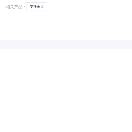
相关产品：
专项审计
NEW
HOT
5折起
暂时没有搜索结果…