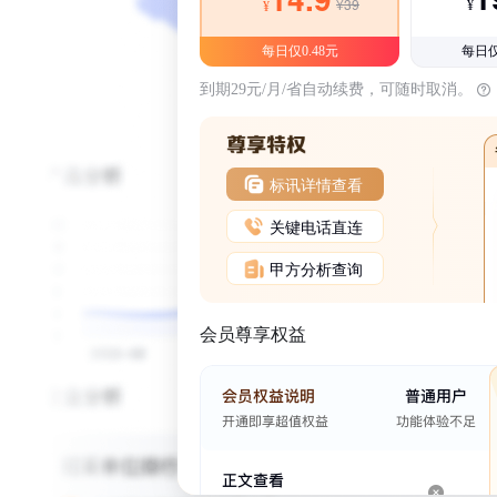
¥39
¥
¥
每日仅0.48元
每日仅
到期29元/月/省自动续费，可随时取消。
标讯详情查看
关键电话直连
甲方分析查询
会员尊享权益