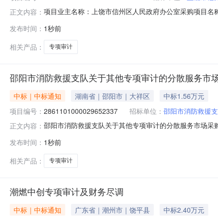
项目业主名称：上饶市信州区人民政府办公室采购项目名称：11
正文内容：
（￥18,000元）服务类型：会计师事务所服务服务时限：
发布时间：
1秒前
间：1（个工作日）合同备案时间：1（个工作日）中介
介：江
相关产品：
专项审计
邵阳市消防救援支队关于其他专项审计的分散服务市
中标｜中标通知
湖南省｜邵阳市｜大祥区
中标1.56万元
项目编号：
2861101000029652337
招标单位：
邵阳市消防救援支
邵阳市消防救援支队关于其他专项审计的分散服务市场采购项目
正文内容：
救援支队关于其他专项审计的分散服务市场采购项目项目编号：2
发布时间：
1秒前
采购单位信息采购单位名称：邵阳市消防救援支队采购单位地
相关产品：
专项审计
潮燃中创专项审计及财务尽调
中标｜中标通知
广东省｜潮州市｜饶平县
中标2.40万元