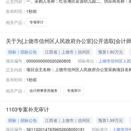
一、采购人名称：红谷滩区富源幼儿园二、供应商名称：
正文内容：
2951401000006671649五、合同编号：2026M08
发布时间：
1秒前
的基本概况：七、其它事项：无八、联系方式1、采购人名称
相关产品：
专项审计
关于为[上饶市信州区人民政府办公室]公开选取[会计
招标｜招标公告
江西省｜上饶市｜信州区
预算1.80万元
项目编号：
0000000000020260805
招标单位：
上饶市信州区人民
项目业主名称：上饶市信州区人民政府办公室采购项目名称：11
正文内容：
3611020147639652608050191项目规模：
发布时间：
1秒前
签订合同时间：1（个工作日）资质要求：符合要求备案要
和信会计
相关产品：
会计师事务所服务
专项审计
1103专案补充审计
招标｜招标公告
江西省｜上饶市｜信州区
预算1.99万元
项目编号：
3611020147639652608050191
招标单位：
上饶市信