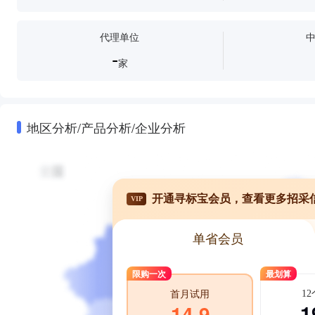
代理单位
-
家
地区分析/产品分析/企业分析
开通寻标宝会员，查看更多招采
VIP
单省会员
限购一次
最划算
1
首月试用
1
14.9