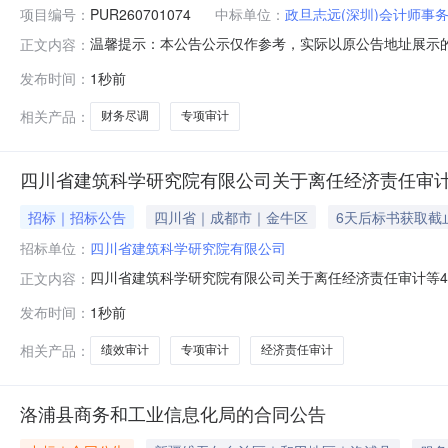
项目编号：
PUR260701074
中标单位：
政旦志远(深圳)会计师事务
温馨提示：本公告公示仅作参考，实际以原公告地址展示的信
正文内容：
PUR260701074/潮燃中创专项审计及财务尽调标段编号PUR2
发布时间：
1秒前
称成交价（元）金额大写政旦志远（深圳）会计师事务所（特殊
相关产品：
财务尽调
专项审计
四川省建筑科学研究院有限公司关于离任经济责任审计
招标｜招标公告
四川省｜成都市｜金牛区
6天后标书获取截
招标单位：
四川省建筑科学研究院有限公司
四川省建筑科学研究院有限公司关于离任经济责任审计等
正文内容：
目进行公开招标，欢迎有意向的供应商参加投标。一、采
发布时间：
1秒前
有限公司智能建造事业部绩效审计、减隔震事业部绩效审
式进行，并在四川省建筑科学研究院（官网）发布
相关产品：
绩效审计
专项审计
经济责任审计
洛浦县商务和工业信息化局的合同公告