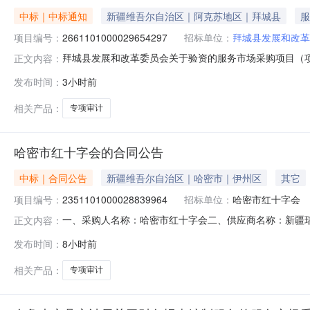
中标｜中标通知
新疆维吾尔自治区｜阿克苏地区｜拜城县
服
项目编号：
2661101000029654297
招标单位：
拜城县发展和改革
拜城县发展和改革委员会关于验资的服务市场采购项目（项目编
正文内容：
员会关于验资的服务市场采购项目采购项目项目编号:2661101
发布时间：
3小时前
码:652926项目所在行政区划名称:新疆维吾尔自治区阿
相关产品：
专项审计
哈密市红十字会的合同公告
中标｜合同公告
新疆维吾尔自治区｜哈密市｜伊州区
其它
项目编号：
2351101000028839964
招标单位：
哈密市红十字会
一、采购人名称：哈密市红十字会二、供应商名称：新疆
正文内容：
2351101000028839964五、合同编号：11N7269
发布时间：
8小时前
标的基本概况：七、其它事项：详见附件中的合同文件八、联
相关产品：
专项审计