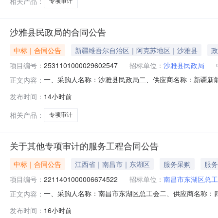
相关产品：
专项审计
沙雅县民政局的合同公告
中标｜合同公告
新疆维吾尔自治区｜阿克苏地区｜沙雅县
政
项目编号：
2531101000029602547
招标单位：
沙雅县民政局
一、采购人名称：沙雅县民政局二、供应商名称：新疆新能有限
正文内容：
合同编号：11N010572678202611601六、合同内
发布时间：
14小时前
七、其它事项：详见附件中的合同文件八、联系方式1、采购
相关产品：
专项审计
关于其他专项审计的服务工程合同公告
中标｜合同公告
江西省｜南昌市｜东湖区
服务采购
服务
项目编号：
2211401000006674522
招标单位：
南昌市东湖区总工
一、采购人名称：南昌市东湖区总工会二、供应商名称：
正文内容：
2211401000006674522五、合同编号：2026M080
发布时间：
16小时前
或标的基本概况：七、其它事项：无八、联系方式1、采购人名