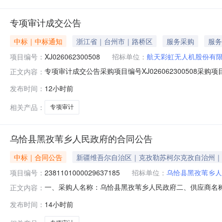
专项审计成交公告
中标｜中标通知
浙江省｜台州市｜路桥区
服务采购
服务
项目编号：
XJ026062300508
招标单位：
航天彩虹无人机股份有
专项审计成交公告采购项目编号XJ026062300508采购
正文内容：
查看该场次成交详情更多详细内容请咨询：
发布时间：
12小时前
相关产品：
专项审计
乌恰县黑孜苇乡人民政府的合同公告
中标｜合同公告
新疆维吾尔自治区｜克孜勒苏柯尔克孜自治州｜
项目编号：
2381101000029637185
招标单位：
乌恰县黑孜苇乡人
一、采购人名称：乌恰县黑孜苇乡人民政府二、供应商名
正文内容：
2381101000029637185五、合同编号：11N10490
发布时间：
14小时前
求或标的基本概况：七、其它事项：详见附件中的合同文件八