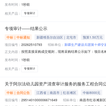
发区分局服务市场项目四、采购项目编号：264110100002
发布时间：
1秒前
他专项审计详见附件件1.0092009200服务要求或
相关产品：
专项审计
专项审计——结果公示
中标｜中标通知
新疆维吾尔自治区｜北屯市
预算1.50万元
项目编号：
20262510793
招标单位：
新疆生产建设兵团第十师交
按照直接采购成交规则，现将采购结果公示如下：项目名称:专项
正文内容：
人:申杰宇采购结果:成功评选报价供应商数:1允许中选家数
发布时间：
1秒前
务所（普通合伙）中选2026-08-0615000.0--
相关产品：
专项审计
关于阿尔法幼儿园资产清查审计服务的服务工程合同
中标｜合同公告
江西省｜南昌市｜红谷滩区
中标8000元
项目编号：
2951401000006671649
招标单位：
南昌市红谷滩新区