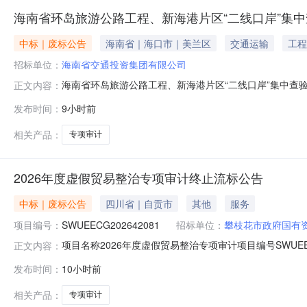
海南省环岛旅游公路工程、新海港片区“二线口岸”集
中标｜废标公告
海南省｜海口市｜美兰区
交通运输
工程
招标单位：
海南省交通投资集团有限公司
海南省环岛旅游公路工程、新海港片区“二线口岸”集中
正文内容：
通投资集团有限公司委托代理采购海南省环岛旅游公路工程
发布时间：
9小时前
审通过符合性审查的供应商不足三家，本次采购流标。有
南省海口市国兴大道5号海南大厦农信楼
相关产品：
专项审计
2026年度虚假贸易整治专项审计终止流标公告
中标｜废标公告
四川省｜自贡市
其他
服务
项目编号：
SWUEECG202642081
招标单位：
攀枝花市政府国有
项目名称2026年度虚假贸易整治专项审计项目编号SWUEECG
正文内容：
间2026-08-0617:00:00招标代理机构关于选聘
发布时间：
10小时前
2026年度虚假贸易整治专项审计中介机构的公开比选公
相关产品：
专项审计