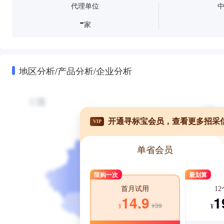
代理单位
-
家
地区分析/产品分析/企业分析
开通寻标宝会员，查看更多招采
VIP
单省会员
限购一次
最划算
1
首月试用
1
14.9
¥39
¥
¥