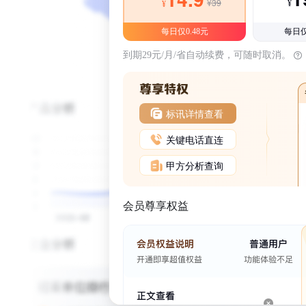
¥39
¥
¥
每日仅0.48元
每日仅
到期29元/月/省自动续费，可随时取消。
标讯详情查看
关键电话直连
甲方分析查询
会员尊享权益