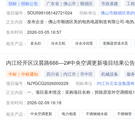
招标｜招标公告
广东省｜佛山市｜顺德区
市政基建
工程
项目编号：
SOU599108142721024
招标单位：
佛山市顺德区美的
发布企业：佛山市顺德区美的电热电器制造有限公司-电热工厂寻源单号：
正文内容：
箱：c******@midea.com需求交付时间：2026-0
发布时间：
2026-03-05 16:57
解实际位置及答疑行业：规模：[原厂直销]企业所在地：供
相关产品：
多头灶
冷水主机
冷水冷却泵
变频器管道水泵
内江经开区汉晨路666—2#中央空调更新项目结果公告
中标｜中标通知
四川省｜内江市｜市中区
机械设备
服务
项目编号：
NJYGCG2026000229
招标单位：
内江兴元实业集团有
一、项目基本情况：采购项目名称：拆除原室外空调模组10
正文内容：
环水泵4台、高压成套配电柜2台、控制开关24个、电力电缆
发布时间：
2026-02-09 16:18
等采购项目编号：NJYGCG2026000229采购项目
相关产品：
中央空调更新
电力电缆
不锈钢储水箱
不锈钢管