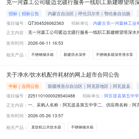
克一河森工公司暖边北疆行服务一线职工新建瞭望塔深
招标｜招标公告
内蒙古自治区｜呼伦贝尔市｜鄂伦春自治旗
项目编号：
QT304526062363
招标单位：
内蒙古克一河森林工业
克一河森工公司暖边北疆行服务一线职工新建瞭望塔深水
正文内容：
及相关信息、图片、视频、附件等，均由挂牌方、招标方
发布时间：
2026-06-11 16:53
的项目，本平台不强制挂牌机构（单位）提供退换服务。招标公
目内容项目名称克一河森工公
相关产品：
不锈钢储水箱
新建供水深井
不锈钢多级深井潜水泵
关于净水/饮水机配件耗材的网上超市合同公告
中标｜合同公告
新疆维吾尔自治区｜阿克苏地区｜阿瓦提县
项目编号：
2251101000028540488
招标单位：
阿瓦提县第五中学
一、采购人名称：阿瓦提县第五中学二、供应商名称：阿
正文内容：
2251101000028540488五、合同编号：11N457
发布时间：
2026-05-26 13:57
涞304不锈钢个2.00280056002德涞无型号直饮机公
相关产品：
直饮机公共饮水器
不锈钢储水箱