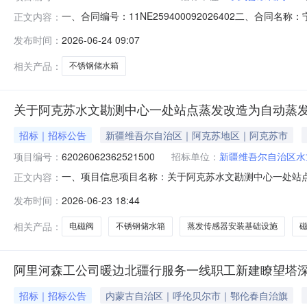
一、合同编号：11NE259400092026402二、合同名
正文内容：
质提升项目五、合同主体采购人（甲方）：宁武县水利局地址
发布时间：
2026-06-24 09:07
城市高平市南城街道汇鑫商贸城1栋005号联系方式：1399
相关产品：
不锈钢储水箱
关于阿克苏水文勘测中心一处站点蒸发改造为自动蒸
招标｜招标公告
新疆维吾尔自治区｜阿克苏地区｜阿克苏市
项目编号：
62026062362521500
招标单位：
新疆维吾尔自治区水
一、项目信息项目名称：关于阿克苏水文勘测中心一处站点蒸发改
正文内容：
价起止时间：2026-06-2316:55-2026-06-
发布时间：
2026-06-23 18:44
第二十二条的规定。二、采购需求清单商品名称参数要求购买
相关产品：
电磁阀
不锈钢储水箱
蒸发传感器安装基础设施
阿里河森工公司暖边北疆行服务一线职工新建瞭望塔深
招标｜招标公告
内蒙古自治区｜呼伦贝尔市｜鄂伦春自治旗