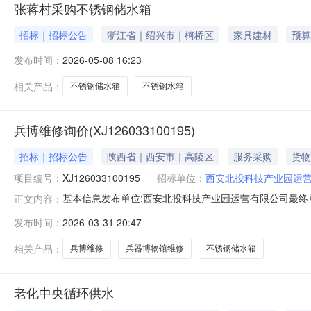
张蒋村采购不锈钢储水箱
招标｜招标公告
浙江省｜绍兴市｜柯桥区
家具建材
预算
发布时间：
2026-05-08 16:23
相关产品：
不锈钢储水箱
不锈钢水箱
兵博维修询价(XJ126033100195)
招标｜招标公告
陕西省｜西安市｜高陵区
服务采购
货物
项目编号：
XJ126033100195
招标单位：
西安北投科技产业园运
基本信息发布单位:西安北投科技产业园运营有限公司最终单
正文内容：
方式:13991175766兵博维修询价文件-3.docx采购
发布时间：
2026-03-31 20:47
0214:02:18结束时间2026-04-0414:02:18
相关产品：
兵博维修
兵器博物馆维修
不锈钢储水箱
老化中央循环供水