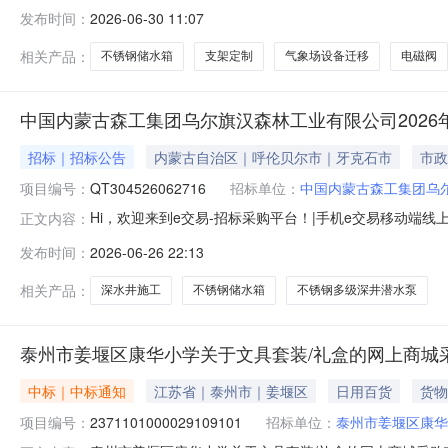
阿克苏水文勘测中心一处站点蒸发改造为自动蒸发及气象场设备迁
发布时间：
2026-06-30 11:07
659900项目所在行政区划名称：新疆维吾尔自治区本级报价起止时
相关产品：
不锈钢储水箱
支架定制
气象场设备迁移
电磁阀
中国内蒙古森工集团乌尔旗汉森林工业有限公司2026
招标｜招标公告
内蒙古自治区｜呼伦贝尔市｜牙克石市
市政
项目编号：
QT304526062716
招标单位：
中国内蒙古森工集团乌
Hi，欢迎来到e交易-招标采购平台！|手机e交易移动
正文内容：
册送券，微信扫一扫好货即刻到精品项目及时发布，快人一
发布时间：
2026-06-26 22:13
水井供水工程【网上竞价】重要提示：1、《》。2、在参与项
作流程及相关费用支
相关产品：
深水井施工
不锈钢储水箱
不锈钢多级深井潜水泵
泰州市姜堰区康华小学关于文具套装/礼盒的网上商城
中标｜中标通知
江苏省｜泰州市｜姜堰区
日用百货
货物
项目编号：
2371101000029109101
招标单位：
泰州市姜堰区康华