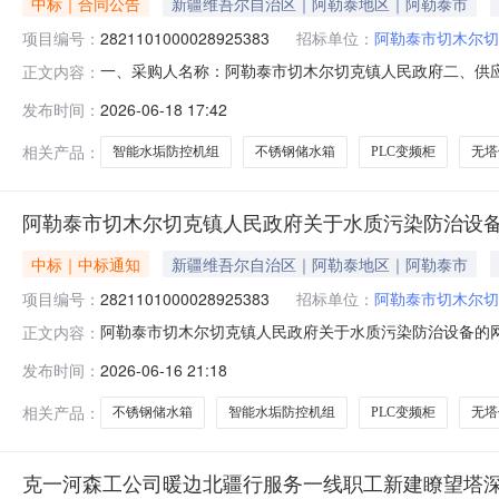
中标｜合同公告
新疆维吾尔自治区｜阿勒泰地区｜阿勒泰市
项目编号：
2821101000028925383
招标单位：
阿勒泰市切木尔切
一、采购人名称：阿勒泰市切木尔切克镇人民政府二、供
正文内容：
编号：2821101000028925383五、合同编号：11
发布时间：
2026-06-18 17:42
无型号个1.00440044002无型号水池相关不锈钢储水箱无品牌
相关产品：
智能水垢防控机组
不锈钢储水箱
PLC变频柜
无塔
阿勒泰市切木尔切克镇人民政府关于水质污染防治设
中标｜中标通知
新疆维吾尔自治区｜阿勒泰地区｜阿勒泰市
项目编号：
2821101000028925383
招标单位：
阿勒泰市切木尔切
阿勒泰市切木尔切克镇人民政府关于水质污染防治设备的网上超
正文内容：
阿勒泰市切木尔切克镇人民政府关于水质污染防治设备的网上超市采
发布时间：
2026-06-16 21:18
采购计划金额（元）:项目所在行政区划编码:654301
相关产品：
不锈钢储水箱
智能水垢防控机组
PLC变频柜
无塔
克一河森工公司暖边北疆行服务一线职工新建瞭望塔深