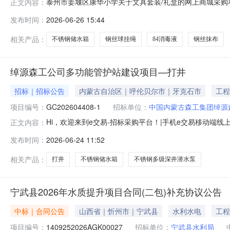
泰州市姜堰区康华小学关于文具套装/礼盒的网上商城采购项目
正文内容：
康华小学关于文具套装/礼盒的网上商城采购项目项目编号:237
发布时间：
2026-06-26 15:44
项目所在行政区划名称:江苏省泰州市姜堰区报价起止时间:
相关产品：
不锈钢储水箱
钢丝球挂绳
84消毒液
钢丝抹布
绰源森工公司多功能管护站建设项目—打井
招标｜招标公告
内蒙古自治区｜呼伦贝尔市｜牙克石市
工程
项目编号：
GC202604408-1
招标单位：
中国内蒙古森工集团绰源
Hi，欢迎来到e交易-招标采购平台！|手机e交易移动
正文内容：
册送券，微信扫一扫好货即刻到精品项目及时发布，快人
发布时间：
2026-06-24 11:52
在参与项目前请务必遵照e交易平台（www.ejy365
关内容，违反相关规定，
相关产品：
打井
不锈钢储水箱
不锈钢多级深井潜水泵
宁武县2026年水质提升项目合同(二包)补充协议公告
中标｜合同公告
山西省｜忻州市｜宁武县
水利水电
工程
项目编号：
1409252026AGK00027
招标单位：
宁武县水利局