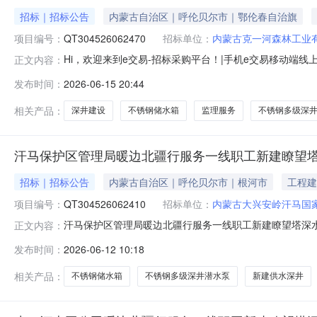
招标｜招标公告
内蒙古自治区｜呼伦贝尔市｜鄂伦春自治旗
项目编号：
QT304526062470
招标单位：
内蒙古克一河森林工业
Hi，欢迎来到e交易-招标采购平台！|手机e交易移动
正文内容：
册送券，微信扫一扫好货即刻到精品项目及时发布，快人
发布时间：
2026-06-15 20:44
——监理服务【网上竞价】重要提示：1、《》。2、在参与项
作流程及相关费用支付方
相关产品：
深井建设
不锈钢储水箱
监理服务
不锈钢多级深
汗马保护区管理局暖边北疆行服务一线职工新建瞭望塔
招标｜招标公告
内蒙古自治区｜呼伦贝尔市｜根河市
工程建
项目编号：
QT304526062410
招标单位：
内蒙古大兴安岭汗马国
汗马保护区管理局暖边北疆行服务一线职工新建瞭望塔深
正文内容：
以及相关信息、图片、视频、附件等，均由挂牌方、招标
发布时间：
2026-06-12 10:18
交的项目，本平台不强制挂牌机构（单位）提供退换服务。
1115:19:35条目内容项目名称汗马保护
相关产品：
不锈钢储水箱
不锈钢多级深井潜水泵
新建供水深井