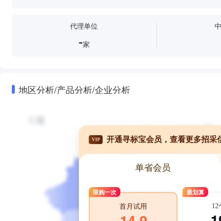
代理单位
-
家
地区分析/产品分析/企业分析
开通寻标宝会员，查看更多招采
VIP
单省会员
限购一次
最划算
1
首月试用
1
14.9