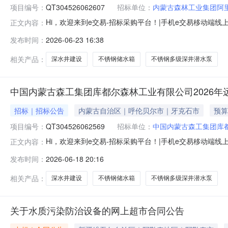
项目编号：
QT304526062607
招标单位：
内蒙古森林工业集团阿
Hi，欢迎来到e交易-招标采购平台！|手机e交易移动
正文内容：
册送券，微信扫一扫好货即刻到精品项目及时发布，快人
发布时间：
2026-06-23 16:38
——施工【网上竞价】重要提示：1、《》。2、在参与项目前
程及相关费用支付方式等
相关产品：
深水井建设
不锈钢储水箱
不锈钢多级深井潜水泵
中国内蒙古森工集团库都尔森林工业有限公司2026年
招标｜招标公告
内蒙古自治区｜呼伦贝尔市｜牙克石市
预算
项目编号：
QT304526062569
招标单位：
中国内蒙古森工集团库
Hi，欢迎来到e交易-招标采购平台！|手机e交易移动
正文内容：
册送券，微信扫一扫好货即刻到精品项目及时发布，快人一
发布时间：
2026-06-18 20:16
井供水工程【网上竞价】重要提示：1、《》。2、在参与项目
流程及相关费用支付
相关产品：
深水井建设
不锈钢储水箱
不锈钢多级深井潜水泵
关于水质污染防治设备的网上超市合同公告