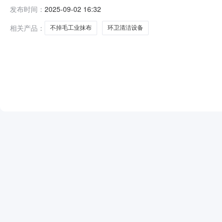
毛工业抹布】询比价在GSP平台在线招标厅进行电子采购，
发布时间：
2025-09-02 16:32
抹布】询比价二、投标人资格要求：1、投标单位必须对
立即取
相关产品：
不掉毛工业抹布
环卫清洁设备