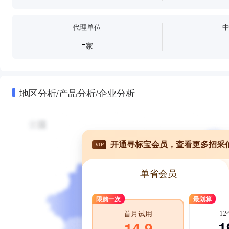
代理单位
-
家
地区分析/产品分析/企业分析
开通寻标宝会员，查看更多招采
VIP
单省会员
限购一次
最划算
1
首月试用
1
14.9