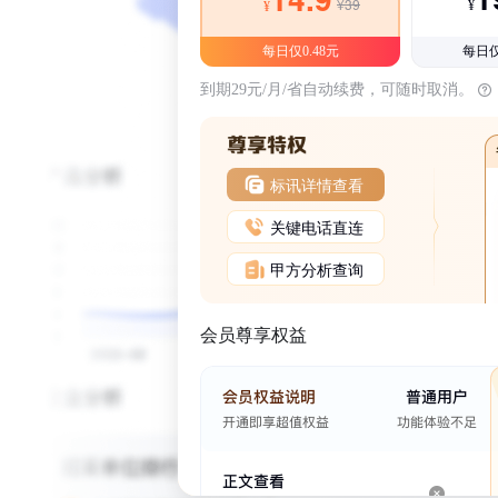
¥39
¥
¥
每日仅0.48元
每日仅
到期29元/月/省自动续费，可随时取消。
标讯详情查看
关键电话直连
甲方分析查询
会员尊享权益