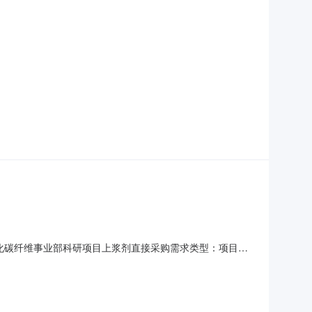
石化碳纤维事业部科研项目上浆剂直接采购需求类型：项目需
部科研项目上浆剂直接采购的采购项目情况公示物资信息如果您可提供
原因供应商名称有无产品目录物资信息序号物资编码物料描