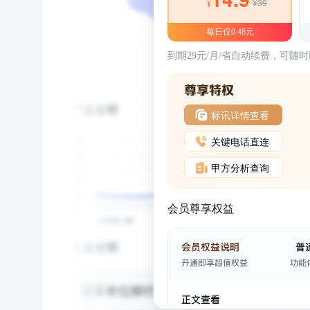
¥39
¥
每日仅0.48元
到期29元/月/省自动续费，可随
标讯详情查看
关键电话直连
甲方分析查询
会员尊享权益