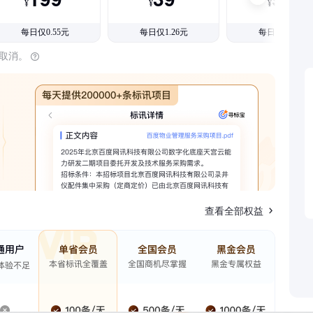
¥
¥
¥
每日仅0.55元
每日仅1.26元
每日仅1.08元
时取消。
查看全部权益