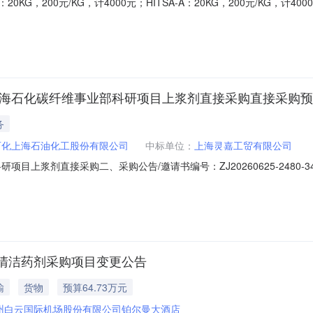
0KG，200元/KG，计4000元；HITSA-A：20KG，200元/KG，
上海石化碳纤维事业部科研项目上浆剂直接采购直接采购
务
石化上海石油化工股份有限公司
中标单位：
上海灵嘉工贸有限公司
目上浆剂直接采购二、采购公告/邀请书编号：ZJ20260625-2480-
交货时间1上海灵嘉工贸有限公司预成交供应商1/12027-06-08四、公示时间：2
有限公司联系电话:021-57941941邮箱:caixm5.shsh@s
清洁药剂采购项目变更公告
输
货物
预算64.73万元
州白云国际机场股份有限公司铂尔曼大酒店