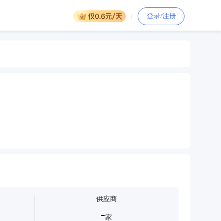
登录/注册
供应商
-
家