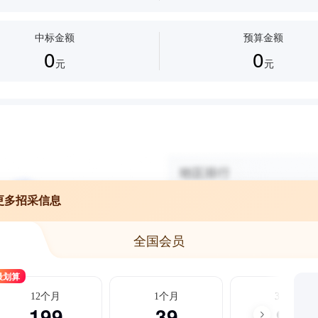
中标金额
预算金额
0
0
元
元
更多招采信息
全国会员
最划算
12个月
1个月
3个月
199
39
99