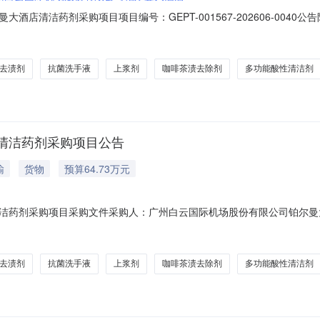
采购项目项目编号：GEPT-001567-202606-0040公告附件：5796240
大酒店清洁药剂采购项目采购文件采购人：广州白云国际机场股份有限公司
商管理”-“帮助中心”-“供应商平台操作手册”认真查阅平台使用方法，以
去渍剂
抗菌洗手液
上浆剂
咖啡茶渍去除剂
多功能酸性清洁剂
清洁药剂采购项目公告
输
货物
预算64.73万元
洁药剂采购项目采购文件采购人：广州白云国际机场股份有限公司铂尔曼大
-“帮助中心”-“供应商平台操作手册”认真查阅平台使用方法，以有效参
分（含廉洁协议）第一部分采购公告各供应商：广州白云国际机场股份有限
去渍剂
抗菌洗手液
上浆剂
咖啡茶渍去除剂
多功能酸性清洁剂