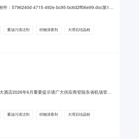
d-4715-492e-bc95-bc6d2ff06e99.doc第1次
铂尔曼大酒店2026年6月重要提示请广大供应商登陆东省
有效参与项目。。目录第一部
重油污清洁剂
织物清香剂
大理石结晶粉
酒店2026年6月重要提示请广大供应商登陆东省机场管理
与项目。。目录第一部分采购公告第二部分用户需求书第三部分
公司铂尔曼大酒店（以下简称“采购方”）现就铂尔曼大酒
重油污清洁剂
织物清香剂
大理石结晶粉