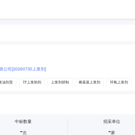
司]20260730上浆剂]
浆油剂泵
TP上浆助剂
上浆剂研制
烯基基上浆剂
环氧上浆剂
中标数量
招采单位
-
-
次
家