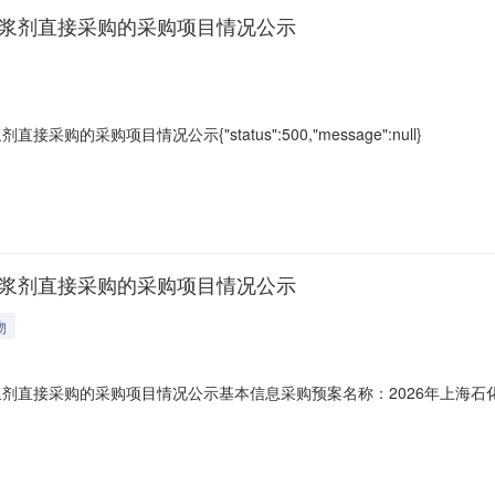
上浆剂直接采购的采购项目情况公示
的采购项目情况公示{"status":500,"message":null}
上浆剂直接采购的采购项目情况公示
物
浆剂直接采购的采购项目情况公示基本信息采购预案名称：2026年上海
时间：2026/05/3015:44项目名称：关于2026年上海石化碳纤维事业
下拉列表中选择“申请参与”。序号物资编码物料描述计划交货期独家采购