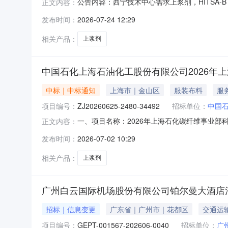
公告内容：西宁技术中心需求上浆剂，HITSA-B：2
正文内容：
有限公司。
发布时间：
2026-07-24 12:29
相关产品：
上浆剂
中国石化上海石油化工股份有限公司2026年
中标｜中标通知
上海市｜金山区
服装布料
服
项目编号：
ZJ20260625-2480-34492
招标单位：
中国
一、项目名称：2026年上海石化碳纤维事业部科研项
正文内容：
碳纤维装置45±3.0序号供应商名称候选供应商已报物料
发布时间：
2026-07-02 10:29
联系信息：联系人:蔡向明单位:中国石化上海石油化工股份
相关产品：
上浆剂
广州白云国际机场股份有限公司铂尔曼大酒店
招标｜信息变更
广东省｜广州市｜花都区
交通运
项目编号：
GEPT-001567-202606-0040
招标单位：
广