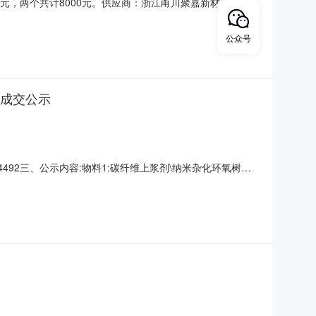
计4000元，两个共计8000元。供应商：浙江甬川聚嘉新材料科技
公众号
预成交公示
34492三、公示内容:物料1:碳纤维上浆剂\纳米杂化环氧树脂
026-07-0210:05-2026-07-0510:05五、业务