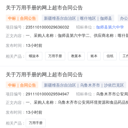
关于万用手册的网上超市合同公告
中标｜合同公告
新疆维吾尔自治区｜喀什地区｜伽师县
办公
项目编号：
2351101000029636032
招标单位：
伽师县第六中学
一、采购人名称：伽师县第六中学二、供应商名称：喀什
正文内容：
2351101000029636032五、合同编号：11NMB
发布时间：
13小时前
6.0010602工作手册万用手册教师业务手册无品牌工作手册本30
相关产品：
螺旋本
万用手册
教案本
账本
信纸
工
关于万用手册的网上超市合同公告
中标｜合同公告
新疆维吾尔自治区｜乌鲁木齐市｜沙依巴克区
项目编号：
2911101000029594947
招标单位：
乌鲁木齐市公安局
一、采购人名称：乌鲁木齐市公安局环境资源和食品药品
正文内容：
化交流中心三、采购项目名称：乌鲁木齐市公安局环境资
发布时间：
13小时前
购项目编号：2911101000029594947五、合同编号
手册通用
相关产品：
万用手册