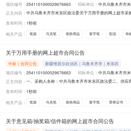
项目编号：
2541101000029676663
招标单位：
中共乌鲁木齐市米
中共乌鲁木齐市米东区政法委关于万用手册的网上超市采购项目
正文内容：
齐市米东区政法委关于万用手册的网上超市采购项目采购项目项目
发布时间：
1秒前
区划编码:650109项目所在行政区划名称:新疆维吾尔
相关产品：
笔袋
马克笔
装扮用品
签字笔
彩泥
布
关于万用手册的网上超市合同公告
中标｜合同公告
新疆维吾尔自治区｜乌鲁木齐市｜米东区
项目编号：
2541101000029676663
招标单位：
中共乌鲁木齐市米
一、采购人名称：中共乌鲁木齐市米东区政法委二、供应
正文内容：
2541101000029676663五、合同编号：11N682
发布时间：
1秒前
00104本25.00358752得力/deli横线本课业本/教学用本16
相关产品：
笔袋
马克笔
装扮用品
签字笔
荣誉证书
关于意见箱/抽奖箱/信件箱的网上超市合同公告