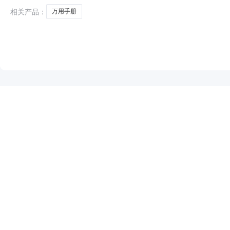
相关产品：
万用手册
NEW
HOT
5折起
暂时没有搜索结果…