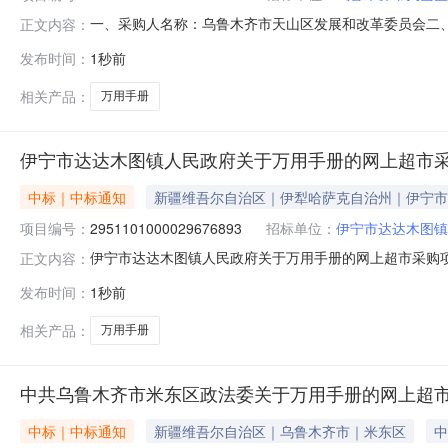
一、采购人名称：乌鲁木齐市天山区发展和改革委员会二
正文内容：
项目编号：2921101000029400509五、合同编号：
发布时间：
1秒前
无型号本6.001751050服务要求或标的基本概况：七
相关产品：
万用手册
伊宁市达达木图镇人民政府关于万用手册的网上超市
中标｜中标通知
新疆维吾尔自治区｜伊犁哈萨克自治州｜伊宁市
项目编号：
2951101000029676893
招标单位：
伊宁市达达木图镇
伊宁市达达木图镇人民政府关于万用手册的网上超市采购项目（
正文内容：
图镇人民政府关于万用手册的网上超市采购项目采购项目项目编号:
发布时间：
1秒前
目所在行政区划编码:654002项目所在行政区划名称:
相关产品：
万用手册
中共乌鲁木齐市米东区政法委关于万用手册的网上超
中标｜中标通知
新疆维吾尔自治区｜乌鲁木齐市｜米东区
中