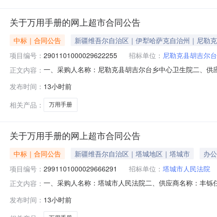
关于万用手册的网上超市合同公告
中标｜合同公告
新疆维吾尔自治区｜伊犁哈萨克自治州｜尼勒克
项目编号：
2901101000029622255
招标单位：
尼勒克县胡吉尔台
一、采购人名称：尼勒克县胡吉尔台乡中心卫生院二、供
正文内容：
购项目编号：2901101000029622255五、合同编号：
发布时间：
13小时前
册）旭杉斯66238本18000.00236000服务要
相关产品：
万用手册
关于万用手册的网上超市合同公告
中标｜合同公告
新疆维吾尔自治区｜塔城地区｜塔城市
办公
项目编号：
2991101000029666291
招标单位：
塔城市人民法院
一、采购人名称：塔城市人民法院二、供应商名称：丰铄任丘文
正文内容：
合同编号：11N010309335202611401六、合同
发布时间：
13小时前
9787510932038/万用手册无品牌978751093203