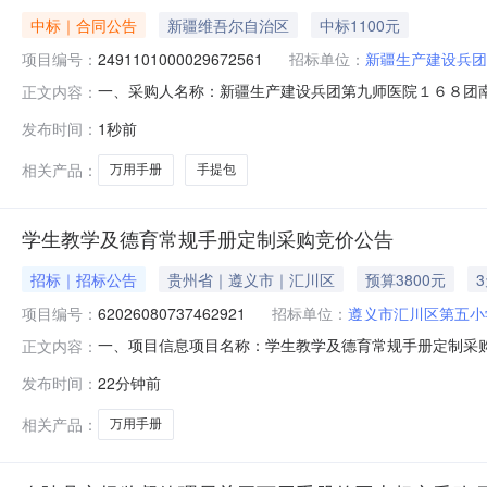
中标｜合同公告
新疆维吾尔自治区
中标1100元
项目编号：
2491101000029672561
招标单位：
新疆生产建设兵团
一、采购人名称：新疆生产建设兵团第九师医院１６８团
正文内容：
网上超市项目四、采购项目编号：2491101000029672
发布时间：
1秒前
本250319/万用手册印之彩250319本30.00103002泰
相关产品：
万用手册
手提包
学生教学及德育常规手册定制采购竞价公告
招标｜招标公告
贵州省｜遵义市｜汇川区
预算3800元
项目编号：
62026080737462921
招标单位：
遵义市汇川区第五小
一、项目信息项目名称：学生教学及德育常规手册定制采购项目编号：6
正文内容：
08-1018:00采购单位：遵义市汇川区第五小学供应商
发布时间：
22分钟前
类目:万用手册;见附件:见附件;采购人需求描述:-;次要参
相关产品：
万用手册