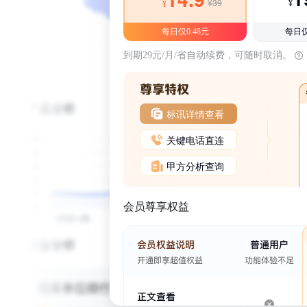
¥39
¥
¥
每日仅0.48元
每日仅
到期29元/月/省自动续费，可随时取消。
标讯详情查看
关键电话直连
甲方分析查询
会员尊享权益