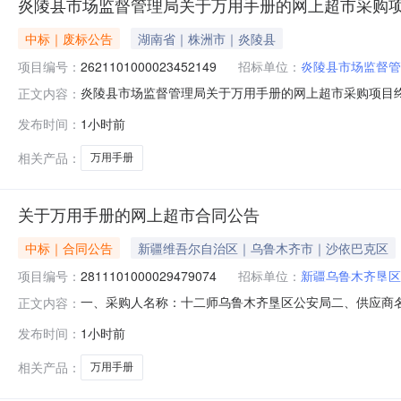
炎陵县市场监督管理局关于万用手册的网上超市采购
中标｜废标公告
湖南省｜株洲市｜炎陵县
项目编号：
2621101000023452149
招标单位：
炎陵县市场监督管
炎陵县市场监督管理局关于万用手册的网上超市采购项目
正文内容：
项目三、采购项目编号：26211010000234521
发布时间：
1小时前
订单。八、其他事项：https://hunan.zcygov.cn
相关产品：
万用手册
关于万用手册的网上超市合同公告
中标｜合同公告
新疆维吾尔自治区｜乌鲁木齐市｜沙依巴克区
项目编号：
2811101000029479074
招标单位：
新疆乌鲁木齐垦区
一、采购人名称：十二师乌鲁木齐垦区公安局二、供应商
正文内容：
2811101000029479074五、合同编号：11N5642
发布时间：
1小时前
28.002537084服务要求或标的基本概况：七、其它事
相关产品：
万用手册