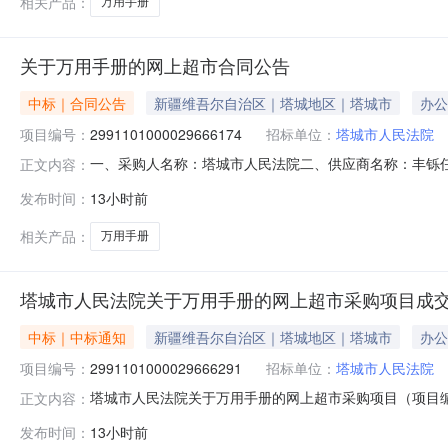
相关产品：
万用手册
关于万用手册的网上超市合同公告
中标｜合同公告
新疆维吾尔自治区｜塔城地区｜塔城市
办公
项目编号：
2991101000029666174
招标单位：
塔城市人民法院
一、采购人名称：塔城市人民法院二、供应商名称：丰铄任丘文
正文内容：
合同编号：11N010309335202610805六、合同内
发布时间：
13小时前
9787521624106本1.001291292人民法院出版社/执行工作
相关产品：
万用手册
塔城市人民法院关于万用手册的网上超市采购项目成
中标｜中标通知
新疆维吾尔自治区｜塔城地区｜塔城市
办公
项目编号：
2991101000029666291
招标单位：
塔城市人民法院
塔城市人民法院关于万用手册的网上超市采购项目（项目编号:
正文内容：
手册的网上超市采购项目采购项目项目编号:29911010000
发布时间：
13小时前
码:654299项目所在行政区划名称:塔城地区本级报价起