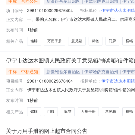
中标｜合同公告
新疆维吾尔自治区｜伊犁哈萨克自治州｜伊宁市
项目编号：
2961101000029676404
招标单位：
伊宁市达达木图镇
一、采购人名称：伊宁市达达木图镇人民政府二、供应商
正文内容：
2961101000029676404五、合同编号：11N731
发布时间：
1秒前
箱/信件箱意见箱投票箱无品牌01个2.0040802无品牌100
相关产品：
铭牌
万用手册
意见箱
标签
门牌
横幅
伊宁市达达木图镇人民政府关于意见箱/抽奖箱/信件
中标｜中标通知
新疆维吾尔自治区｜伊犁哈萨克自治州｜伊宁市
项目编号：
2961101000029676404
招标单位：
伊宁市达达木图镇
伊宁市达达木图镇人民政府关于意见箱/抽奖箱/信件箱的网上超
正文内容：
宁市达达木图镇人民政府关于意见箱/抽奖箱/信件箱的网上超市采购
发布时间：
1秒前
采购计划金额（元）:项目所在行政区划编码:654002
相关产品：
铭牌
门牌
标签
万用手册
意见箱
横幅
关于万用手册的网上超市合同公告