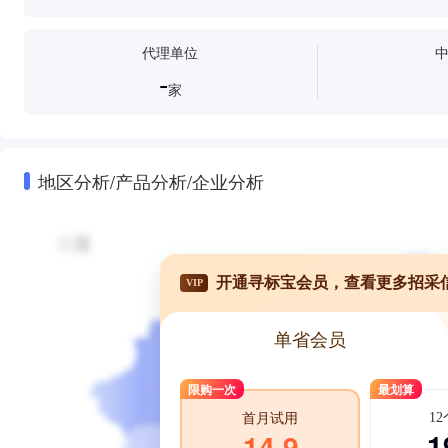
代理单位
-
家
地区分析/产品分析/企业分析
开通寻标宝会员，查看更多招采
VIP
单省会员
限购一次
最划算
1
首月试用
1
14.9