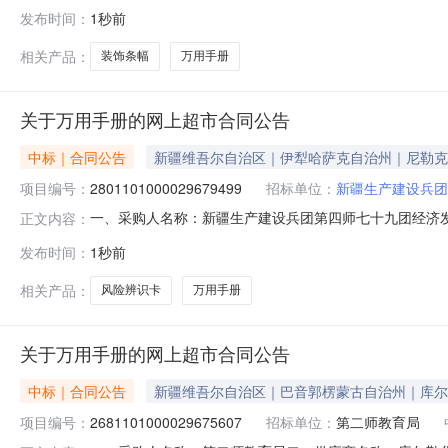
购项目编号：2471101000029665653五、合同编号：1
发布时间：
1秒前
小册子旭辰文具100120414287本1000.002.727002极度
相关产品：
装饰条幅
万用手册
关于万用手册的网上超市合同公告
中标｜合同公告
新疆维吾尔自治区｜伊犁哈萨克自治州｜尼勒克
项目编号：
2801101000029679499
招标单位：
新疆生产建设兵团
一、采购人名称：新疆生产建设兵团第四师七十九团经济
正文内容：
济发展办公室网上超市项目四、采购项目编号：2801101000
发布时间：
1秒前
(元)1中安环宇ZAK10001万用手册/风险辨识卡中安环宇Z
相关产品：
风险辨识卡
万用手册
关于万用手册的网上超市合同公告
中标｜合同公告
新疆维吾尔自治区｜巴音郭楞蒙古自治州｜库尔
项目编号：
2681101000029675607
招标单位：
第二师教育局