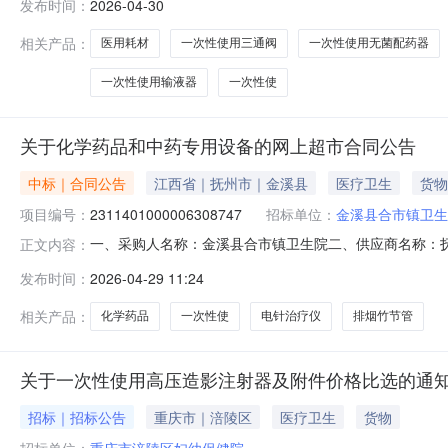
发布时间：
2026-04-30
司5一次性使用无菌注射针大德浙江医药股份有限公司6一
德浙江医药股份有限公司9一次性使用
相关产品：
医用耗材
一次性使用三通阀
一次性使用无菌配药器
一次性使用输液器
一次性使
关于化学药品和中药专用设备的网上超市合同公告
中标｜合同公告
江西省｜抚州市｜金溪县
医疗卫生
货物
项目编号：
2311401000006308747
招标单位：
金溪县合市镇卫生
一、采购人名称：金溪县合市镇卫生院二、供应商名称：
正文内容：
2311401000006308747五、合同编号：2026M04
发布时间：
2026-04-29 11:24
片/袋袋700.006.545502华佗牌电针治疗仪华佗牌SDZ-II
相关产品：
化学药品
一次性使
电针治疗仪
排烟竹节管
关于一次性使用高压造影注射器及附件价格比选的通
招标｜招标公告
重庆市｜涪陵区
医疗卫生
货物