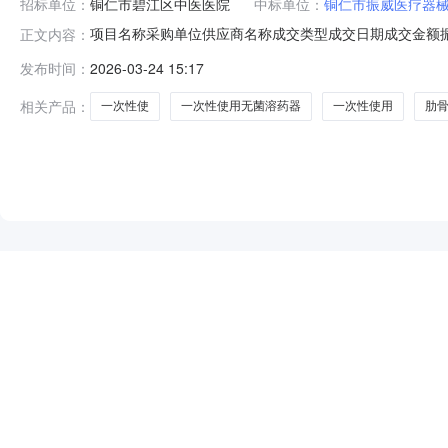
招标单位：
铜仁市碧江区中医医院
中标单位：
铜仁市振威医疗器
项目名称采购单位供应商名称成交类型成交日期成交金额振威202
正文内容：
交价数量小计金额一次性使用手术单2.487001400一次性使
发布时间：
2026-03-24 15:17
吸管道14.01502100
相关产品：
一次性使
一次性使用无菌溶药器
一次性使用
肋
NEW
HOT
5折起