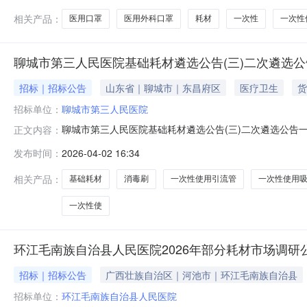
考，耗材按照实际用量据实结算）
相关产品：
医用口罩
医用外科口罩
耗材
一次性
一次性
聊城市第三人民医院基础耗材遴选公告(三)二次遴选公
招标｜招标公告
山东省｜聊城市｜东昌府区
医疗卫生
货
招标单位：
聊城市第三人民医院
聊城市第三人民医院基础耗材遴选公告(三)二次遴选公
正文内容：
件：基础耗材遴选(三)二次遴选报名表。三、响应遴选资
发布时间：
2026-04-02 16:34
一般纳税人证明材料。2.生产企业：营业执照、生产许可证
项！报名注意事项：1.遴选报
相关产品：
基础耗材
消毒刷
一次性使用引流管
一次性使用
一次性使
环江毛南族自治县人民医院2026年部分耗材市场调研
招标｜招标公告
广西壮族自治区｜河池市｜环江毛南族自治县
招标单位：
环江毛南族自治县人民医院