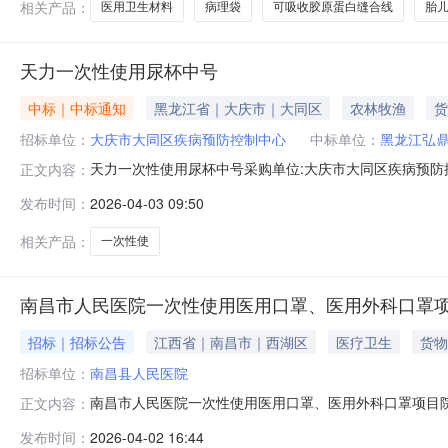
相关产品：
医用卫生材料
病理袋
可吸收胶原蛋白缝合线
胎
天力一次性使用尿杯中号
中标｜中标通知
黑龙江省｜大庆市｜大同区
农林牧渔
货
招标单位：
大庆市大同区疾病预防控制中心
中标单位：
黑龙江弘
天力一次性使用尿杯中号采购单位:大庆市大同区疾病预防控制中心
正文内容：
技有限公司参考链接:历史合同时间:2026-04-0308:40:58
发布时间：
2026-04-03 09:50
相关产品：
一次性使
南昌市人民医院一次性使用医用口罩、医用外科口罩
招标｜招标公告
江西省｜南昌市｜西湖区
医疗卫生
货物
招标单位：
南昌县人民医院
南昌市人民医院一次性使用医用口罩、医用外科口罩项目院内
正文内容：
现邀请合格的供应商参加院内议价,供应商应以科学、求实
发布时间：
2026-04-02 16:44
用口罩、医用外科口罩1批详见附件3整包报名，在最高限