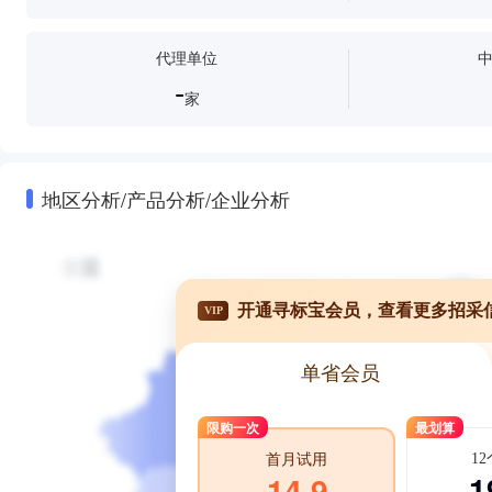
代理单位
-
家
地区分析/产品分析/企业分析
开通寻标宝会员，查看更多招采
VIP
单省会员
限购一次
最划算
1
首月试用
1
14.9