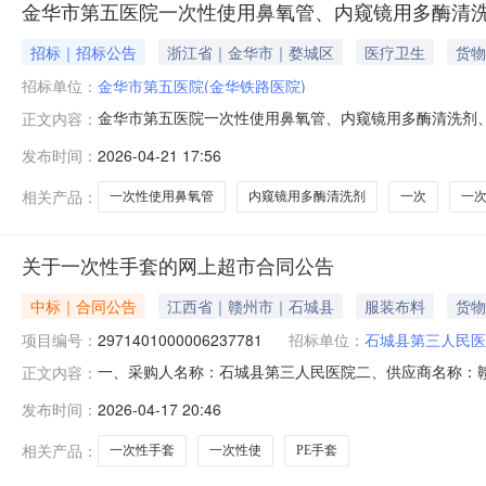
金华市第五医院一次性使用鼻氧管、内窥镜用多酶清
招标｜招标公告
浙江省｜金华市｜婺城区
医疗卫生
货物
招标单位：
金华市第五医院(金华铁路医院)
金华市第五医院一次性使用鼻氧管、内窥镜用多酶清洗剂
正文内容：
耗材合理使用，根据我院工作计划进行一次性使用鼻氧管
发布时间：
2026-04-21 17:56
供应商前来参加。现将相关事项通知如下：一、遴选目录：
定医疗机构保障信息平台配送资格三、供应商资
相关产品：
一次性使用鼻氧管
内窥镜用多酶清洗剂
一次
一
关于一次性手套的网上超市合同公告
中标｜合同公告
江西省｜赣州市｜石城县
服装布料
货物
项目编号：
2971401000006237781
招标单位：
石城县第三人民医
一、采购人名称：石城县第三人民医院二、供应商名称：
正文内容：
2971401000006237781五、合同编号：2026M0
发布时间：
2026-04-17 20:46
号包600.006.53900服务要求或标的基本概况：七、
相关产品：
一次性手套
一次性使
PE手套