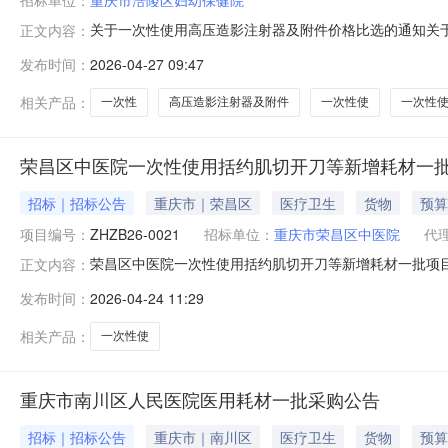
招标单位：
重庆市涪陵区妇幼保健院
关于一次性使用高压造影注射器及附件价格比选的通知关
正文内容：
（CT），采用低价中标法，欢迎符合条件的供应商将投标
发布时间：
2026-04-27 09:47
用户名单及供应商和生产商相关资质文件。二、递交文件截止
信誉和健全的财务会计制度；3.具有
相关产品：
一次性
高压造影注射器及附件
一次性使
一次性
荣昌区中医院一次性使用括约肌切开刀等新增耗材一批
招标｜招标公告
重庆市｜荣昌区
医疗卫生
货物
预算
项目编号：
ZHZB26-0021
招标单位：
重庆市荣昌区中医院
代
荣昌区中医院一次性使用括约肌切开刀等新增耗材一批项目采购
正文内容：
情概况项目描述详情及简要技术要求见附件三、供应商资
发布时间：
2026-04-24 11:29
誉和健全的财务会计制度；3、具有履行合同所必需的设
大违法记录；6、法律、行政法
相关产品：
一次性使
重庆市南川区人民医院医用耗材一批采购公告
招标｜招标公告
重庆市｜南川区
医疗卫生
货物
预算