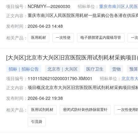
项目编号：
NCRMYY—20260030
招标单位：
重庆市南川区人民医
重庆市南川区人民医院医用耗材一批采购公告各潜在供应商：
正文内容：
二、项目名称：医用耗材一批三、采购需求：分包号使用科
发布时间：
2026-04-23 14:48
片2600.00三泌尿外科一次性使用电子膀胱肾盂内窥镜导管
2026
相关产品：
医用耗材
一次性使
电子膀胱肾盂内窥镜导管
一
[大兴区]北京市大兴区旧宫医院医用试剂耗材采购项目
招标｜招标公告
北京市｜大兴区
医疗卫生
货物
预算
项目编号：
11011526210200031790-XM001
招标单位：
北京市
项目概况北京市大兴区旧宫医院医用试剂耗材采购项目招标项
正文内容：
件。一、项目基本情况项目编号：110115262102000
发布时间：
2026-04-22 19:38
48.214450万元（人民币）采购需求：详见附件合同
格
相关产品：
医用试剂耗材
密闭式防针刺伤静脉留置针
一次性使用
引流袋