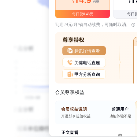
¥39
¥
¥
每日仅0.48元
每日仅
到期29元/月/省自动续费，可随时取消。
标讯详情查看
关键电话直连
甲方分析查询
会员尊享权益