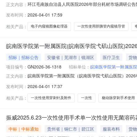
环江毛南族自治县人民医院2026年部分耗材市场调研公告附件1-部
正文内容：
发布时间：
2026-04-01 17:59
相关产品：
电子内窥镜图像处理器
一次性使用胆胰管内窥镜导管
皖南医学院第一附属医院(皖南医学院弋矶山医院)202
招标｜招标公告
安徽省｜芜湖市｜镜湖区
医疗卫生
货物
项目编号：
GN2026-36-1318
招标单位：
皖南医学院第一附属医院
皖南医学院第一附属医院（皖南医学院弋矶山医院）2026
正文内容：
院弋矶山医院）2026年一次性使用穿刺针及附件采购项目1.2
发布时间：
2026-04-01 17:37
标人可对投标人本年度服务质量做出综合评价，若评价不
估单价
相关产品：
一次性使用穿刺针及附件
一次性
桡动脉穿刺手术使用
振威2025.6.23一次性使用手术单一次性使用无菌溶
中标｜中标通知
贵州省｜铜仁市｜碧江区
服装布料
货物