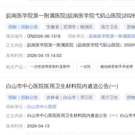
皖南医学院第一附属医院(皖南医学院弋矶山医院)202
招标｜招标公告
安徽省｜芜湖市｜镜湖区
医疗卫生
货物
项目编号：
GN2026-36-1318
招标单位：
皖南医学院第一附属医院
皖南医学院第一附属医院（皖南医学院弋矶山医院）2026
正文内容：
院弋矶山医院）2026年一次性使用穿刺针及附件采购项目1.2
发布时间：
2026-04-15 14:02
标人可对投标人本年度服务质量做出综合评价，若评价不
估单价
相关产品：
一次性使用穿刺针及附件
一次性
桡动脉穿刺手术使用
白山市中心医院医用卫生材料院内遴选公告(一)
招标｜招标公告
吉林省｜白山市｜浑江区
医疗卫生
货物
招标单位：
白山市中心医院
白山市中心医院医用卫生材料院内遴选公告（一）白山市
正文内容：
白山市中心医院项目名称：白山市中心医院卫生材料遴选采购
发布时间：
2026-04-13
bsszxyyyxzb@163.com报名截止时间：202
购）二、报名