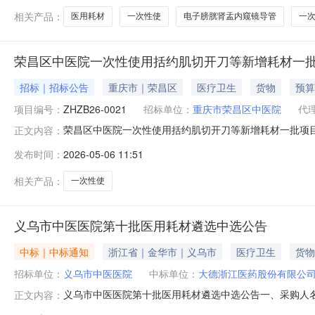
相关产品：
医用耗材
一次性使
电子膀胱肾盂内窥镜导管
一
荣昌区中医院一次性使用括约肌切开刀等新增耗材一批
招标｜招标公告
重庆市｜荣昌区
医疗卫生
货物
预算
项目编号：
ZHZB26-0021
招标单位：
重庆市荣昌区中医院
代
荣昌区中医院一次性使用括约肌切开刀等新增耗材一批项目采
正文内容：
概况项目描述详情及简要技术要求见附件三、供应商资格
发布时间：
2026-05-06 11:51
合同所必需的设备和专业技术能力；4、有依法缴纳税收
其他条件。（二）落实政府采购
相关产品：
一次性使
义乌市中医医院第十批医用耗材遴选中选公告
中标｜中标通知
浙江省｜金华市｜义乌市
医疗卫生
货物
招标单位：
义乌市中医医院
中标单位：
大德浙江医药股份有限公
义乌市中医医院第十批医用耗材遴选中选公告一、采购人名
正文内容：
大德浙江医药股份有限公司2一次性使用无菌配药器大德