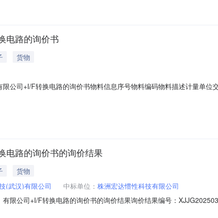
转换电路的询价书
子
货物
公司+I/F转换电路的询价书物料信息序号物料编码物料描述计量单位交货
中船星惯科技（武汉）有限公司签约单位：中船星惯科技（武汉）有限公司报价截止
）：包含在物料价格中报价有效期：2025-04-28是否指定报价币种
F转换电路的询价书的询价结果
子
货物
技(武汉)有限公司
中标单位：
株洲宏达惯性科技有限公司
限公司+I/F转换电路的询价书的询价结果询价结果编号：XJJG20250
503032220采购方案名称：分谈分签+中船星惯科技（武汉）有限公司+I/F