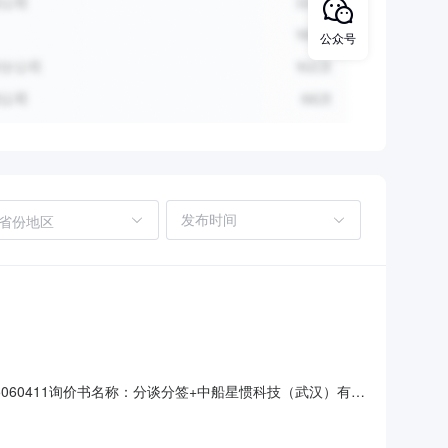
公众号
省份地区
5060411询价书名称：分谈分签+中船星惯科技（武汉）有限
转换电路采购方案编号：XYFA202504230653签约类型：
位：中船星惯科技（武