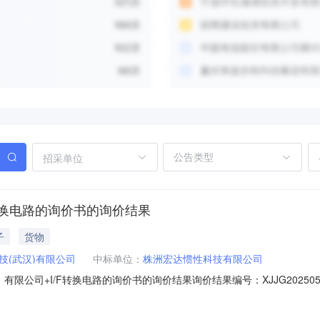
招采单位
F转换电路的询价书的询价结果
子
货物
技(武汉)有限公司
中标单位：
株洲宏达惯性科技有限公司
限公司+I/F转换电路的询价书的询价结果询价结果编号：XJJG20250
504230642采购方案名称：分谈分签+中船星惯科技（武汉）有限公司+I/F
025-04-2310:44报价截止时间：2025-04-2813:00询价单