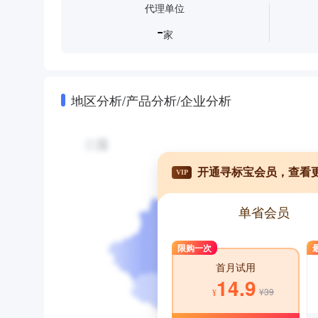
代理单位
-
家
地区分析/产品分析/企业分析
开通寻标宝会员，查看
VIP
单省会员
限购一次
首月试用
14.9
¥39
¥