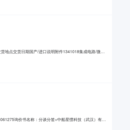
地点交货日期国产/进口说明附件1341018集成电路/微电
时间：2025-04-2813:00允许部分物料报价：否附加
：指定报价币种：人民币承运方式：结算方式：补充说明：C
3061275询价书名称：分谈分签+中船星惯科技（武汉）有限
转换电路采购方案编号：XYFA202503032077签约类型：