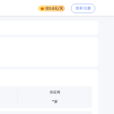
登录/注册
供应商
-
家