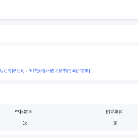
武汉)有限公司+I/F转换电路的询价书的询价结果]
中标数量
招采单位
-
-
次
家