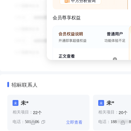
甲方分析查询
会员尊享权益
招标联系人
未*
未*
未
未
个
个
22
20
相关项目：
相关项目：
立即查看
电话：
501
06
电话：
188
8
**
******