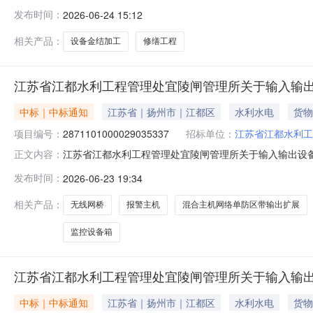
交）报价：￥11666.0四、主要标的信息项目名称：宜陵闸管
发布时间：
2026-06-24 15:12
建筑修缮项目预算：￥11666.0项目地点：三里窑闸、五里
相关产品：
设备金结加工
修缮工程
江苏省江都水利工程管理处宜陵闸管理所关于输入输
中标｜中标通知
江苏省｜扬州市｜江都区
水利水电
货物
项目编号：
2871101000029035337
招标单位：
江苏省江都水利工
江苏省江都水利工程管理处宜陵闸管理所关于输入输出设备的网
正文内容：
称:江苏省江都水利工程管理处宜陵闸管理所关于输入输出设备
发布时间：
2026-06-23 19:34
电话:/采购计划信息：序号采购计划文号信息采购计划金额1ZC32
相关产品：
无线网桥
报警主机
混合主机网络单防区带输出扩展
监控设备箱
江苏省江都水利工程管理处宜陵闸管理所关于输入输
中标｜中标通知
江苏省｜扬州市｜江都区
水利水电
货物