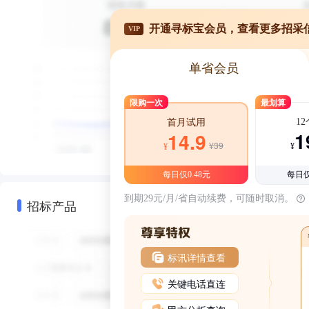
开通寻标宝会员，查看更多招采
VIP
单省会员
限购一次
最划算
1
首月试用
1
14.9
¥39
¥
¥
每日仅0.48元
每日仅
到期29元/月/省自动续费，可随时取消。
招标产品
标讯详情查看
关键电话直连