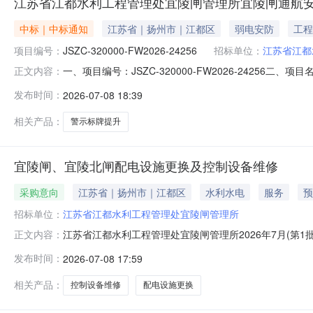
江苏省江都水利工程管理处宜陵闸管理所宜陵闸通航
中标｜中标通知
江苏省｜扬州市｜江都区
弱电安防
工程
项目编号：
JSZC-320000-FW2026-24256
招标单位：
江苏省江都
一、项目编号：JSZC-320000-FW2026-24
正文内容：
￥9375.0四、主要标的信息项目名称：宜陵闸通航安全警示标
发布时间：
2026-07-08 18:39
算：￥9375.0项目地点：宜陵闸评审开始时间：2026-
相关产品：
警示标牌提升
宜陵闸、宜陵北闸配电设施更换及控制设备维修
采购意向
江苏省｜扬州市｜江都区
水利水电
服务
预
招标单位：
江苏省江都水利工程管理处宜陵闸管理所
江苏省江都水利工程管理处宜陵闸管理所2026年7月(第
正文内容：
维修项目所在采购意向：江苏省江都水利工程管理处宜陵闸
发布时间：
2026-07-08 17:59
宜陵北闸配电设施更换及控制设备维修预算金额：62.000
注：本次公开的采
相关产品：
控制设备维修
配电设施更换