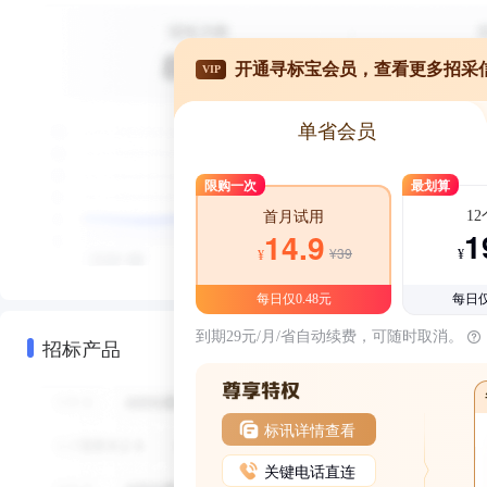
开通寻标宝会员，查看更多招采
VIP
单省会员
限购一次
最划算
1
首月试用
1
14.9
¥39
¥
¥
每日仅0.48元
每日仅
到期29元/月/省自动续费，可随时取消。
招标产品
标讯详情查看
关键电话直连