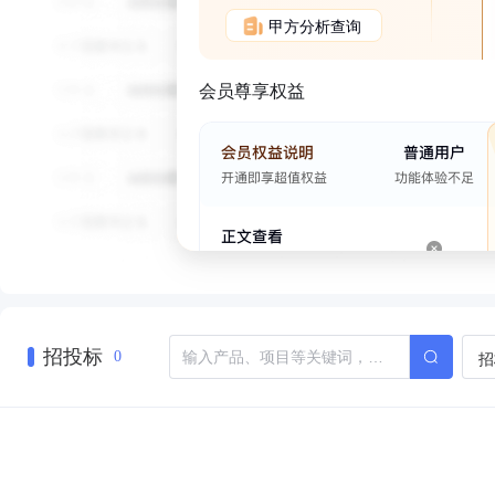
甲方分析查询
会员尊享权益
招投标
招
0