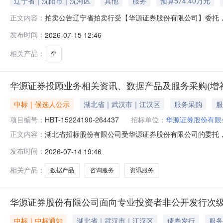
辽宁省｜沈阳市｜沈河区
其他
服务
预算574.40万元
拍卖公告辽宁省拍卖行受【华源证券股份有限公司】委托，定于202
正文内容：
如下标的进行公开拍卖。抚顺市新抚区东六路4号楼1-7层【
发布时间：
2026-07-15 12:46
12月19日标的按现状整起拍价：574.4万元预展时间：2
相关产品：
空
华源证券投顾业务相关资讯、数据产品及服务采购(增
中标｜候选人公示
湖北省｜武汉市｜江汉区
服务采购
服
项目编号：
HBT-15224190-264437
招标单位：
华源证券股份有限
湖北省招标股份有限公司受华源证券股份有限公司的委托，
正文内容：
束，经评标委员会评审，招标人确认，评标结果公示如下：
发布时间：
2026-07-14 19:46
15224190-264437二、招标项目简要说明：华源
服务平台上发布了招标公
相关产品：
数据产品
咨询服务
资讯服务
华源证券股份有限公司面向专业投资者非公开发行次
中标｜中标通知
湖北省｜武汉市｜江汉区
债券发行
服务