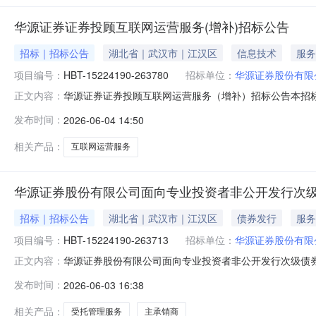
华源证券证券投顾互联网运营服务(增补)招标公告
招标｜招标公告
湖北省｜武汉市｜江汉区
信息技术
服务
项目编号：
HBT-15224190-263780
招标单位：
华源证券股份有限
华源证券证券投顾互联网运营服务（增补）招标公告本招
正文内容：
司。项目已具备招标条件，现对该项目进行公开招标。1.项目概况
发布时间：
2026-06-04 14:50
标范围：通过公开招标方式增补6家入围单位，提供证券投
服务。具体详见第五
相关产品：
互联网运营服务
华源证券股份有限公司面向专业投资者非公开发行次
招标｜招标公告
湖北省｜武汉市｜江汉区
债券发行
服务
项目编号：
HBT-15224190-263713
招标单位：
华源证券股份有限
华源证券股份有限公司面向专业投资者非公开发行次级债
正文内容：
司，招标代理机构为湖北省招标股份有限公司。项目已具备
发布时间：
2026-06-03 16:38
发行次级债券主承销商及受托管理人选聘1.2项目编号：HBT-
具体以承销签署
相关产品：
受托管理服务
主承销商