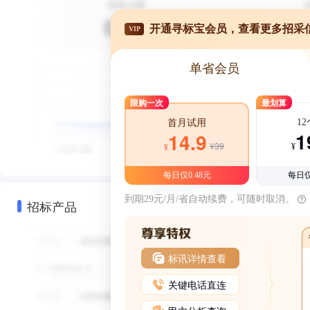
开通寻标宝会员，查看更多招采
VIP
单省会员
限购一次
最划算
1
首月试用
1
14.9
¥39
¥
¥
每日仅0.48元
每日仅
到期29元/月/省自动续费，可随时取消。
招标产品
标讯详情查看
关键电话直连