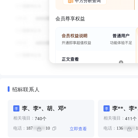
甲方分析查询
会员尊享权益
招标联系人
李、李*、胡、邓*
李**、李
李
李
****、李
个
个
740
411
相关项目：
相关项目：
***、祝**
立即查看
电话：
187
10
电话：
136
1
******
******