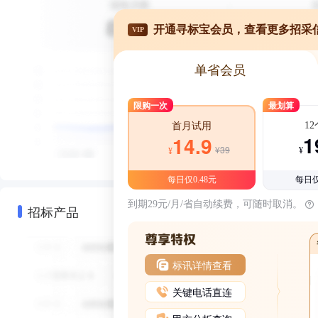
开通寻标宝会员，查看更多招采
VIP
单省会员
限购一次
最划算
1
首月试用
1
14.9
¥39
¥
¥
每日仅0.48元
每日仅
到期29元/月/省自动续费，可随时取消。
招标产品
标讯详情查看
关键电话直连