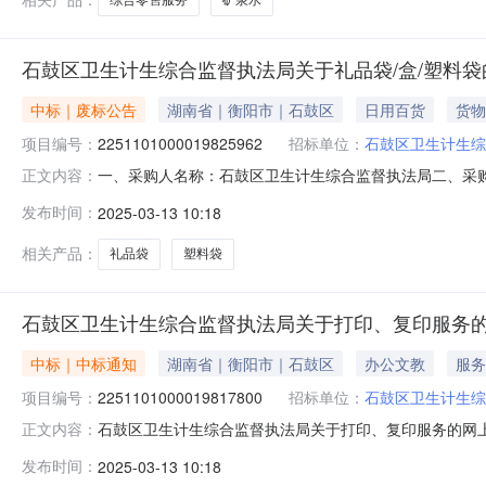
石鼓区卫生计生综合监督执法局关于礼品袋/盒/塑料
中标｜废标公告
湖南省｜衡阳市｜石鼓区
日用百货
货物
项目编号：
2251101000019825962
招标单位：
石鼓区卫生计生综
一、采购人名称：石鼓区卫生计生综合监督执法局二、采购
正文内容：
2251101000019825962四、采购组织类型：分
发布时间：
2025-03-13 10:18
原因：[文件袋]此商品为自有商品；：九、其他事项：无十
真：2、同级政府采购监
相关产品：
礼品袋
塑料袋
石鼓区卫生计生综合监督执法局关于打印、复印服务
中标｜中标通知
湖南省｜衡阳市｜石鼓区
办公文教
服务
项目编号：
2251101000019817800
招标单位：
石鼓区卫生计生综
石鼓区卫生计生综合监督执法局关于打印、复印服务的网上超市
正文内容：
鼓区卫生计生综合监督执法局关于打印、复印服务的网上超市采购
发布时间：
2025-03-13 10:18
码:430407项目所在行政区划名称:湖南省衡阳市石鼓区