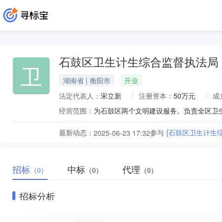
石鼓区卫生计生综合监督执法局
卫
湖南省 | 衡阳市
开业
法定代表人：
宋立新
注册资本：
50万元
成
经营范围：
为石鼓区两个文明建设服务。负责全区卫
最新动态：
参与
[石鼓区卫生计生
2025-06-23 17:32
招标
中标
代理
（0）
（0）
（0）
招标分析