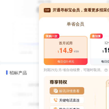
开通寻标宝会员，查看更多招采
VIP
单省会员
限购一次
最划算
1
首月试用
1
14.9
¥39
¥
¥
每日仅0.48元
每日仅
到期29元/月/省自动续费，可随时取消。
招标产品
标讯详情查看
关键电话直连