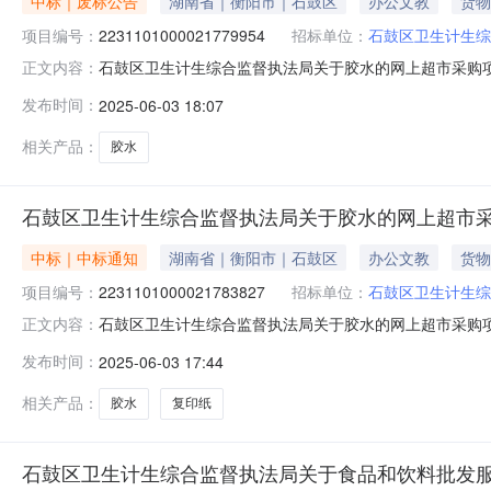
中标｜废标公告
湖南省｜衡阳市｜石鼓区
办公文教
货物
项目编号：
2231101000021779954
招标单位：
石鼓区卫生计生综
石鼓区卫生计生综合监督执法局关于胶水的网上超市采购
正文内容：
水的网上超市采购项目三、采购项目编号：223110100
发布时间：
2025-06-03 18:07
误，重新下单补充说明:信息填写-错误八、其他事项：九
构名称：地址：联系人：联
相关产品：
胶水
石鼓区卫生计生综合监督执法局关于胶水的网上超市
中标｜中标通知
湖南省｜衡阳市｜石鼓区
办公文教
货物
项目编号：
2231101000021783827
招标单位：
石鼓区卫生计生综
石鼓区卫生计生综合监督执法局关于胶水的网上超市采购项目（
正文内容：
生综合监督执法局关于胶水的网上超市采购项目项目编号:2231
发布时间：
2025-06-03 17:44
名称:湖南省衡阳市石鼓区报价起止时间:-二、采购单位信
相关产品：
胶水
复印纸
石鼓区卫生计生综合监督执法局关于食品和饮料批发