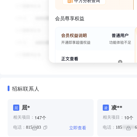
甲方分析查询
会员尊享权益
招标联系人
屈*
凌**
屈
凌
个
个
147
10
相关项目：
相关项目：
立即查看
电话：
815
03
电话：
185
6
**
******