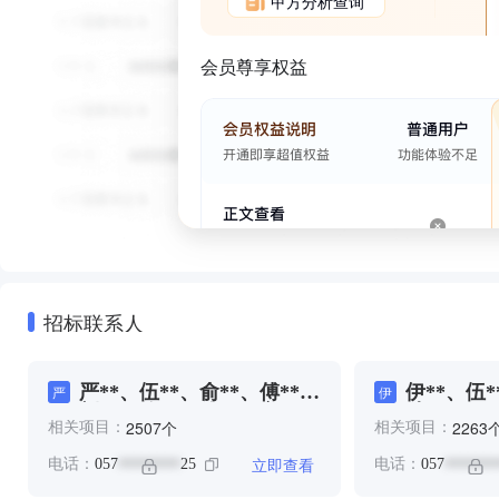
甲方分析查询
会员尊享权益
招标联系人
严**、伍**、俞**、傅**、
伊**、伍*
严
伊
刘**、徐**、徐**、方**、
叶**、吴*
个
2507
2263
相关项目：
相关项目：
施**、李*、桑**、浙**、
宋**、张
王**、申**、艾**、金**、
**、方**
立即查看
电话：
057
25
电话：
057
********
*******
陆**、陈*、陈**
**、朱**
*、杨**、