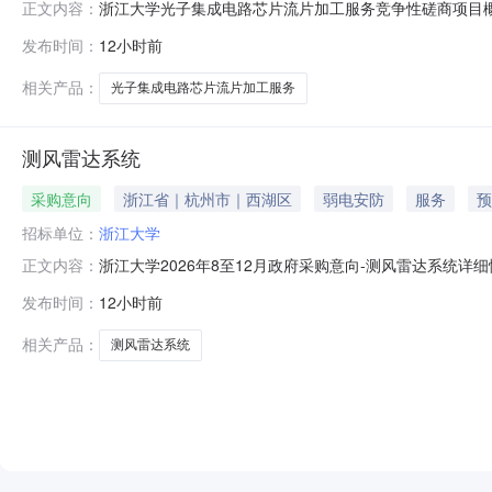
浙江大学光子集成电路芯片流片加工服务竞争性磋商项目
正文内容：
号楼3楼317室）获取采购文件，并于2026年08月17日
发布时间：
12小时前
工服务采购方式：竞争性磋商预算金额：195.00000
加工服
相关产品：
光子集成电路芯片流片加工服务
测风雷达系统
采购意向
浙江省｜杭州市｜西湖区
弱电安防
服务
预
招标单位：
浙江大学
浙江大学2026年8至12月政府采购意向-测风雷达系统
正文内容：
达系统预算金额：208.000000万元(人民币)采购品
发布时间：
12小时前
研及应用研究。其中，单光子直接测风雷达系统1台，满足最大探测
相关产品：
测风雷达系统