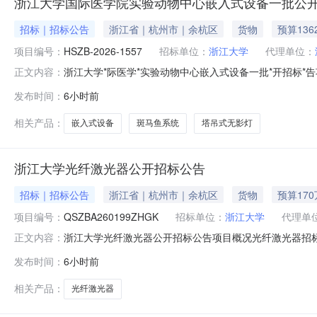
浙江大学国际医学院实验动物中心嵌入式设备一批公
招标｜招标公告
浙江省｜杭州市｜余杭区
货物
预算136
项目编号：
HSZB-2026-1557
招标单位：
浙江大学
代理单位：
浙江大学*际医学*实验动物中心嵌入式设备一批*开招标*
正文内容：
大关路179号远洋*际中心A座17楼1706室）获取招标文件
发布时间：
6小时前
称：*际医学*实验动物中心嵌入式设备一批预算金额：1362
相关产品：
嵌入式设备
斑马鱼系统
塔吊式无影灯
浙江大学光纤激光器公开招标公告
招标｜招标公告
浙江省｜杭州市｜余杭区
货物
预算17
项目编号：
QSZBA260199ZHGK
招标单位：
浙江大学
代理单
浙江大学光纤激光器公开招标公告项目概况光纤激光器招标项目的潜在
正文内容：
（北京时间）前递交投标文件。一、项目基本情况项目编号：QSZ
发布时间：
6小时前
万元（人民币）采购需求：序号名称数量单位简要技术需求
相关产品：
光纤激光器