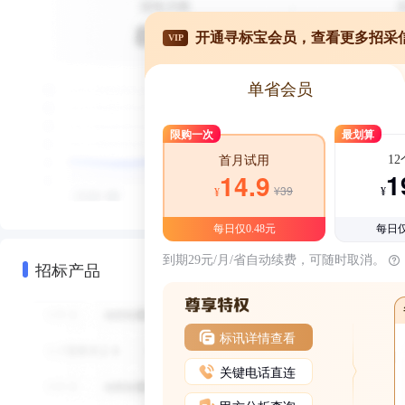
开通寻标宝会员，查看更多招采
VIP
单省会员
限购一次
最划算
1
首月试用
1
14.9
¥39
¥
¥
每日仅0.48元
每日仅
到期29元/月/省自动续费，可随时取消。
招标产品
标讯详情查看
关键电话直连