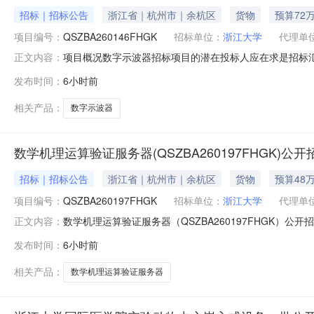
招标｜招标公告
浙江省｜杭州市｜余杭区
货物
预算72
项目编号：
QSZBA260146FHGK
招标单位：
浙江大学
代理单
项目概况数字示波器招标项目的潜在投标人应在求是招标汇采平台（ht
正文内容：
一、项目基本情况1.项目编号：QSZBA260146FHG
发布时间：
6小时前
购需求：序号名称数量单位简要技术需求或服务要求是否允
相关产品：
数字示波器
数学机理运算验证服务器(QSZBA260197FHGK)公
招标｜招标公告
浙江省｜杭州市｜余杭区
货物
预算48
项目编号：
QSZBA260197FHGK
招标单位：
浙江大学
代理单
数学机理运算验证服务器（QSZBA260197FHGK
正文内容：
（https://www.aihuicai.com.cn）获取招标文件
发布时间：
6小时前
学机理运算验证服务器3.合同履约期限：合同签订后1个
相关产品：
数学机理运算验证服务器