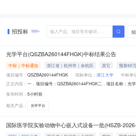
**、熊**
**、王**
*、胡**、
*、谢**、
*、金**
**、项**
招投标
招
999+
**
光学平台(QSZBA260144FHGK)中标结果公告
中标｜中标通知
浙江省｜杭州市｜余杭区
其它
预算60
项目编号：
QSZBA260144FHGK
招标单位：
浙江大学
中标单
一．项目编号：QSZBA260144FHGK二．项目名称：
正文内容：
江苏省南京市江北新区研创园星火路14号长峰大厦裙楼423
发布时间：
5小时前
598000DZ19079-ZFW五．评审专家名单：徐弼
中标金
相关产品：
光学平台
国际医学院实验动物中心嵌入式设备一批(HSZB-2026-