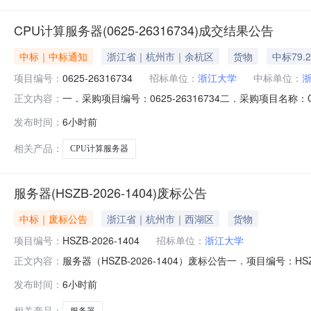
CPU计算服务器(0625-26316734)成交结果公告
中标｜中标通知
浙江省｜杭州市｜余杭区
货物
中标79.
项目编号：
0625-26316734
招标单位：
浙江大学
中标单位：
一．采购项目编号：0625-26316734二．采购项目
正文内容：
号506室中标（成交）金额：79.2万元四．主要标的信
发布时间：
6小时前
务器思腾合力AW2232-2GR4台198000五．评审
下，
相关产品：
CPU计算服务器
服务器(HSZB-2026-1404)废标公告
中标｜废标公告
浙江省｜杭州市｜西湖区
货物
项目编号：
HSZB-2026-1404
招标单位：
浙江大学
服务器（HSZB-2026-1404）废标公告一．项目编号
正文内容：
询问、异议，请按以下方式联系：1.采购人信息名称：浙江大
发布时间：
6小时前
圣建设项目管理有限公司地址：杭州市拱墅区大关路179号远洋
相关产品：
服务器