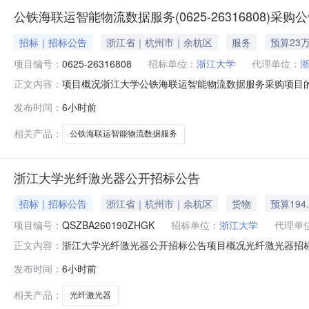
公铁海联运智能物流数据服务(0625-26316808)采购
招标｜招标公告
浙江省｜杭州市｜余杭区
服务
预算23
项目编号：
0625-26316808
招标单位：
浙江大学
代理单位：
项目概况浙江大学公铁海联运智能物流数据服务采购项目的潜
正文内容：
应文件。一、项目基本情况项目编号：0625-263168
发布时间：
6小时前
号项目名称数量单位预算金额（万元）最高限价（万元）是
据服务。合同履行期
相关产品：
公铁海联运智能物流数据服务
浙江大学光纤激光器公开招标公告
招标｜招标公告
浙江省｜杭州市｜余杭区
货物
预算194
项目编号：
QSZBA260190ZHGK
招标单位：
浙江大学
代理单
浙江大学光纤激光器公开招标公告项目概况光纤激光器招标项目的潜在
正文内容：
（北京时间）前递交投标文件。一、项目基本情况项目编号：QSZ
发布时间：
6小时前
万元（人民币）采购需求：序号名称数量单位简要技术需求
相关产品：
光纤激光器