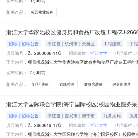
发布时间：
11小时前
2660619-17G项目名称：浙江大学国际联合学院（海
要技术描述
相关产品：
校园物业服务
浙江大学华家池校区健身房和食品厂改造工程(ZJ-2660
招标｜招标公告
浙江省｜杭州市｜余杭区
工程建筑
工程
项目编号：
ZJ-2660066-11G
招标单位：
浙江大学
代理单位：
项目概况浙江大学华家池校区健身房和食品厂改造工程的潜在
正文内容：
月17日09点30分（北京时间）前提交响应文件。一、项目
发布时间：
12小时前
金额：273.0000万元最高限价：273.0000万元采
相关产品：
食品厂翻新
管线整治
健身房装修
健身房改造
浙江大学国际联合学院(海宁国际校区)校园物业服务采购(ZJ
招标｜招标公告
浙江省｜嘉兴市｜海宁市
服务采购
服务
项目编号：
ZJ-2660619-17G
招标单位：
浙江大学
代理单位：
项目概况浙江大学国际联合学院（海宁国际校区）校园物业
正文内容：