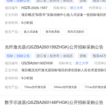
招标｜招标公告
浙江省｜杭州市｜余杭区
货物
预算136
项目编号：
HSZB-2026-1557
招标单位：
浙江大学
代理单位：
项目概况*际医学*实验动物中心嵌入式设备一批招标项目的
正文内容：
件，并于2026年08月28日09点30分（北京时间）前递
发布时间：
5小时前
1362.500000万元（人民币）最高限价（如有）：13
相关产品：
嵌入式设备
斑马鱼系统
塔吊式无影灯
光纤激光器(QSZBA260199ZHGK)公开招标采购公告
招标｜招标公告
浙江省｜杭州市｜余杭区
货物
预算46
项目编号：
QSZBA260199ZHGK
招标单位：
浙江大学
代理单
项目概况光纤激光器招标项目的潜在投标人应在求是招标汇采平台（ht
正文内容：
一、项目基本情况1.项目编号：QSZBA260199ZHG
发布时间：
5小时前
采购需求：序号名称数量单位简要技术需求或服务要求是否
相关产品：
750nm光纤激光器
1064nm光纤激光器
737nm光纤激光
数字示波器(QSZBA260146FHGK)公开招标采购公告