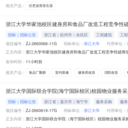
相关产品：
任意波形发生器
浙江大学华家池校区健身房和食品厂改造工程竞争性
招标｜招标公告
浙江省｜杭州市｜余杭区
工程建筑
工程
项目编号：
ZJ-2660066-11G
招标单位：
浙江大学
代理单位：
浙江大学华家池校区健身房和食品厂改造工程竞争性磋商
正文内容：
90号东部软件园1号楼3楼317室）获取采购文件，并于202
发布时间：
11小时前
学华家池校区健身房和食品厂改造工程采购方式：竞争性磋商预
相关产品：
食品厂翻新
室内装修
健身房改造
消防改造
浙江大学国际联合学院(海宁国际校区)校园物业服务
招标｜招标公告
浙江省｜嘉兴市｜海宁市
服务采购
服务
项目编号：
ZJ-2660619-17G
招标单位：
浙江大学
代理单位：
浙江大学国际联合学院（海宁国际校区）校园物业服务采
正文内容：
投标有限公司（杭州市文三路90号东部软件园1号楼3楼31