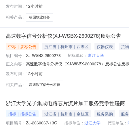
件，并于2026年08月27日14点00分（北京时间）前提交
发布时间：
12小时前
业服务采购3.采购方式：公开招标4.预算金额：2580.
相关产品：
校园物业服务
高速数字信号分析仪(XJ-WSBX-2600278)废标公告
中标｜废标公告
浙江省｜杭州市｜西湖区
仪器仪表
货物
项目编号：
XJ-WSBX-2600278
招标单位：
浙江大学
高速数字信号分析仪（XJ-WSBX-2600278）废标公告
正文内容：
07-29公告截止日期：2026-08-05采购单位：浙
发布时间：
12小时前
个工作日内到货时间要求：成交后3个工作日内预算总价：16
相关产品：
高速数字信号分析仪
浙江大学光子集成电路芯片流片加工服务竞争性磋商
招标｜招标公告
浙江省｜杭州市｜余杭区
服务采购
服务
项目编号：
ZJ-2660067-13G
招标单位：
浙江大学
代理单位：