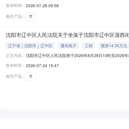
一、拍卖标的：沈阳市辽中区蒲东街道蒲东街1-3号1-5-3
发布时间：
2026-07-28 09:58
人和其他组织均可参加竞买。如参与竞买人未开设京东账
相关产品：
空
沈阳市辽中区人民法院关于坐落于沈阳市辽中区蒲西街道育英
辽宁省｜沈阳市｜辽中区
通讯电子
工程
预算14.55万元
沈阳市辽中区人民法院将于2026年8月28日10时至20
正文内容：
阳市辽中区蒲西街道育英巷6-10号2-3-2号房产。起拍价
发布时间：
2026-07-24 15:47
能力的公民、法人和其他组织均可参加竞买。如参与竞买
（随带营
相关产品：
空
NEW
HOT
5折起