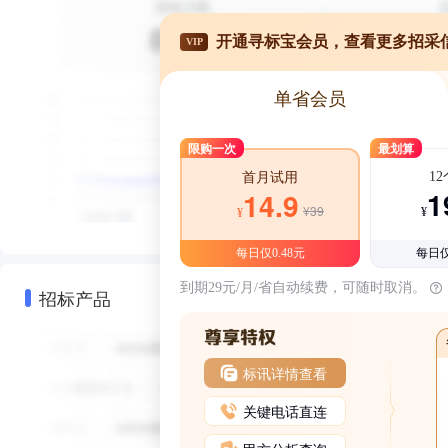
开通寻标宝会员，查看更多招采
VIP
单省会员
限购一次
最划算
1
首月试用
1
14.9
¥39
¥
¥
每日仅0.48元
每日仅
到期29元/月/省自动续费，可随时取消。
招标产品
标讯详情查看
关键电话直连