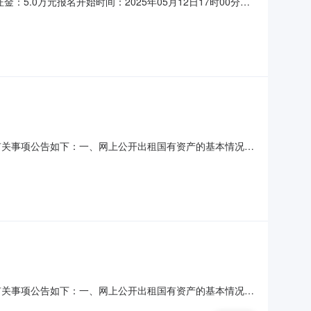
：5.0万元报名开始时间：2025年05月12日17时00分00
--房屋朝向：--房屋建成时间：--建筑面积：1478.04
.0年室内配置：简单装修附属设施：
有关事项公告如下：一、网上公开出租国有资产的基本情况序
产5年租赁权房屋户型：--；是否设置原承租人优先购买权：
年租赁权房屋户型：--；是否设置原承租人优先购买权：否；
有关事项公告如下：一、网上公开出租国有资产的基本情况序
产5年租赁权房屋户型：--；是否设置原承租人优先购买权：