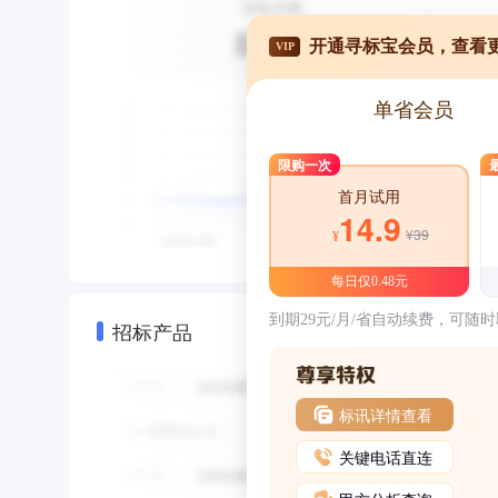
开通寻标宝会员，查看
VIP
单省会员
限购一次
首月试用
14.9
¥39
¥
每日仅0.48元
到期29元/月/省自动续费，可随
招标产品
标讯详情查看
关键电话直连