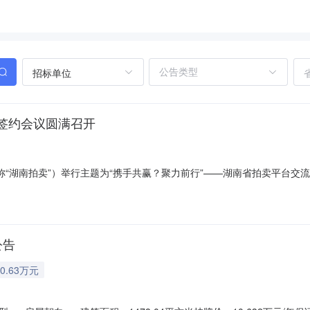
招标单位
签约会议圆满召开
称“湖南拍卖”）举行主题为“携手共赢？聚力前行”——湖南省拍卖平台
长沙天心支行相关同志参加签约会。湖南省拍卖行业协会会长盛海建发表讲
此次签约会议为契机，凝聚行业共识、整合优质资源，助力湖南拍卖行业
公告
0.63万元