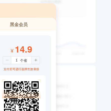
黑金会员
14.9
¥
支付后可进行选择生效省份