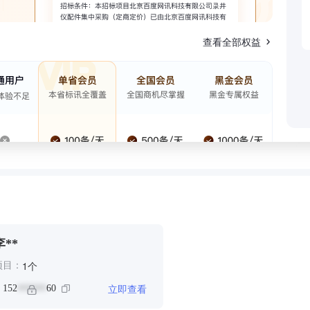
查看全部权益
李**
个
1
项目：
立即查看
：
152
60
******