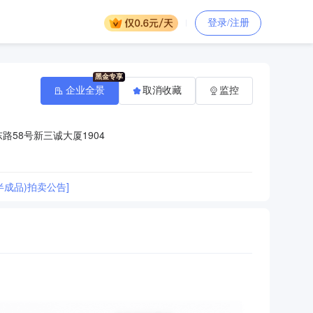
登录/注册
企业全景
取消收藏
监控
58号新三诚大厦1904
半成品)拍卖公告]