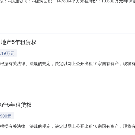
房屋朝向：--建筑面积：1478.04平方米挂牌价：10.632万元/年保证金
分00秒房产基本概况标的名称：临湘市城中南路原影剧院大楼5年租赁权房屋户型：
：3层房屋所在层数：第1-3层小区或院落名称：原影剧院出租时长：5
房地产5年租赁权
.19万元
告根据有关法律、法规的规定，决定以网上公开出租10宗国有资产，现将
买保证金增价幅度1标的01：原临湘市轻纺物资公司1栋第2层商业房地
3万元0.02万元/年2标的02：原临湘市轻纺物资公司1栋第3层商业房地产5
地产5年租赁权
900元
告根据有关法律、法规的规定，决定以网上公开出租10宗国有资产，现将
买保证金增价幅度1标的01：原临湘市轻纺物资公司1栋第2层商业房地