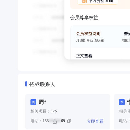
甲方分析查询
会员尊享权益
招标联系人
周*
周
李
个
1
相关项目：
相关
立即查看
电话：
133
69
电话
******