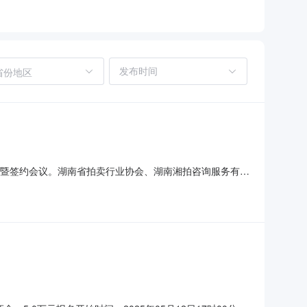
省份地区
交流暨签约会议。湖南省拍卖行业协会、湖南湘拍咨询服务有限
话，他指出，湖南省拍卖平台建设是推动湖南省拍卖行业数
高质量发展。湖南拍卖党支部书记、执行董事孙艳详细介绍