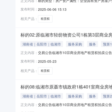
标的类型：房产资产属性：企业国有资产房屋户型：--
正文内容：
秒报名截止时间：2025年05月26日17时00
发布时间：
2025-06-06 15:13
平方米房屋结构：混合房屋用途：商业房屋总层数
相关产品：
租赁权
标的02:原临湘市轻纺物资公司1栋第3层商业
湖南省｜岳阳市｜临湘市
服务采购
服务
预算1
交易公告临湘市10宗商业房地产租赁权拍卖公
正文内容：
号标的名称标的概况出租数量标的所在地起始价竞
发布时间：
2025-05-23
否；346.92平方米临湘市1.21万元/年0.
340.69
相关产品：
租赁权
标的08:临湘市原聂市镇政府1栋401室商业房
湖南省｜岳阳市｜临湘市
服务采购
服务
预算2
交易公告临湘市10宗商业房地产租赁权拍卖公
正文内容：
号标的名称标的概况出租数量标的所在地起始价竞