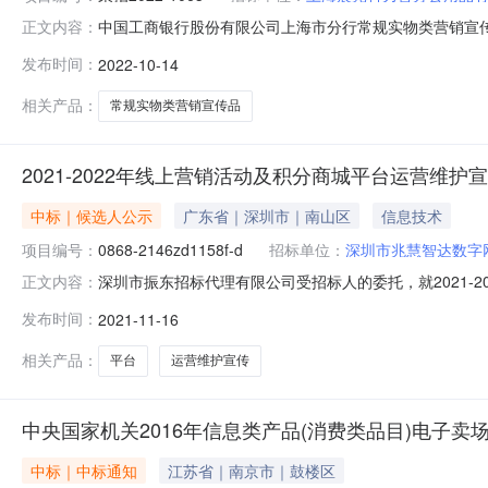
中国工商银行股份有限公司上海市分行常规实物类营销宣传品定
正文内容：
10月18日一、评标情况标段（包）[001]中国工商银
发布时间：
2022-10-14
工期/交货期1苏宁易购集团股份有限公司83/1-3天以实际
相关产品：
常规实物类营销宣传品
2021-2022年线上营销活动及积分商城平台运营维护
中标｜候选人公示
广东省｜深圳市｜南山区
信息技术
项目编号：
0868-2146zd1158f-d
招标单位：
深圳市兆慧智达数字
深圳市振东招标代理有限公司受招标人的委托，就2021-2
正文内容：
公告，采购主要标的为2021-2022年线上营销活动及积
发布时间：
2021-11-16
标候选人公示如下：一、项目名称：2021-2022年线上营
相关产品：
平台
运营维护宣传
中央国家机关2016年信息类产品(消费类品目)电子
中标｜中标通知
江苏省｜南京市｜鼓楼区