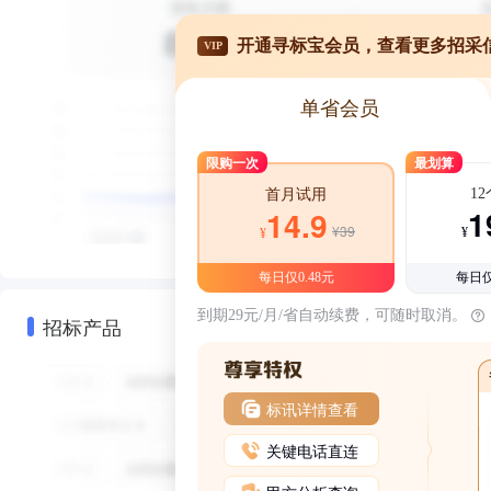
开通寻标宝会员，查看更多招采
VIP
单省会员
限购一次
最划算
1
首月试用
1
14.9
¥39
¥
¥
每日仅0.48元
每日仅
到期29元/月/省自动续费，可随时取消。
招标产品
标讯详情查看
关键电话直连