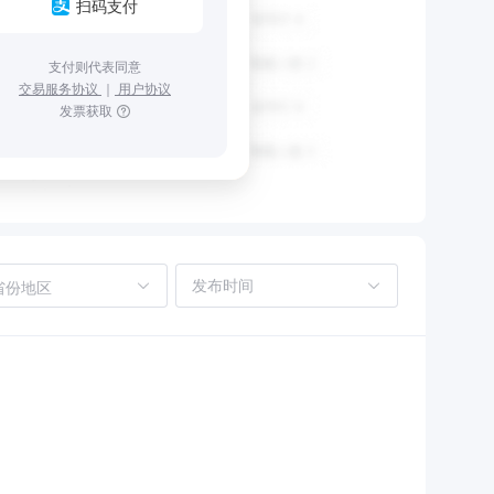
扫码支付
支付则代表同意
交易服务协议
｜
用户协议
发票获取
省份地区