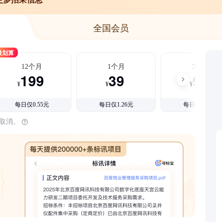
全国会员
最划算
12个月
1个月
3个月
199
39
99
¥
¥
¥
每日仅0.55元
每日仅1.26元
每日仅1.08元
时取消。