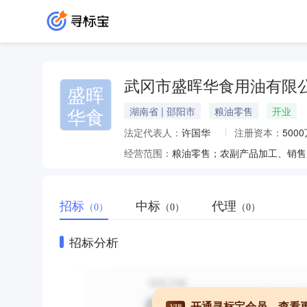
武冈市盛晖华食用油有限
盛晖
华食
湖南省 | 邵阳市
粮油零售
开业
法定代表人：
许国华
注册资本：
500
经营范围：
招标
中标
代理
（0）
（0）
（0）
招标分析
开通寻标宝会员，查看
VIP