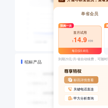
单省会员
限购一次
首月试用
14.9
¥39
¥
每日仅0.48元
到期29元/月/省自动续费，可随
招标产品
标讯详情查看
关键电话直连
甲方分析查询