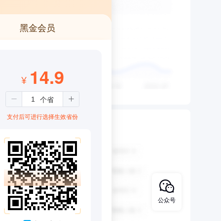
黑金会员
14.9
¥
支付后可进行选择生效省份
公众号