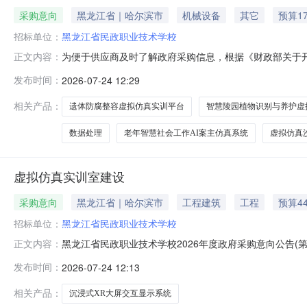
采购意向
黑龙江省｜哈尔滨市
机械设备
其它
预算1
招标单位：
黑龙江省民政职业技术学校
为便于供应商及时了解政府采购信息，根据《财政部关于开展政
正文内容：
开如下：序号采购项目名称采购需求概况预算金额(万元)
发布时间：
2026-07-24 12:29
VR-Tree采购数量：1套采购内容：五星台采购数量：
内容：CCR
相关产品：
遗体防腐整容虚拟仿真实训平台
智慧陵园植物识别与养护虚
数据处理
老年智慧社会工作AI案主仿真系统
虚拟仿真
虚拟仿真实训室建设
采购意向
黑龙江省｜哈尔滨市
工程建筑
工程
预算44
招标单位：
黑龙江省民政职业技术学校
黑龙江省民政职业技术学校2026年度政府采购意向公告(
正文内容：
意向公告(第8批)采购单位：黑龙江省民政职业技术学校采购
发布时间：
2026-07-24 12:13
交互显示系统采购数量:1.0000套主要功能或目标:满
仿真实
相关产品：
沉浸式XR大屏交互显示系统