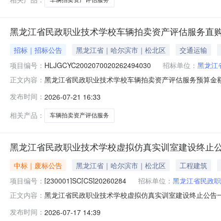
黑龙江省民政职业技术学校车辆拍卖资产评估服务直
招标｜招标公告
黑龙江省｜哈尔滨市｜松北区
交通运输
项目编号：
HLJGCYC2002070020262494030
招标单位：
黑龙江
黑龙江省民政职业技术学校车辆拍卖资产评估服务预算金额
正文内容：
非政府采购项目服务周期：5天供应商资格：一、符合《
发布时间：
2026-07-21 16:33
三、特定的资格要求：无。四、本项目不接受联合体参与异议处
HLJGCYC20020
相关产品：
车辆拍卖资产评估服务
黑龙江省民政职业技术学校虚拟仿真实训室建设终止
中标｜废标公告
黑龙江省｜哈尔滨市｜松北区
工程建筑
项目编号：
[230001]SC[CS]20260284
招标单位：
黑龙江省民政职
黑龙江省民政职业技术学校虚拟仿真实训室建设终止公告一、项
正文内容：
合同包：合同包1(虚拟仿真实训室建设)、合同包2(虚
发布时间：
2026-07-17 14:39
问，请按以下方式联系。1.采购人信息名称：黑龙江省民政职