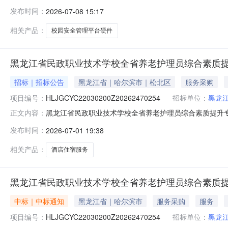
购结果合同包1(校园安全管理平台项目硬件部分):废标
发布时间：
2026-07-08 15:17
息合同包1(校园安全管理平台项目硬件部分):主要标的
及金额：代
相关产品：
校园安全管理平台硬件
黑龙江省民政职业技术学校全省养老护理员综合素质
招标｜招标公告
黑龙江省｜哈尔滨市｜松北区
服务采购
项目编号：
HLJGCYC22030200Z20262470254
招标单位：
黑龙
黑龙江省民政职业技术学校全省养老护理员综合素质提升专
正文内容：
理员综合素质提升专项培训班酒店住宿服务项目类型：非
发布时间：
2026-07-01 19:38
供应商。二、落实其他政府采购政策满足的需求：无。三
运营。发布时间：2026-06-3009:
相关产品：
酒店住宿服务
黑龙江省民政职业技术学校全省养老护理员综合素质
中标｜中标通知
黑龙江省｜哈尔滨市
服务采购
服务
项目编号：
HLJGCYC22030200Z20262470254
招标单位：
黑龙