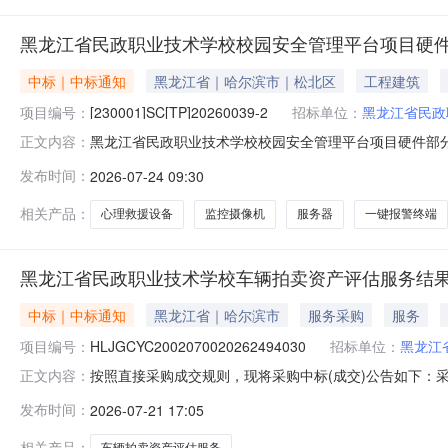
黑龙江省民政职业技术学校校园安全管理平台项目硬件部
中标｜中标通知
黑龙江省｜哈尔滨市｜松北区
工程建筑
项目编号：
[230001]SC[TP]20260039-2
招标单位：
黑龙江省民政
黑龙江省民政职业技术学校校园安全管理平台项目硬件部分(三次
正文内容：
分(三次)三、采购结果合同包1(校园安全管理平台项目硬
发布时间：
2026-07-24 09:30
舶电子大世界西区8层807号735,860.00元四、主
相关产品：
心理救援设备
监控摄像机
服务器
一键报警终端
黑龙江省民政职业技术学校车辆拍卖资产评估服务结
中标｜中标通知
黑龙江省｜哈尔滨市
服务采购
服务
项目编号：
HLJGCYC2002070020262494030
招标单位：
黑龙江
按照直接采购成交规则，现将采购中标(成交)公告如下：采购名称
正文内容：
江省民政职业技术学校联系人单位经办人采购结果成功评选报价
发布时间：
2026-07-21 17:05
利朋资产评估有限公司中选2026-07-2120000.00%
相关产品：
车辆拍卖资产评估服务