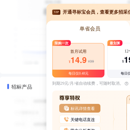
开通寻标宝会员，查看更多招采
VIP
单省会员
限购一次
最划算
1
首月试用
1
14.9
¥39
¥
¥
每日仅0.48元
每日仅
到期29元/月/省自动续费，可随时取消。
招标产品
标讯详情查看
关键电话直连