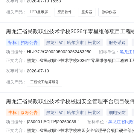
发布时间：
2026-07-10 15:53
间）前提交响应文件。一、项目基本情况项目编号：[230001
相关产品：
LED显示屏
应用软件
服务器
教学仪器
黑龙江省民政职业技术学校2026年零星维修项目工程
招标｜招标公告
黑龙江省｜哈尔滨市｜松北区
服务采购
项目编号：
HLJGCYC2002050020262483250
招标单位：
黑龙江
黑龙江省民政职业技术学校2026年零星维修项目工程竣工
正文内容：
修项目工程竣工结算项目类型：非政府采购项目服务周期
发布时间：
2026-07-10
政府采购政策满足的需求：无。三、特定的资格要求：无
2026-07-1011:55:3
相关产品：
工程竣工结算服务
黑龙江省民政职业技术学校校园安全管理平台项目硬件
中标｜废标公告
黑龙江省｜哈尔滨市｜松北区
弱电安防
项目编号：
[230001]SC[TP]20260039-1
招标单位：
黑龙江省民政
黑龙江省民政职业技术学校校园安全管理平台项目硬件部分(二次)
正文内容：