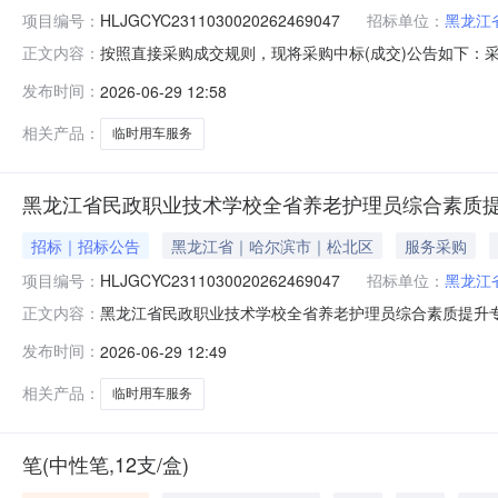
项目编号：
HLJGCYC2311030020262469047
招标单位：
黑龙江
按照直接采购成交规则，现将采购中标(成交)公告如下：采购名
正文内容：
￥12800.0采购方式直接采购采购人黑龙江省民政职业技术
发布时间：
2026-06-29 12:58
果公告日期成交金额优惠率现成交黑龙江省盛金龙汽车租赁有限公司
相关产品：
临时用车服务
黑龙江省民政职业技术学校全省养老护理员综合素质
招标｜招标公告
黑龙江省｜哈尔滨市｜松北区
服务采购
项目编号：
HLJGCYC2311030020262469047
招标单位：
黑龙江
黑龙江省民政职业技术学校全省养老护理员综合素质提升专
正文内容：
老护理员综合素质提升专项培训班临时用车项目项目类型
发布时间：
2026-06-29 12:49
册的供应商。二、落实其他政府采购政策满足的需求：无
平台运营。发布时间：2026-06-291
相关产品：
临时用车服务
笔(中性笔,12支/盒)