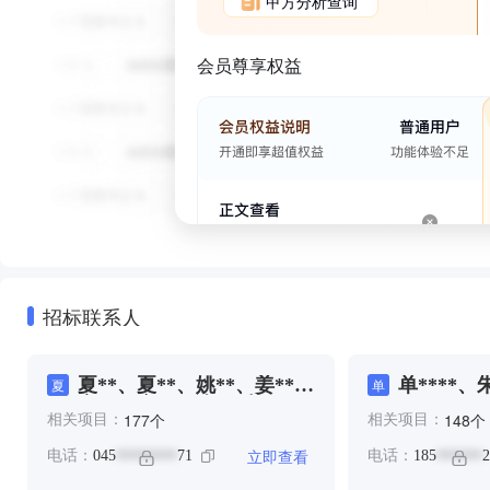
甲方分析查询
会员尊享权益
招标联系人
夏**、夏**、姚**、姜**、
单****、
夏
单
宋**、庞**、张*、彭**、
个
个
177
148
相关项目：
相关项目：
朱**、朱**、李**、王**、
王*、王*、王**、谭**
立即查看
电话：
045
71
电话：
185
2
********
******