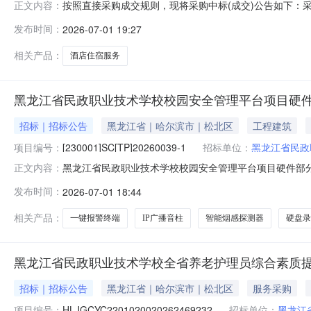
按照直接采购成交规则，现将采购中标(成交)公告如下：采购名
正文内容：
￥88320.0采购方式直接采购采购人黑龙江省民政职业技术
发布时间：
2026-07-01 19:27
果公告日期成交金额优惠率现成交哈尔滨颐新园酒店管理有限公司中选
相关产品：
酒店住宿服务
黑龙江省民政职业技术学校校园安全管理平台项目硬件
招标｜招标公告
黑龙江省｜哈尔滨市｜松北区
工程建筑
项目编号：
[230001]SC[TP]20260039-1
招标单位：
黑龙江省民政
黑龙江省民政职业技术学校校园安全管理平台项目硬件部分
正文内容：
码，登录黑龙江省政府采购管理平台(http://hljcg.hl
发布时间：
2026-07-01 18:44
2026年07月08日09时00分（北京时间）前提交响应文件。一
相关产品：
一键报警终端
IP广播音柱
智能烟感探测器
硬盘录
黑龙江省民政职业技术学校全省养老护理员综合素质
招标｜招标公告
黑龙江省｜哈尔滨市｜松北区
服务采购
项目编号：
HLJGCYC2201020020262469232
招标单位：
黑龙江