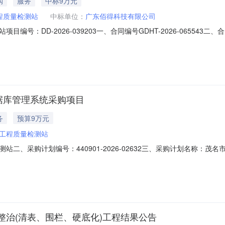
购
服务
中标9万元
程质量检测站
中标单位：
广东佰得科技有限公司
编号：DD-2026-039203一、合同编号GDHT-2026-0655
03四、项目名称茂名市建设工程质量检测站采购订单五、合同主体采购人(甲
供应商(乙方)：广东佰得科技有限公司地址：茂名市茂南区茂羊路123号大院1号8
据库管理系统采购项目
务
预算9万元
工程质量检测站
二、采购计划编号：440901-2026-02632三、采购计划名称：茂
）：90000.00六、需求时间：七、采购方式：10八、备案时间：2026-
治(清表、围栏、硬底化)工程结果公告