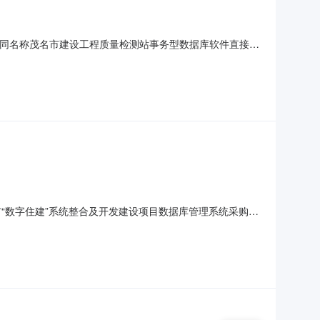
43二、合同名称茂名市建设工程质量检测站事务型数据库软件直接选
方)：茂名市建设工程质量检测站地址：广东省茂名市茂南区西
01房联系方式：1588982889
名市“数字住建”系统整合及开发建设项目数据库管理系统采购项
08-0711:35:55发布人：茂名市建设工程质量检测站发