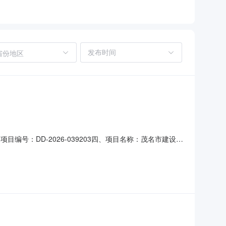
省份地区
目编号：DD-2026-039203四、项目名称：茂名市建设工
联系方式：0668-2759530供应商（乙方）：广东佰
的名称：数据库管理系统规格型号（或服务要求）：详见