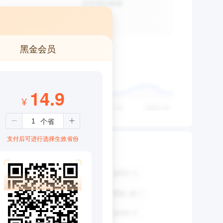
黑金会员
14.9
¥
支付后可进行选择生效省份