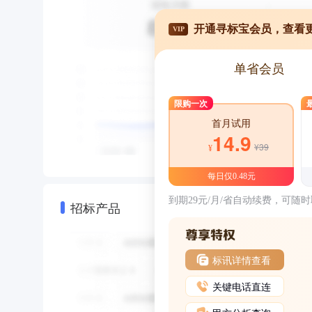
开通寻标宝会员，查看
VIP
单省会员
限购一次
首月试用
14.9
¥39
¥
每日仅0.48元
到期29元/月/省自动续费，可随
招标产品
标讯详情查看
关键电话直连