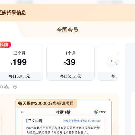
更多招采信息
全国会员
最划算
12个月
1个月
3个月
199
39
99
¥
¥
¥
每日仅0.55元
每日仅1.26元
每日仅1.08元
时取消。