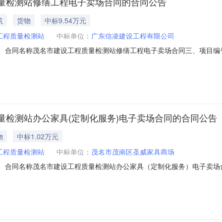
量检测站修缮工程电子卖场合同的合同公告
筑
货物
中标9.54万元
工程质量检测站
中标单位：
广东信凌建设工程有限公司
39二、合同名称茂名市建设工程质量检测站修缮工程电子卖场合同三、项目编号DD
)：茂名市建设工程质量检测站地址：广东省_茂名市_茂南区西粤南路83号大
滨新区第一小区B01号201室联系方式：15813348221六、合同主
量检测站办公家具(定制化服务)电子卖场合同的合同公告
物
中标1.02万元
工程质量检测站
中标单位：
茂名市茂南区圣威家具商场
58二、合同名称茂名市建设工程质量检测站办公家具（定制化服务）电子卖场合同三
点采购五、合同主体采购人(甲方)：茂名市建设工程质量检测站地址：广东
具商场地址：广东省茂名市茂南区高山联系方式：13500075990六、合同