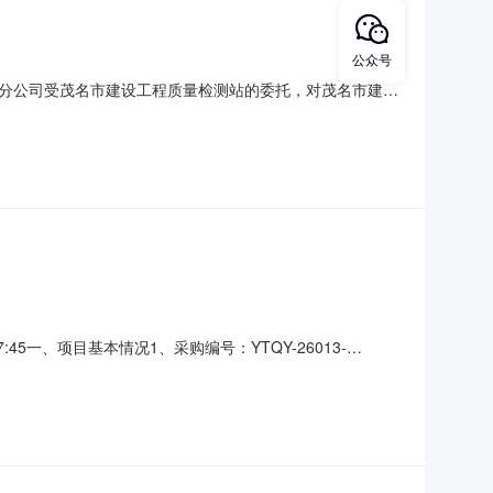
公众号
分公司受茂名市建设工程质量检测站的委托，对茂名市建设
磋商采购。现就本次采购的成交结果公告如下：一、采购人名称：
、采购编号：YTQY-26013-FZGC四、采购方式：
5一、项目基本情况1、采购编号：YTQY-26013-
性磋商4、采购预算：详见磋商文件5、采购需求：（1）标
简要技术需求或服务要求：1）简要技术要求或采购项目的性