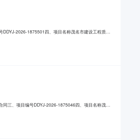
YJ-2026-1875501四、项目名称茂名市建设工程质量
院联系方式：0668-2889597供应商(乙方)：广东信
要信息主要标的：序号名称数量(单位)单价
、项目编号DDYJ-2026-1875046四、项目名称茂名
省_茂名市_茂南区西粤南路83号大院联系方式：0668-
主要信息主要标的：序号名称数量(单位)单价(