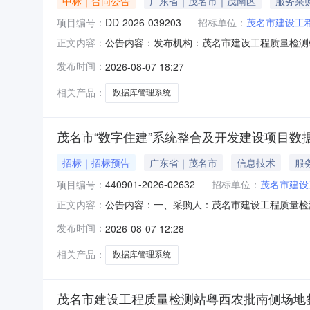
中标｜合同公告
广东省｜茂名市｜茂南区
服务采
项目编号：
DD-2026-039203
招标单位：
茂名市建设工
公告内容：发布机构：茂名市建设工程质量检测站项目
正文内容：
定采购合同三、项目编号DD-2026-0392
发布时间：
2026-08-07 18:27
粤南路83号大院联系方式：0668-2759530
相关产品：
数据库管理系统
茂名市“数字住建”系统整合及开发建设项目数
招标｜招标预告
广东省｜茂名市
信息技术
服
项目编号：
440901-2026-02632
招标单位：
茂名市建设
公告内容：一、采购人：茂名市建设工程质量检测站
正文内容：
目四、采购品目名称：基础软件五、采购预算金额（元
发布时间：
2026-08-07 12:28
布时间：2026-08-0711:35:55
相关产品：
数据库管理系统
茂名市建设工程质量检测站粤西农批南侧场地整