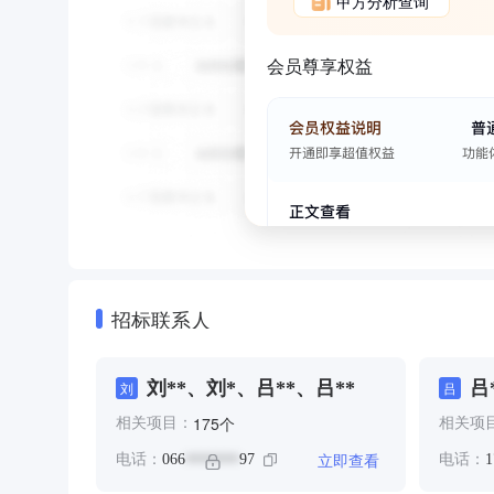
甲方分析查询
会员尊享权益
招标联系人
刘**、刘*、吕**、吕**
吕
刘
吕
个
175
相关项目：
相关项
立即查看
电话：
066
97
电话：
1
*******