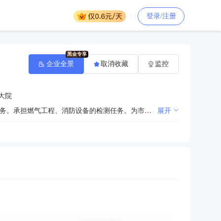
登录/注册
企业全景
取消收藏
监控
大院
承担建设工程质量安全的监测检测任务，以及建筑材料、工程构（配）件、设备及室内环境质量的检测任务。承担燃气工程、消防设备的检测任务。为市区房产交易提供配套技术服务，承担工程测量和不动产测绘任务。为本行政区域内工程质量安全的仲裁检测和司法鉴定提供检测服务。承担建设行政主管部门指定的监督抽检等检测、监测、测绘任务。为重大工程质量安全事故的调查处理提供技术服务。
展开