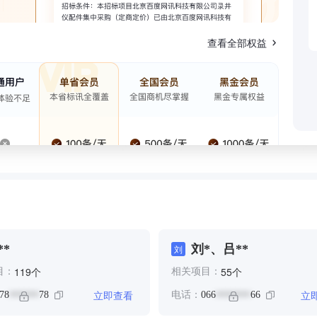
查看全部权益
**
刘*、吕**
刘
个
个
119
55
目：
相关项目：
立即查看
立
78
78
电话：
066
66
******
*******