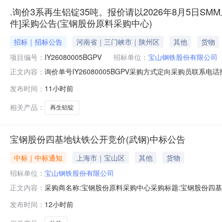
.询价3系再生铝锭35吨。报价请以2026年8月5日SMM
件]采购公告(宝钢股份原料采购中心)
招标｜招标公告
河南省｜三门峡市｜陕州区
其他
货物
项目编号：
IY26080005BGPV
招标单位：
宝山钢铁股份有限公司
询价单号IY26080005BGPV采购方式定向采购员联系
正文内容：
牌采购数量计量单位要求交货期备注A5678974外购3系再
发布时间：
11小时前
额度：0.0元三、商务条款：定价说明：湿公吨。限价类别：
相关产品：
再生铝锭
宝钢股份四基地钛铁公开竞价(武钢)中标公告
中标｜中标通知
上海市｜宝山区
其他
货物
招标单位：
宝山钢铁股份有限公司
采购商名称:宝钢股份原料采购中心采购标题:宝钢股份四基地钛
正文内容：
点击：
发布时间：
12小时前