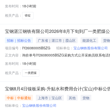
牌采购数量计量单位要求交货期备注A513912999.90镁锭
发布时间：
18小时前
价说明：湿公吨。限价类别：定量、定价。价格条款：CFR。交
相关产品：
镁锭
宝钢湛江钢铁有限公司2026年8月下旬到厂一类肥煤
招标｜招标公告
广东省｜湛江市｜霞山区
能源化工
货物
项目编号：
IY26080005BSZG
招标单位：
宝山钢铁股份有限公司
询价单号IY26080005BSZG采购方式公开采购员联系电话报
正文内容：
料名称规格型号品牌采购数量计量单位要求交货期备注AB0051
发布时间：
18小时前
2000000.0元三、商务条款：定价说明：湿公吨。限价类
相关产品：
一类肥煤
宝钢8月4日镍板采购-升贴水和费用合计(宝山)中标公
中标｜中标通知
上海市｜宝山区
其他
货物
招标单位：
宝山钢铁股份有限公司