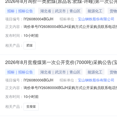
2026年8月询价一类肥煤(原品名:肥煤-许疃)第一次公
招标｜招标公告
湖北省｜武汉市｜青山区
能源化工
货物
项目编号：
IY26080004BGJH
招标单位：
宝山钢铁股份有限公司
询价单号IY26080004BGJH采购方式公开采购员联系电话报
正文内容：
料名称规格型号品牌采购数量计量单位要求交货期备注AA0000
发布时间：
10小时前
二、保证金额度：2000000.0元三、商务条款：定价
相关产品：
肥煤
2026年8月贫瘦煤第一次公开竞价(7000吨)采购公告
招标｜招标公告
湖北省｜武汉市｜青山区
能源化工
货物
项目编号：
IY26080006BGJH
招标单位：
宝山钢铁股份有限公司
询价单号IY26080006BGJH采购方式公开采购员联系电话报
正文内容：
料名称规格型号品牌采购数量计量单位要求交货期备注AA0000
发布时间：
10小时前
度：2000000.0元三、商务条款：定价说明：湿公吨。
相关产品：
贫瘦煤