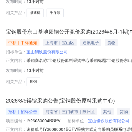
发布时间：
13小时前
直径:55mm;齿轮精度等级:外齿轮6级,内齿轮7级;输入转速:985
相关产品：
减速机
千斤顶
宝钢股份东山基地废钢公开竞价采购(2026年8月-1期
中标｜中标通知
上海市｜宝山区
通讯电子
货物
招标单位：
宝山钢铁股份有限公司
采购商名称:宝钢股份原料采购中心采购标题:宝钢股份东山基地
正文内容：
0515:02更多咨询请点击：
发布时间：
13小时前
相关产品：
废钢
2026/8/5镁锭采购公告(宝钢股份原料采购中心)
招标｜招标公告
河南省｜三门峡市｜陕州区
其他
货物
项目编号：
IY26080004BGPV
招标单位：
宝山钢铁股份有限公司
询价单号IY26080004BGPV采购方式定向采购员联系
正文内容：