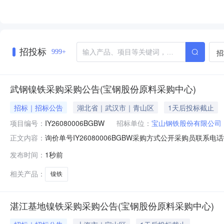
招投标
招
999+
武钢镍铁采购采购公告(宝钢股份原料采购中心)
招标｜招标公告
湖北省｜武汉市｜青山区
1天后投标截止
项目编号：
IY26080006BGBW
招标单位：
宝山钢铁股份有限公司
询价单号IY26080006BGBW采购方式公开采购员联系电话报
正文内容：
物料名称规格型号品牌采购数量计量单位要求交货期备注A5370
发布时间：
1秒前
保证金额度：300000.0元三、商务条款：定价说明：湿公
相关产品：
镍铁
湛江基地镍铁采购采购公告(宝钢股份原料采购中心)