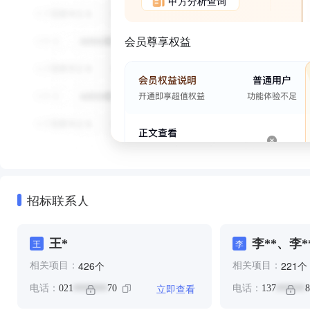
甲方分析查询
会员尊享权益
招标联系人
王*
李**、李*
王
李
个
个
426
221
相关项目：
相关项目：
立即查看
电话：
021
70
电话：
137
8
*******
******