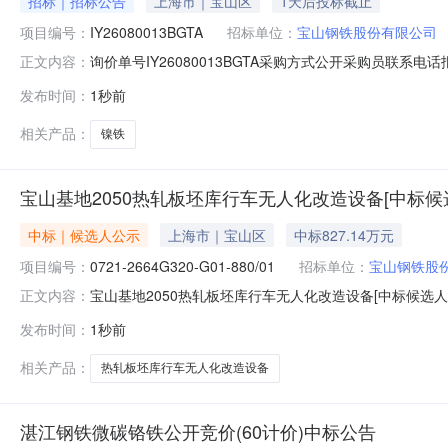
招标｜招标公告
上海市｜宝山区
1天后投标截止
项目编号：
IY26080013BGTA
招标单位：
宝山钢铁股份有限公司
询价单号IY26080013BGTA采购方式公开采购员联系电话报
正文内容：
料名称规格型号品牌采购数量计量单位要求交货期备注A1670
发布时间：
1秒前
300000.0元三、商务条款：定价说明：湿公吨。限价类别：
相关产品：
镍铁
宝山基地2050热轧板坯库行车无人化改造设备[中标候
中标｜候选人公示
上海市｜宝山区
中标827.14万元
项目编号：
0721-2664G320-G01-880/01
招标单位：
宝山钢铁股
宝山基地2050热轧板坯库行车无人化改造设备[中标候选人
正文内容：
2026年08月09日本宝山基地2050热轧板坯库行车无人化改
发布时间：
1秒前
人化改造设备的中标候选人，现公示如下：一、评标情况1、
相关产品：
热轧板坯库行车无人化改造设备
湛江钢铁微碳铬铁公开竞价(60计价)中标公告