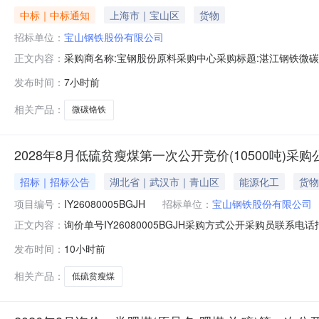
中标｜中标通知
上海市｜宝山区
货物
招标单位：
宝山钢铁股份有限公司
采购商名称:宝钢股份原料采购中心采购标题:湛江钢铁微碳铬铁
正文内容：
点击：
发布时间：
7小时前
相关产品：
微碳铬铁
2028年8月低硫贫瘦煤第一次公开竞价(10500吨)采
招标｜招标公告
湖北省｜武汉市｜青山区
能源化工
货物
项目编号：
IY26080005BGJH
招标单位：
宝山钢铁股份有限公司
询价单号IY26080005BGJH采购方式公开采购员联系电话报
正文内容：
料名称规格型号品牌采购数量计量单位要求交货期备注AB07082
发布时间：
10小时前
证金额度：2000000.0元三、商务条款：定价说明：
相关产品：
低硫贫瘦煤