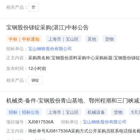
相关产品：
空
宝钢股份锑锭采购(湛江)中标公告
中标｜中标通知
上海市｜宝山区
其他
货物
招标单位：
宝山钢铁股份有限公司
采购商名称:宝钢股份原料采购中心采购标题:宝钢股份锑锭采购
正文内容：
发布时间：
12小时前
相关产品：
锑锭
机械类-备件-宝钢股份青山基地、鄂州程潮和三门峡减速
招标｜招标公告
上海市｜宝山区
机械设备
货物
5天
项目编号：
XJ0817536A
招标单位：
宝山钢铁股份有限公司
询价单号XJ0817536A采购方式公开采购员联系电话报名截
正文内容：
采购数量计量单位要求交货期备注C7155705冷却塔减速机(含电