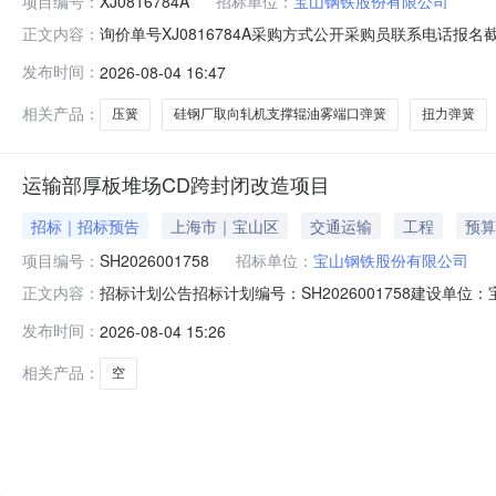
项目编号：
XJ0816784A
招标单位：
宝山钢铁股份有限公司
询价单号XJ0816784A采购方式公开采购员联系电话报名截
正文内容：
采购数量计量单位要求交货期备注C3331916扭力弹簧弹簧;型号规格:
发布时间：
2026-08-04 16:47
钢;表面处理/涂镀层:防锈;原始制造厂:南京丹阳弹簧;6.0piece202
相关产品：
压簧
硅钢厂取向轧机支撑辊油雾端口弹簧
扭力弹簧
运输部厚板堆场CD跨封闭改造项目
招标｜招标预告
上海市｜宝山区
交通运输
工程
预算
项目编号：
SH2026001758
招标单位：
宝山钢铁股份有限公司
招标计划公告招标计划编号：SH2026001758建设
正文内容：
厚板堆场CD跨实施封闭改造，主要内容包括:对厚板堆场C
发布时间：
2026-08-04 15:26
元。总投资：5393.0万元建安费：4749.39万元拟开始招标时间
相关产品：
空