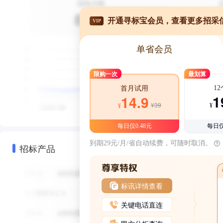
开通寻标宝会员，查看更多招采
VIP
单省会员
限购一次
最划算
1
首月试用
1
14.9
¥39
¥
¥
每日仅0.48元
每日仅
到期29元/月/省自动续费，可随时取消。
招标产品
标讯详情查看
关键电话直连