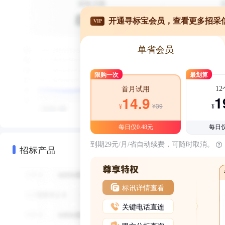
开通寻标宝会员，查看更多招采
VIP
单省会员
限购一次
最划算
1
首月试用
1
14.9
¥39
¥
¥
每日仅0.48元
每日仅
到期29元/月/省自动续费，可随时取消。
招标产品
标讯详情查看
关键电话直连