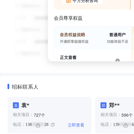
甲方分析查询
会员尊享权益
招标联系人
袁*
郑**
袁
郑
个
个
727
596
相关项目：
相关项目：
立即查看
电话：
138
28
电话：
139
6
******
******