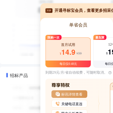
开通寻标宝会员，查看更多招采
VIP
单省会员
限购一次
最划算
1
首月试用
1
14.9
¥39
¥
¥
每日仅0.48元
每日仅
到期29元/月/省自动续费，可随时取消。
招标产品
标讯详情查看
关键电话直连