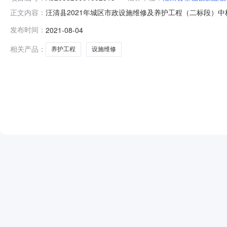
汪清县2021年城区市政设施维修及养护工程（二标段）中标
正文内容：
段）中标候选人公示项目名称汪清县2021年城区市政设施维
发布时间：
2021-08-04
开招标工程类别市政基础设施工程建筑面积3433平方米投标最高
相关产品：
养护工程
设施维修