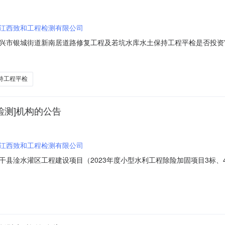
江西致和工程检测有限公司
兴市银城街道新南居道路修复工程及若坑水库水土保持工程平检是否投资
项目规模：投资额（￥923950.0元）服务类型：水利工程质量检测服务时限：
城街道新南居道路修复工程及若坑水库水土保持工程平检。服务要求：（
持工程平检
检测]机构的公告
江西致和工程检测有限公司
县淦水灌区工程建设项目（2023年度小型水利工程除险加固项目3标、
271992401080061项目规模：投资额（￥167000.0元）服务类型：
023年度小型水利工程除险加固项目3标、4标、6标、8标）全过程终检