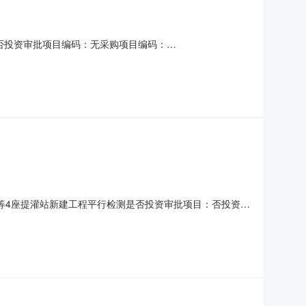
否投资审批项目编码：无采购项目编码：
0金额说明：按照省指导价打折后确定服务内容：质量检测洽谈时
邀请直选+竞价直购企业：江西致和工程检测有限公司,吉安
等4座提灌站新建工程平行检测是否投资审批项目：否投资审
型：水利工程质量检测服务时限：全过程金额说明：以不高于评审金额
质要求：具有水利工程质量检测相关资质选取中介方式：邀