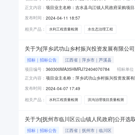
项目业主名称：吉水县乌江镇人民政府采购项目名称
正文内容：
01-601615采购项目编码：3608220148
发布时间：
2024-04-11 18:57
终检洽谈时间：3（个工作日）签订合同时间：
相关产品：
水利工程质量检测
水生态治理工程
关于为[萍乡武功山乡村振兴投资发展有限公司
招标｜招标公告
江西省｜萍乡市｜芦溪县
项目编号：
360300MA35HMRJ72404070784
招标单位
项目业主名称：萍乡武功山乡村振兴投资发展有
正文内容：
项目编码：360300MA35HMRJ724040
发布时间：
2024-04-07 17:49
内容：负责该项目质量检测洽谈时间：7（个工
直购企业：江西
相关产品：
水利工程质量检测
洪沟治理项目质量检测
关于为[抚州市临川区云山镇人民政府]公开选取
招标｜招标公告
江西省｜抚州市｜临川区