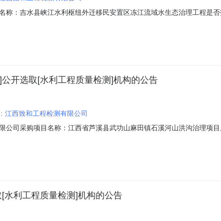
：吉水县峡江水利枢纽外迁移民安置区冻江流域水生态治理工程是否投资审批
200422404020876项目规模：投资额（￥25000000元）服务类型
15（个工作日）合同备案时间：5（个工作日）资质要求：无选取中介方
]公开选取[水利工程质量检测]机构的公告
：
江西致和工程检测有限公司
限公司采购项目名称：江西省芦溪县武功山麻田镇石溪河山洪沟治理项目
70784项目规模：投资额（￥13240800元）服务类型：水利工程质量检测
作日）签订合同时间：15（个工作日）合同备案时间：7（个工作日）资
[水利工程质量检测]机构的公告