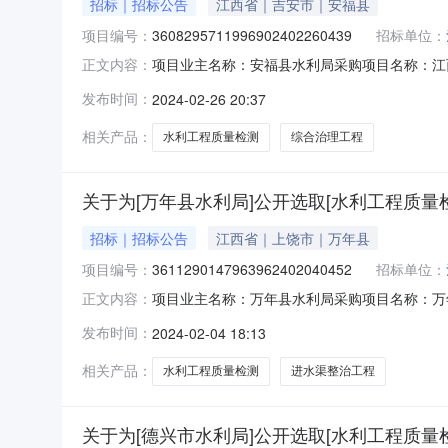
招标｜招标公告
江西省｜吉安市｜安福县
项目编号：
3608295711996902402260439
招标单位：
项目业主名称：安福县水利局采购项目名称：江
正文内容：
3608295711996902402260439
发布时间：
2024-02-26 20:37
间：3（个工作日）签订合同时间：15（个工
正鸿工程质量检测有限公司,新余
相关产品：
水利工程质量检测
综合治理工程
关于为[万年县水利局]公开选取[水利工程质量
招标｜招标公告
江西省｜上饶市｜万年县
项目编号：
3611290147963962402040452
招标单位：
项目业主名称：万年县水利局采购项目名称：万
正文内容：
批项目编码：无采购项目编码：36112901479
发布时间：
2024-02-04 18:13
为准服务内容：工程平行检测洽谈时间：3（个
请直选+竞
相关产品：
水利工程质量检测
进水渠整治工程
关于为[德兴市水利局]公开选取[水利工程质量