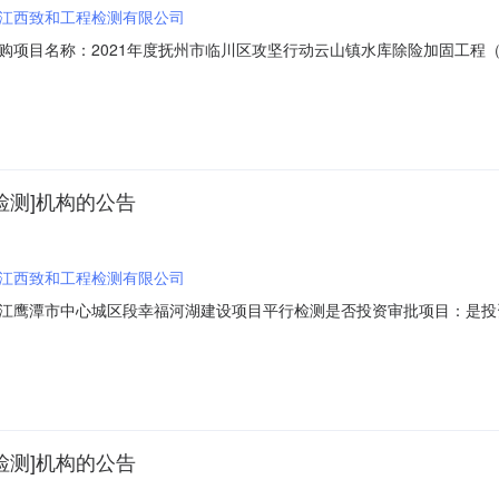
江西致和工程检测有限公司
购项目名称：2021年度抚州市临川区攻坚行动云山镇水库除险加固工程
20972项目规模：投资额（￥8000.0元）服务类型：水利工程质量检测服务
5（个工作日）合同备案时间：5（个工作日）资质要求：具备乙级及以上
检测]机构的公告
江西致和工程检测有限公司
潭市中心城区段幸福河湖建设项目平行检测是否投资审批项目：是投资审批项目编
59项目规模：投资额（￥65828900元）服务类型：水利工程质量检测服务时
及品质提升工程四个部分内容。原水管输水工程内容为新建输水管道2.92
检测]机构的公告