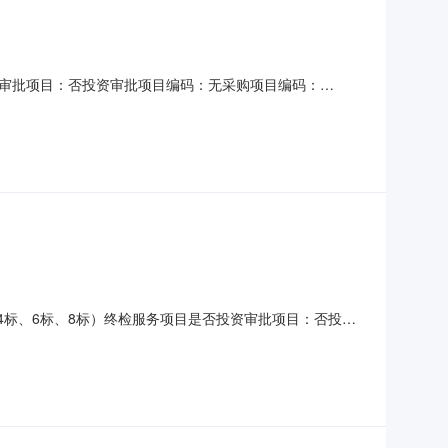
审批项目：否投资审批项目编码：无采购项目编码：
自合同签订之日起至工程通过竣工验收之日止金额说明：无服务内
1）具备独立法人资格，具有水利工程质量检测单位资质
4标、6标、8标）终检服务项目是否投资审批项目：否投资
水利工程质量检测服务时限：367金额说明：按工程中标价0.04%
服务洽谈时间：3（个工作日）签订合同时间：7（个工