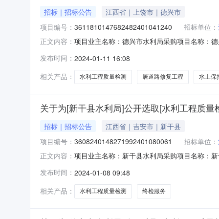
招标｜招标公告
江西省｜上饶市｜德兴市
项目编号：
3611810147682482401041240
招标单位：
项目业主名称：德兴市水利局采购项目名称：德
正文内容：
3611810147682482401041240
发布时间：
2024-01-11 16:08
容：服务地点：银城街道。服务内容：德兴市银
（岩土工程、混凝土工程乙级资
相关产品：
水利工程质量检测
居道路修复工程
水土保
关于为[新干县水利局]公开选取[水利工程质量
招标｜招标公告
江西省｜吉安市｜新干县
项目编号：
3608240148271992401080061
招标单位：
项目业主名称：新干县水利局采购项目名称：新干
正文内容：
审批项目编码：无采购项目编码：3608240148
发布时间：
2024-01-08 09:48
取费服务内容：新干县淦水灌区工程建设项目（2
相关产品：
水利工程质量检测
终检服务