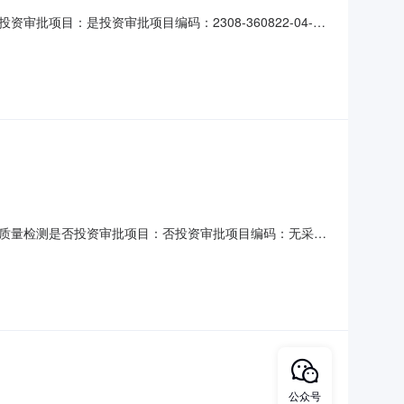
项目：是投资审批项目编码：2308-360822-04-
：水利工程质量检测服务时限：按合同要求金额说明：无服务内容：检测/
式：邀请直选+竞价直购企业：江西致和工程检测有
质量检测是否投资审批项目：否投资审批项目编码：无采购
服务时限：210金额说明：以武功山财政局收费标准另行计算服务
质要求：符合该项目资质即可选取中介方式：邀请直选+竞价
公众号