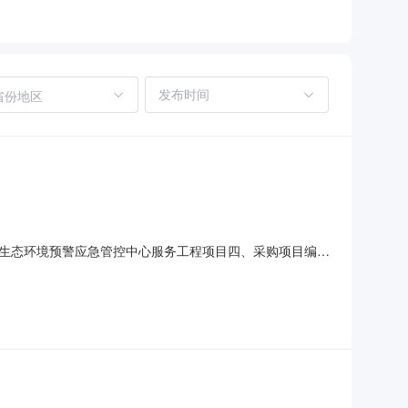
省份地区
生态环境预警应急管控中心服务工程项目四、采购项目编
位数量单价(元)总价(元)1计算机设备维修和保养服务台
心联系人：赵淼联系电话：0792-8797762传真：地