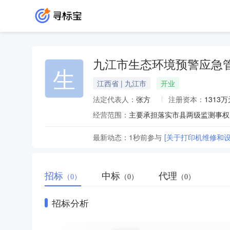
九江市生态环境预警应急
生
江西省 | 九江市
开业
法定代表人：
张方
注册资本：
1313万
经营范围：
最新动态：
1秒前
参与
[关于打印机维修和
招标
中标
代理
（0）
（0）
（0）
招标分析