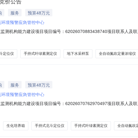
目竞价公告
购
服务
预算48万元
态环境预警应急管控中心
构能力建设项目项目编号：62026070883438740项目联系人及联系方式：
购单位：九江市生态环境预警应急管控中心供应商规模要求：-供应商资质要求：-二
验仪器及装置;次要参数要求:浊度范围:0-200FT;参数:（一）仪器用途
斗定位仪
手持式叶绿素测定仪
地下水采样泵
全自动氮吹定量浓缩仪
购
服务
预算48万元
态环境预警应急管控中心
构能力建设项目项目编号：62026070762970497项目联系人及联系方式：
购单位：九江市生态环境预警应急管控中心供应商规模要求：-供应商资质要求：-二
及装置;次要参数要求:棚板层数:大于或等于20层，每层间距大于或等于30
生化培养箱
手持式北斗定位仪
手持式叶绿素测定仪
全自动氮吹