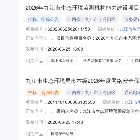
2026年九江市生态环境监测机构能力建设项
招标｜招标公告
江西省｜九江市｜浔阳区
服务采
项目编号：
62026062502011458
招标单位：
九江市生
一、项目信息项目名称：2026年九江市生态环境监测机
正文内容：
2515:41-2026-07-0618:00采
发布时间：
2026-06-25 16:08
生化培养箱核心参数要求:商品类目:其他试验仪器及
相关产品：
地下水采样泵
全自动氮吹定量浓缩仪
手持
九江市生态环境局市本级2026年度网络安全
中标｜合同公告
江西省｜九江市｜浔阳区
通讯电
项目编号：
2611401000006185558
招标单位：
九江市
一、采购人名称：九江市生态环境预警应急管控
正文内容：
目四、采购项目编号：2611401000006185
发布时间：
2026-06-23 17:48
1.00282000282000服务要求或标的基
相关产品：
网络安全运维