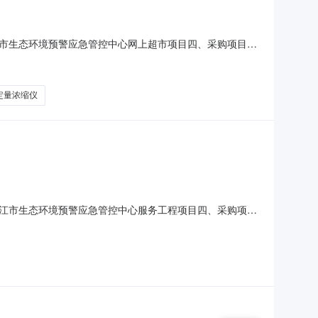
市生态环境预警应急管控中心网上超市项目四、采购项目编
位数量单价(元)总价(元)1连华科技COD智能回流消解仪连华科技
雅马拓IN813C
定量浓缩仪
江市生态环境预警应急管控中心服务工程项目四、采购项目
单价(元)总价(元)1物业安保服务项1.00148000148000服
话：1518061****传真：地址