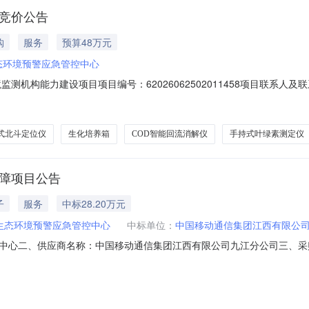
目竞价公告
购
服务
预算48万元
态环境预警应急管控中心
构能力建设项目项目编号：62026062502011458项目联系人及联系方式：
购单位：九江市生态环境预警应急管控中心供应商规模要求：-供应商资质要求：-二
装置;次要参数要求:棚板层数:大于或等于20层，每层间距大于或等于30mm;
式北斗定位仪
生化培养箱
COD智能回流消解仪
手持式叶绿素测定仪
保障项目公告
子
服务
中标28.20万元
生态环境预警应急管控中心
中标单位：
中国移动通信集团江西有限公
中心二、供应商名称：中国移动通信集团江西有限公司九江分公司三、采
558五、合同编号：2026M0327360499000012六、合同内容：序号标
本概况：七、其它事项：无八、联系方式1、采购人名称：九江市生态环境预警应急