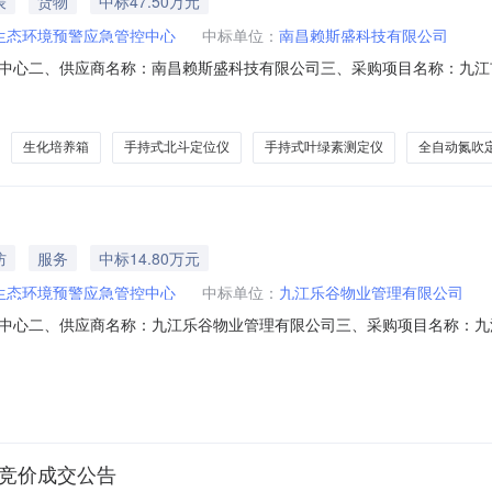
表
货物
中标47.50万元
生态环境预警应急管控中心
中标单位：
南昌赖斯盛科技有限公司
中心二、供应商名称：南昌赖斯盛科技有限公司三、采购项目名称：九江
号：2026M0720360499000008六、合同内容：序号标项名称规格型号单
式叶绿素(蓝绿藻)测定仪无品牌ATo台1.002202002202003雅马拓生化培养箱
生化培养箱
手持式北斗定位仪
手持式叶绿素测定仪
全自动氮吹
防
服务
中标14.80万元
生态环境预警应急管控中心
中标单位：
九江乐谷物业管理有限公司
中心二、供应商名称：九江乐谷物业管理有限公司三、采购项目名称：九
：2026M0716360499000212六、合同内容：序号标项名称规格型号单位数量
系方式1、采购人名称：九江市生态环境预警应急管控中心联系人：赵淼联系电
目竞价成交公告