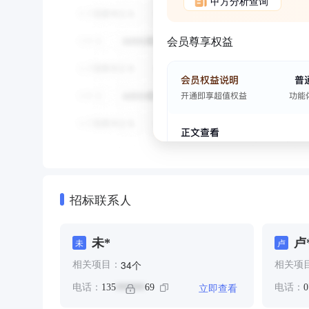
甲方分析查询
会员尊享权益
招标联系人
未*
卢
未
卢
个
34
相关项目：
相关项
立即查看
电话：
135
69
电话：
0
******