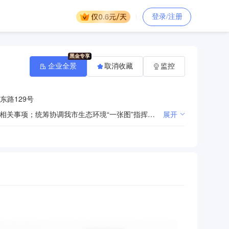
登录/注册
企业全景
取消收藏
监控
东路129号
主要承担落实市县两级监测事权；负责承担应对气候变化的技术支撑，及碳达峰和碳中和，排污权交易等相关事项；统筹协调我市生态环境“一张图”指挥调度体系及环境感知“一张网”监控体系建设；统筹协调全市生态环境系统网络安全体系建设；负责生态环境监测应急管理工作；对全市企事业单位固体废物的收集、贮存、转移、交换、运输、利用、处置等工作进行技术指导；负责对市级审批建设项目的生态环境影响报告书、生态环境影响报告表进行技术评估；完成交办的其他任务。
展开