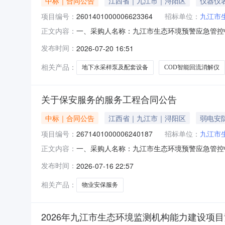
中标｜合同公告
江西省｜九江市｜浔阳区
仪器仪
项目编号：
2601401000006623364
招标单位：
九江市
一、采购人名称：九江市生态环境预警应急管控
正文内容：
号：2601401000006623364五、合同编
发布时间：
2026-07-20 16:51
LHF-510台2.0013900278002安洲源-手持
相关产品：
地下水采样泵及配套设备
COD智能回流消解仪
关于保安服务的服务工程合同公告
中标｜合同公告
江西省｜九江市｜浔阳区
弱电安
项目编号：
2671401000006240187
招标单位：
九江市
一、采购人名称：九江市生态环境预警应急管控
正文内容：
编号：2671401000006240187五、合同编号
发布时间：
2026-07-16 22:57
务要求或标的基本概况：七、其它事项：无八、联
相关产品：
物业安保服务
2026年九江市生态环境监测机构能力建设项