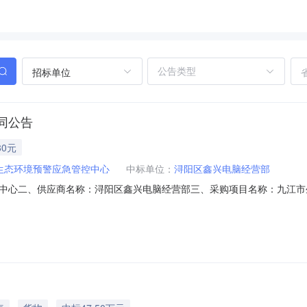
招标单位
同公告
80元
生态环境预警应急管控中心
中标单位：
浔阳区鑫兴电脑经营部
中心二、供应商名称：浔阳区鑫兴电脑经营部三、采购项目名称：九江市
号：2026M0806360499000422六、合同内容：序号标项名称规格型号单
七、其它事项：无八、联系方式1、采购人名称：九江市生态环境预警应急管控中