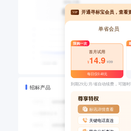
开通寻标宝会员，查看
VIP
单省会员
限购一次
首月试用
14.9
¥39
¥
每日仅0.48元
到期29元/月/省自动续费，可随
招标产品
标讯详情查看
关键电话直连