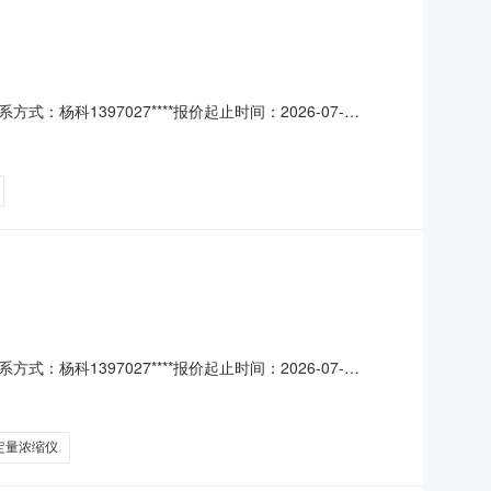
杨科1397027****报价起止时间：2026-07-
、采购需求清单商品名称参数要求购买数量控制金额(元)建议品牌
;参数:设备采用荧光法对水
杨科1397027****报价起止时间：2026-07-
、采购需求清单商品名称参数要求购买数量控制金额(元)建议品牌
mm;参数:（一）仪器用途;参
定量浓缩仪