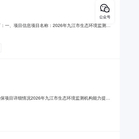
公众号
示如下：一、项目信息项目名称：2026年九江市生态环境监测机
编码：360499项目所在行政区划名称：九江市本级报价起止时
单位地址：江西省九江市九
维保项目详细情况2026年九江市生态环境监测机构能力提升
江市生态环境预警应急管控中心采购项目名称：2026年九江
:2026年九江市生态环境监测机构能力提升及设备维保项目采