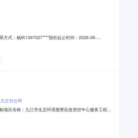
杨科1397027****报价起止时间：2026-06-
、采购需求清单商品名称参数要求购买数量控制金额(元)建议品牌
1台20000.00-手
司九江分公司
购项目名称：九江市生态环境预警应急管控中心服务工程项
项名称规格型号单位数量单价(元)总价(元)1网络安全运维件
管控中心联系人：赵淼联系电话：1518061**