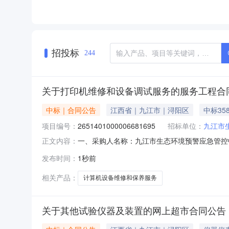
招投标
244
关于打印机维修和设备调试服务的服务工程合
中标｜合同公告
江西省｜九江市｜浔阳区
中标35
项目编号：
2651401000006681695
招标单位：
九江市
一、采购人名称：九江市生态环境预警应急管控
正文内容：
号：2651401000006681695五、合同编
发布时间：
1秒前
1.0035803580服务要求或标的基本概况：
相关产品：
计算机设备维修和保养服务
关于其他试验仪器及装置的网上超市合同公告