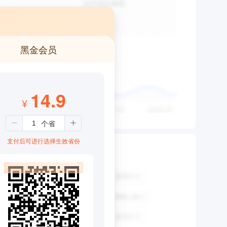
黑金会员
14.9
¥
支付后可进行选择生效省份