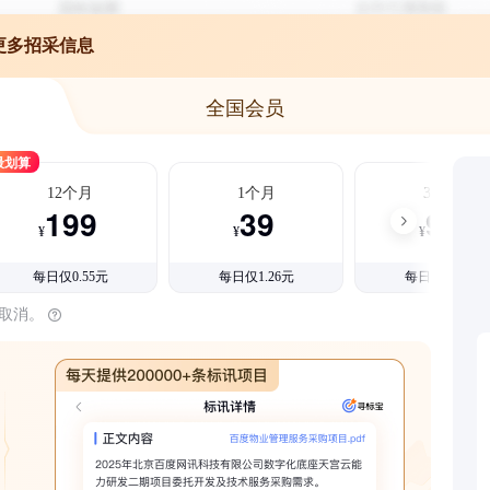
更多招采信息
全国会员
最划算
12个月
1个月
3个月
199
39
99
¥
¥
¥
每日仅0.55元
每日仅1.26元
每日仅1.08元
时取消。