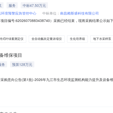
筑
服务
中标47.50万元
态环境预警应急管控中心
中标单位：
南昌赖斯盛科技有限公司
目编号:62026070883438740）采购已经结束，现将采购结果公
8740项目联系人：杨科项目联系电话：1397027****项目所在行政区划
1318:00二、采购单位信息采购单位名称：九江市生态环境预警应急管控中心采购
持式叶绿素测定仪
全自动氮吹定量浓缩仪
生化培养箱
地下水采样泵
设备维保项目
服务
预算128万元
采购意向公告(第1批)-2026年九江市生态环境监测机构能力提升及设备
境预警应急管控中心2026年度政府采购意向公告(第1批)采购单位：九
额：128.000000万元(人民币)采购品目：采购需求概况：采购内容