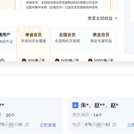
查看全部权益
**
朱*、赵**、赵*
朱
个
个
20
14
目：
相关项目：
立即查看
立
79
01
电话：
079
62
*******
*******