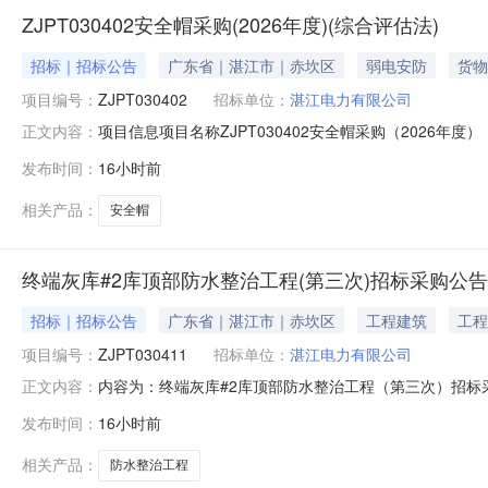
ZJPT030402安全帽采购(2026年度)(综合评估法)
招标｜招标公告
广东省｜湛江市｜赤坎区
弱电安防
货物
项目编号：
ZJPT030402
招标单位：
湛江电力有限公司
项目信息项目名称ZJPT030402安全帽采购（2026
正文内容：
名称ZJPT030402安全帽采购（2026年度）（综合评估法）公
发布时间：
16小时前
询价文件（综合评估法）发布版.docx2026年安全帽采购技术
相关产品：
安全帽
终端灰库#2库顶部防水整治工程(第三次)招标采购公告
招标｜招标公告
广东省｜湛江市｜赤坎区
工程建筑
工程
项目编号：
ZJPT030411
招标单位：
湛江电力有限公司
内容为：终端灰库#2库顶部防水整治工程（第三次）招标采
正文内容：
筹,，招标人为湛江电力有限公司。本项目已具备招标条件，现进
发布时间：
16小时前
2809:00:00获取方式：广东能源商务网四、投标文件的递交
相关产品：
防水整治工程