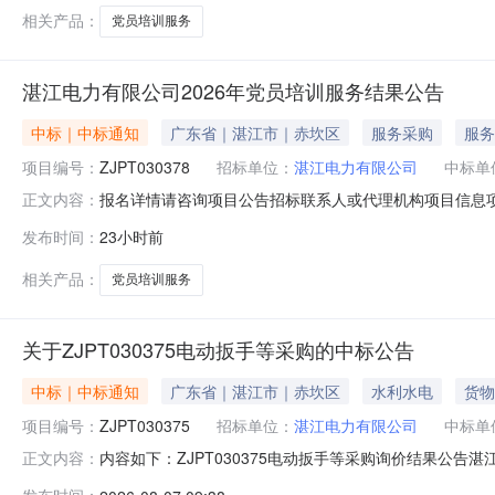
相关产品：
党员培训服务
湛江电力有限公司2026年党员培训服务结果公告
中标｜中标通知
广东省｜湛江市｜赤坎区
服务采购
服务
项目编号：
ZJPT030378
招标单位：
湛江电力有限公司
中标单
报名详情请咨询项目公告招标联系人或代理机构项目信息项目
正文内容：
中标价格(元)791400.00特别事项说明公告内容
发布时间：
23小时前
相关产品：
党员培训服务
关于ZJPT030375电动扳手等采购的中标公告
中标｜中标通知
广东省｜湛江市｜赤坎区
水利水电
货物
项目编号：
ZJPT030375
招标单位：
湛江电力有限公司
中标单
内容如下：ZJPT030375电动扳手等采购询价结果公告湛江
正文内容：
行比价，现将结果公示如下：中标人：广东融博机电设备有限公司