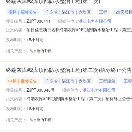
终端灰库#2库顶部防水整治工程(第三次)
招标｜招标公告
广东省｜湛江市｜赤坎区
工程
20天后
项目编号：
ZJPT030411
招标单位：
湛江电力有限公司
项目信息项目名称终端灰库#2库顶部防水整治工程（第三次
正文内容：
库#2库顶部防水整治工程（第三次）公告发布媒体广东能源商务网公
发布时间：
15小时前
手册(2023.9.27印刷).docx终端灰库#2库顶部防
相关产品：
防水整治工程
终端灰库#2库顶部防水整治工程(第二次)招标终止公告
中标｜废标公告
广东省｜湛江市｜赤坎区
工程建筑
工程
项目编号：
ZJPT030346号
招标单位：
湛江电力有限公司
终端灰库#2库顶部防水整治工程（第二次）招标终止公告一、公告
正文内容：
标公告（以下简称原公告），终止原因如下：投标人不够3
发布时间：
16小时前
3165551电子邮箱：
相关产品：
防水整治工程