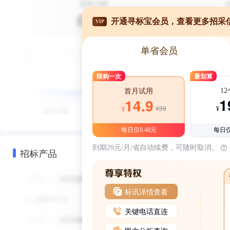
开通寻标宝会员，查看更多招采
VIP
单省会员
限购一次
最划算
1
首月试用
1
14.9
¥39
¥
¥
每日仅0.48元
每日仅
到期29元/月/省自动续费，可随时取消。
招标产品
标讯详情查看
关键电话直连