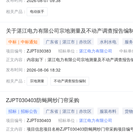
发布时间：
2026-08-07 09:38
门：湛江电力有限公司经营部异议接收部门地址：湛江市赤
相关产品：
电动扳手
关于湛江电力有限公司宗地测量及不动产调查报告编制
中标｜中标通知
广东省｜湛江市｜赤坎区
水利水电
服务
项目编号：
ZJPT030383
招标单位：
湛江电力有限公司
中标单
内容如下：湛江电力有限公司宗地测量及不动产调查报告编制
正文内容：
查报告编制（第二次）”进行了公开询价。相关部门对报价单
发布时间：
2026-08-06 18:32
2026年08月06日-2026年08月09日湛江电力有限公司发布日
相关产品：
宗地测量
不动产调查报告编制
ZJPT030403防蝇网纱门帘采购
招标｜招标公告
广东省｜湛江市｜赤坎区
服装布料
货物
项目编号：
ZJPT030403
招标单位：
湛江电力有限公司
项目信息项目名称ZJPT030403防蝇网纱门帘采购项目编
正文内容：