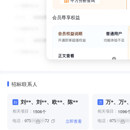
甲方分析查询
会员尊享权益
招标联系人
刘**、刘**、欧**、陈**
万*、万*
刘
万
**、莫**
个
1506
1096
相关项目：
相关项目：
立即查看
电话：
075
72
电话：
075
*******
*******