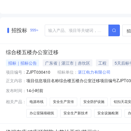
招投标
招
999+
综合楼五楼办公室迁移
招标｜招标公告
广东省｜湛江市｜赤坎区
工程
5天后标
项目编号：
ZJPT030410
招标单位：
湛江电力有限公司
项目信息项目名称综合楼五楼办公室迁移项目编号ZJPT
正文内容：
发布媒体广东能源商务网公告开始时间2026-08-0716:52:5
发布时间：
14小时前
楼办公室迁移.doc附件1：承包商安健环管理(2026.5发
相关产品：
电源布线
安全生产宣传
安全防护设施
铝扣天花
办公室隔墙砌筑
安全生产新技术
安全设施检测