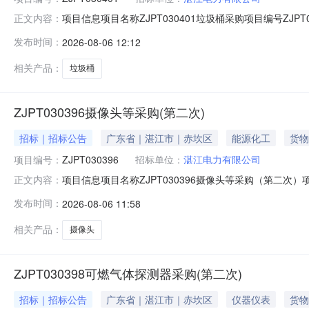
项目信息项目名称ZJPT030401垃圾桶采购项目编号ZJ
正文内容：
公告发布媒体广东能源商务网公告开始时间2026-08-0611:
发布时间：
2026-08-06 12:12
附件：垃圾桶请购明细表7.21.docx附录G绿色采购品目清单.
相关产品：
垃圾桶
ZJPT030396摄像头等采购(第二次)
招标｜招标公告
广东省｜湛江市｜赤坎区
能源化工
货物
项目编号：
ZJPT030396
招标单位：
湛江电力有限公司
项目信息项目名称ZJPT030396摄像头等采购（第二次
正文内容：
ZJPT030396摄像头等采购（第二次）公告发布媒体广东能源商务
发布时间：
2026-08-06 11:58
江电力有限公司《采购管理》对供方履约情况考评条款2026012
相关产品：
摄像头
ZJPT030398可燃气体探测器采购(第二次)
招标｜招标公告
广东省｜湛江市｜赤坎区
仪器仪表
货物