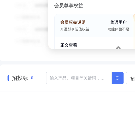
会员尊享权益
招投标
招
0