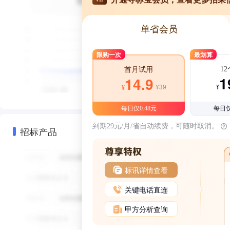
单省会员
限购一次
最划算
1
首月试用
1
14.9
¥39
¥
¥
每日仅0.48元
每日仅
到期29元/月/省自动续费，可随时取消。
招标产品
标讯详情查看
关键电话直连
甲方分析查询