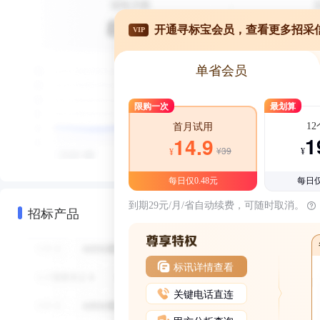
开通寻标宝会员，查看更多招采
VIP
单省会员
限购一次
最划算
1
首月试用
1
14.9
¥39
¥
¥
每日仅0.48元
每日仅
到期29元/月/省自动续费，可随时取消。
招标产品
标讯详情查看
关键电话直连