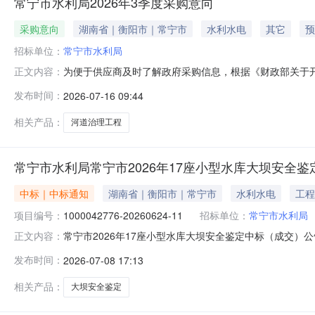
常宁市水利局2026年3季度采购意向
采购意向
湖南省｜衡阳市｜常宁市
水利水电
其它
预
招标单位：
常宁市水利局
为便于供应商及时了解政府采购信息，根据《财政部关于开展
正文内容：
下：序号采购项目名称采购需求概况预算金额（万元）预计
发布时间：
2026-07-16 09:44
防洪墙1131.22M,移动式防洪墙426.21M,新建土堤98
相关产品：
河道治理工程
常宁市水利局常宁市2026年17座小型水库大坝安全
中标｜中标通知
湖南省｜衡阳市｜常宁市
水利水电
工程
项目编号：
1000042776-20260624-11
招标单位：
常宁市水利局
常宁市2026年17座小型水库大坝安全鉴定中标（成交）公
正文内容：
07月07日结束，现将中标（成交）结果公告如下：一、采购
发布时间：
2026-07-08 17:13
代理机构名称：昕程项目管理(衡阳)有限公司采购项目编号：1000
相关产品：
大坝安全鉴定