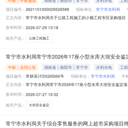
中标｜中标通知
湖南省｜衡阳市｜常宁市
水利水电
工程
项目编号：
2621101000029526588
招标单位：
常宁市水利局
常宁市水利局关于公路工程施工的小额工程专区采购项目（项目
正文内容：
公路工程施工的小额工程专区采购项目项目编号：2621101
发布时间：
2026-07-29 13:18
单位信息采购单位名称：常宁市水利局采购单位地址：湖南省
相关产品：
公路工程施工
常宁市水利局常宁市2026年17座小型水库大坝安全鉴定
中标｜合同公告
湖南省｜衡阳市｜常宁市
水利水电
工程
项目编号：
常财采计[2026]066号
招标单位：
常宁市水利局
中
常宁市水利局常宁市2026年17座小型水库大坝安全鉴定项目
正文内容：
方）供应商（全称）：中亿国际设计集团有限公司（乙方
发布时间：
2026-07-27 19:32
规、规章，双方签订本合同协议书。一、项目信息1、采购项目
2026
相关产品：
大坝安全鉴定
常宁市水利局关于综合零售服务的网上超市采购项目