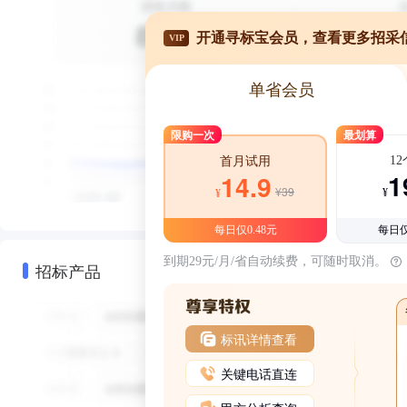
开通寻标宝会员，查看更多招采
VIP
单省会员
限购一次
最划算
1
首月试用
1
14.9
¥39
¥
¥
每日仅0.48元
每日仅
到期29元/月/省自动续费，可随时取消。
招标产品
标讯详情查看
关键电话直连