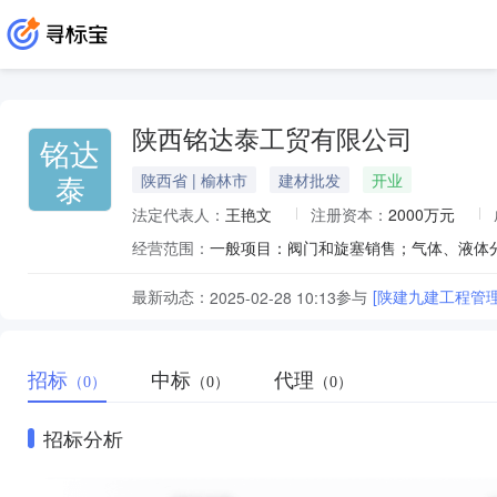
陕西铭达泰工贸有限公司
铭达
泰
陕西省 | 榆林市
建材批发
开业
法定代表人：
王艳文
注册资本：
2000万元
经营范围：
最新动态：
参与
[陕建九建工程管
2025-02-28 10:13
招标
中标
代理
（0）
（0）
（0）
招标分析