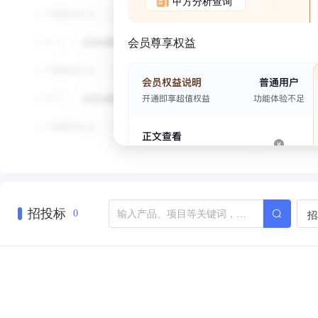
甲方分析查询
会员尊享权益
招投标
招
0