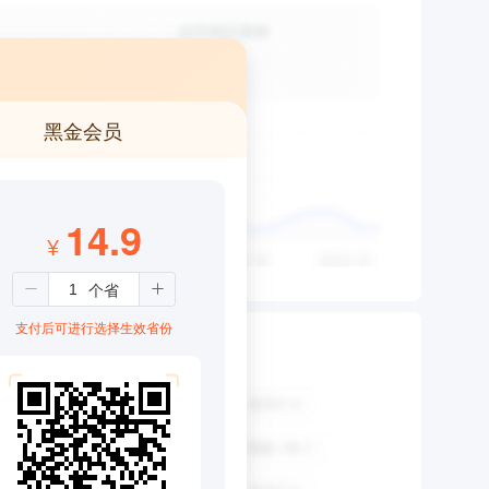
黑金会员
14.9
¥
支付后可进行选择生效省份