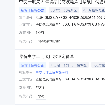
中交一航局天津临港北防波堤风电场项目钢筋
招标｜招标公告
天津市｜滨海新区
6天后投标截止
项目编号：
XJJH-GMGSJYXFGS-NYSCB-20260805-0001
基础信息询价单号：XJJH-GMGSJYXFGS-
正文内容：
询价时间：2026-08-0716:03:11截止时间：
发布时间：
1秒前
1310:00:00询价模式：0补充说明：产品
相关产品：
普通热轧带肋钢筋
华侨中学二期项目水泥询价单
招标｜招标公告
广东省｜揭阳市｜榕城区
5天后
招标单位：
中交天津工贸有限公司
基础信息询价单号：XJJH-GMGSJYXFGS-
正文内容：
08-0716:02:55截止时间：2026-08-12
发布时间：
1秒前
式：0补充说明：产品信息序号产品名称件长（
相关产品：
水泥