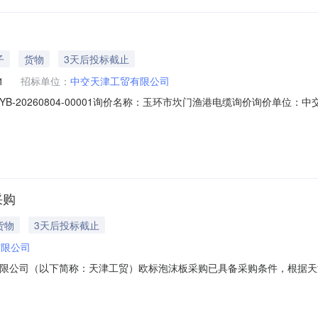
子
货物
3天后投标截止
1
招标单位：
中交天津工贸有限公司
DMYB-20260804-00001询价名称：玉环市坎门渔港电缆询价询价单位
00:00联系人：李浩联系电话：15735503819订单信息询价模式：固定价定价日期
供品牌计量方式数量单位重量重量单位基准价收货地址收货要求收货时间备注
采购
货物
3天后投标截止
有限公司
交天津工贸有限公司（以下简称：天津工贸）欧标泡沫板采购已具备采购条件，
一）采购数量本次采购欧标泡沫板1批，货物规格型号及材料技术参数详
不限于营业执照、授权证书、ISO证书等相关资料文件。2.要求中标厂商