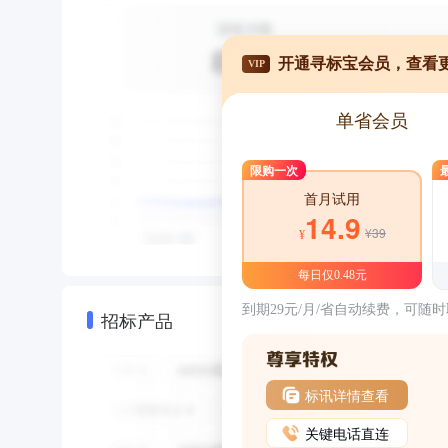
开通寻标宝会员，查看
VIP
单省会员
限购一次
首月试用
14.9
¥39
¥
每日仅0.48元
到期29元/月/省自动续费，可随
招标产品
标讯详情查看
关键电话直连