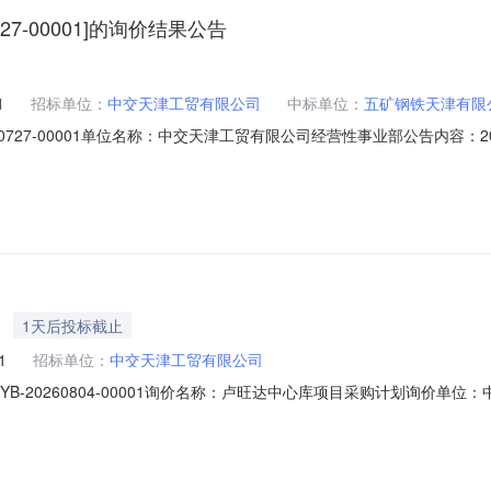
0727-00001]的询价结果公告
1
招标单位：
中交天津工贸有限公司
中标单位：
五矿钢铁天津有限
20260727-00001单位名称：中交天津工贸有限公司经营性事业部公告内容：2
-GMGSJYXFGS-NYSCB-20260727-00001已成交，成交单位
1天后投标截止
1
招标单位：
中交天津工贸有限公司
JMYB-20260804-00001询价名称：卢旺达中心库项目采购计划询价单
00:00联系人：黄健联系电话：13156231042订单信息询价模式：固定价定价日期
供品牌计量方式数量单位重量重量单位基准价收货地址收货要求收货时间