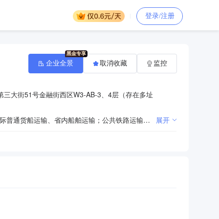
登录/注册
企业全景
取消收藏
监控
三大街51号金融街西区W3-AB-3、4层（存在多址
许可项目：建设工程施工；国际道路货物运输；道路货物运输（不含危险货物）；水路普通货物运输；省际普通货船运输、省内船舶运输；公共铁路运输；公共航空运输；食品销售；道路货物运输（网络货运）。（依法须经批准的项目，经相关部门批准后方可开展经营活动，具体经营项目以相关部门批准文件或许可证件为准）一般项目：货物进出口；进出口代理；技术进出口；对外承包工程；机械设备租赁；装卸搬运；产业用纺织制成品销售；针纺织品销售；服装服饰批发；服装服饰零售；日用品销售；日用杂品销售；劳动保护用品销售；非金属矿及制品销售；金属矿石销售；金属材料销售；电线、电缆经营；高品质特种钢铁材料销售；耐火材料销售；农副产品销售；林业产品销售；建筑材料销售；轻质建筑材料销售；化工产品销售（不含许可类化工产品）；机械设备销售；五金产品批发；五金产品零售；电子元器件与机电组件设备销售；办公用品销售；体育用品及器材零售；体育用品及器材批发；互联网销售（除销售需要许可的商品）；票务代理服务；旅客票务代理；汽车销售；新能源汽车整车销售；水上运输设备销售；运输设备租赁服务；国内货物运输代理；无船承运业务；非居住房地产租赁；航空国际货物运输代理；陆路国际货物运输代理；国际货物运输代理；软件开发；软件销售；第二类医疗器械销售；成品油批发（不含危险化学品）；信息系统集成服务；信息系统运行维护服务；煤炭及制品销售；生产性废旧金属回收；再生资源销售；金属材料制造【分支机构经营】；金属结构制造【分支机构经营】；建筑用石加工【分支机构经营】；石油制品销售（不含危险化学品）；水泥制品销售；砼结构构件销售；厨具卫具及日用杂品批发；电热食品加工设备销售。（除依法须经批准的项目外，凭营业执照依法自主开展经营活动）
展开