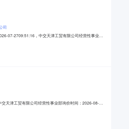
公司
026-07-2709:51:16，中交天津工贸有限公司经营性事业部
五矿钢铁天津有限公司，请尽快与王逸飞：15253166319联
位：中交天津工贸有限公司经营性事业部询价时间：2026-08-
：计划日询价截止时间：2026-08-0800:00:00询价模式：0
备注1热轧