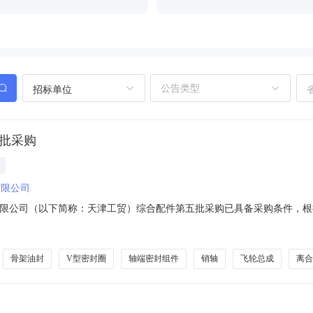
招标单位
五批采购
有限公司
交天津工贸有限公司（以下简称：天津工贸）综合配件第五批采购已具备采购条
求（一）采购数量本次采购综合配件1批，货物规格型号及材料技术参数
，需提供但不限于营业执照、授权证书、ISO证书等相关资料文件。2.要
骨架油封
V型密封圈
轴端密封组件
销轴
飞轮总成
离合