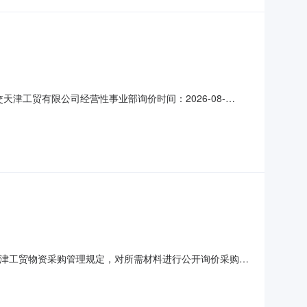
：中交天津工贸有限公司经营性事业部询价时间：2026-08-
：计划日询价截止时间：2026-08-1014:00:00询价模式：0
10.6
根据天津工贸物资采购管理规定，对所需材料进行公开询价采购，
见报价文件，结算数量以实际供应数量为准。（二）报价成
收到中标通知书后30天内送货至集港码头（天津港、青岛