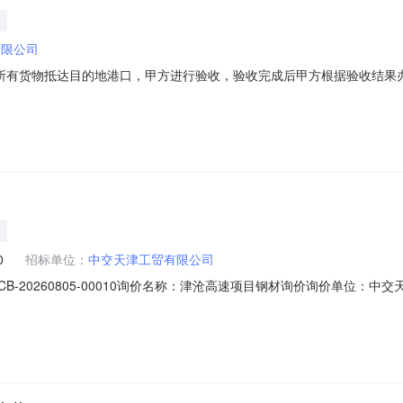
有限公司
付款方式：所有货物抵达目的地港口，甲方进行验收，验收完成后甲方根据验收
付至100%。甲方支付方式包括但不限于现汇、支票、保理、银行承兑汇
用，甲方不承担除合同价款外的其他任何费用；2、供应周期：根据甲方实
0
招标单位：
中交天津工贸有限公司
YSCB-20260805-00010询价名称：津沧高速项目钢材询价询价单位：中
00:00联系人：王逸飞联系电话：15253166319订单信息询价模式：浮动价定价日
（米）可供品牌计量方式数量单位重量重量单位基准价收货地址收货要求