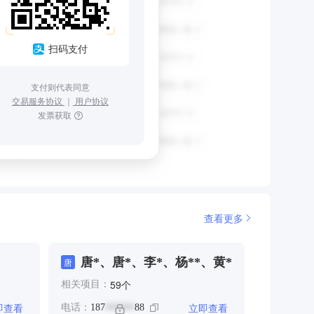
扫码支付
支付则代表同意
交易服务协议
｜
用户协议
发票获取
查看更多
唐*、唐*、李*、杨**、黄*
唐
个
59
相关项目：
即查看
立即查看
电话：
187
88
******