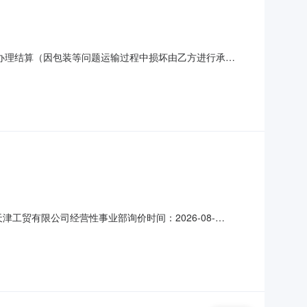
结果办理结算（因包装等问题运输过程中损坏由乙方进行承
票及银行电子金融类产品等方式，乙方不得拒绝，任何支付方
际供应需求。（收到订货函起30天内交货）3、质保期：一
交天津工贸有限公司经营性事业部询价时间：2026-08-
期：发货日询价截止时间：2026-08-1314:00:00询价模式：
收货时间备注1