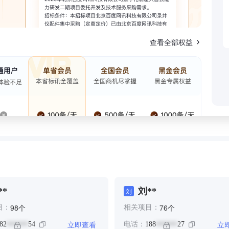
查看全部权益
**
刘**
刘
个
个
98
76
目：
相关项目：
立即查看
立
82
54
电话：
188
27
******
******