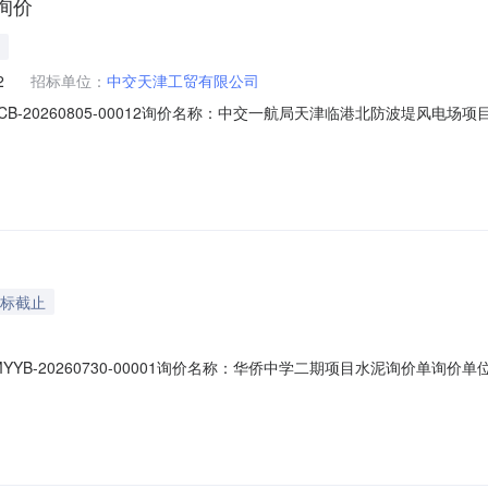
询价
2
招标单位：
中交天津工贸有限公司
NYSCB-20260805-00012询价名称：中交一航局天津临港北防波堤
2026-08-1310:00:00联系人：王逸飞联系电话：15253166319订
信息序号产品名称件长（米）可供品牌计量方式数量单位重量重量单位基准价收
投标截止
GNMYYB-20260730-00001询价名称：华侨中学二期项目水泥询价单
16:00:00联系人：庄仕法联系电话：13647527150订单信息询价模式：浮动价定
米）可供品牌计量方式数量单位重量重量单位基准价收货地址收货要求收