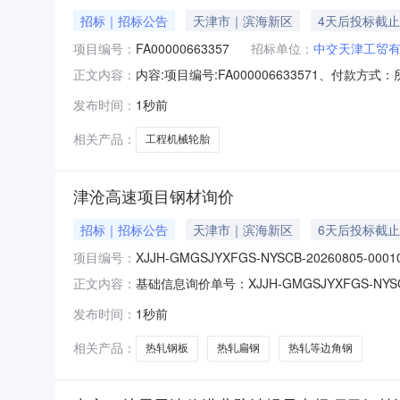
招标｜招标公告
天津市｜滨海新区
4天后投标截止
项目编号：
FA00000663357
招标单位：
中交天津工贸
内容:项目编号:FA000006633571、
正文内容：
担），结算完成后3个月内支付80%，6个月内
发布时间：
1秒前
式均视同现金支付，且由乙方承担贴息等相关费
年期。4、运输方式：汽车运
相关产品：
工程机械轮胎
津沧高速项目钢材询价
招标｜招标公告
天津市｜滨海新区
6天后投标截止
项目编号：
XJJH-GMGSJYXFGS-NYSCB-20260805-0001
基础信息询价单号：XJJH-GMGSJYXFGS-N
正文内容：
0716:03:42截止时间：2026-08-1314:
发布时间：
1秒前
0补充说明：浮动价产品信息序号产品名称件长
相关产品：
热轧钢板
热轧扁钢
热轧等边角钢