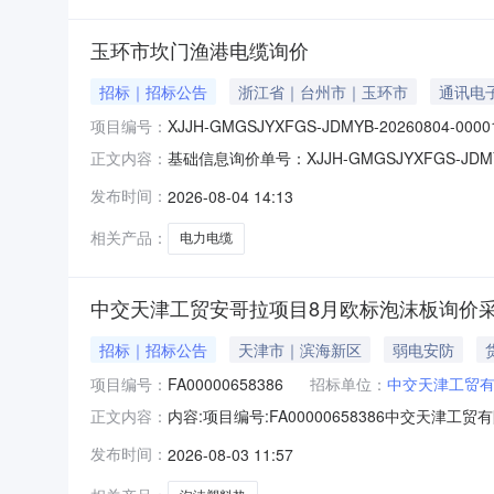
玉环市坎门渔港电缆询价
招标｜招标公告
浙江省｜台州市｜玉环市
通讯电
项目编号：
XJJH-GMGSJYXFGS-JDMYB-20260804-0000
基础信息询价单号：XJJH-GMGSJYXFGS-J
正文内容：
0413:34:03截止时间：2026-08-1014:
发布时间：
2026-08-04 14:13
补充说明：产品信息序号产品名称件长（米）可
相关产品：
电力电缆
中交天津工贸安哥拉项目8月欧标泡沫板询价
招标｜招标公告
天津市｜滨海新区
弱电安防
项目编号：
FA00000658386
招标单位：
中交天津工贸
内容:项目编号:FA00000658386中
正文内容：
具体要求如下：一、采购数量、报价成交要求（
发布时间：
2026-08-03 11:57
交要求1.报价人为生产厂家或贸易商，需提供但
港、上海港甲方指定任一港口