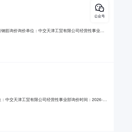
公众号
风电场项目钢筋询价询价单位：中交天津工贸有限公司经营性事业部
单信息询价模式：浮动价定价日期：发货日询价截止时间：2026-08-
货地址收货
询价单位：中交天津工贸有限公司经营性事业部询价时间：2026-
价日期：到货日询价截止时间：2026-08-1216:00:00询价模
货时间备注