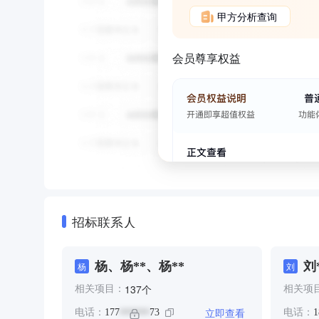
甲方分析查询
会员尊享权益
招标联系人
杨、杨**、杨**
刘
杨
刘
个
137
相关项目：
相关项
立即查看
电话：
177
73
电话：
1
******