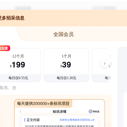
更多招采信息
全国会员
最划算
12个月
1个月
3个月
199
39
99
¥
¥
¥
每日仅0.55元
每日仅1.26元
每日仅1.08元
时取消。