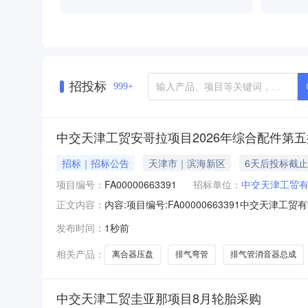
招投标
999+
中交天津工贸安哥拉项目2026年综合配件第
招标｜招标公告
天津市｜滨海新区
6天后投标截止
项目编号：
FA00000663391
招标单位：
中交天津工贸
内容:项目编号:FA00000663391中
正文内容：
购，具体要求如下：一、采购数量、报价成交要
发布时间：
1秒前
成交要求1.报价人为综合配件生产厂家或贸易商
港、青岛港、上海港甲方指
相关产品：
离合器压盘
排气弯管
排气管消音器总成
中交天津工贸圭亚那项目8月轮胎采购