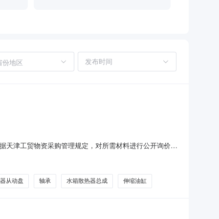
省份地区
件，根据天津工贸物资采购管理规定，对所需材料进行公开询价采
详见报价文件，结算数量以实际供应数量为准。（二）报价
求中标厂商收到中标通知书后30天内送货至集港码头（天津
器从动盘
轴承
水箱散热器总成
伸缩油缸