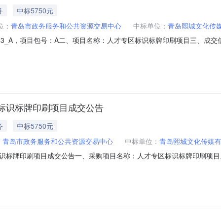
务
中标5750元
位：
青岛市政务服务和公共资源交易中心
中标单位：
青岛熙城文化传
01003563_A，项目包号：A二、项目名称：人才专区标识标牌印刷项目
零一网点成交时间：2026-07-1717:00:00四、主要标的信息：
名称参与方式供应商报价(元)报价时间青岛熙城文化传媒有限公司手动邀请5,75
标识标牌印刷项目成交公告
务
中标5750元
：
青岛市政务服务和公共资源交易中心
中标单位：
青岛熙城文化传媒
印刷项目成交公告一、采购项目名称：人才专区标识标牌印刷项目二、采购项目编
、代理机构：青岛市政务服务和公共资源交易中心五、成交日期：2026-0
青岛熙城文化传媒有限公司1.0000005750.000000元七、采购小组