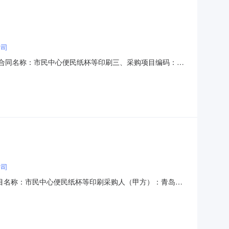
公司
1二、合同名称：市民中心便民纸杯等印刷三、采购项目编码：
服务和公共资源交易中心地址：市南区福州南路27号联系方式：
、合同主要信息主要标的名称规格型号（或服务要求）主
公司
03190项目名称：市民中心便民纸杯等印刷采购人（甲方）：青岛市
青岛市市北区北崂路1022号联系方式：18562510673
1.0主要标的单价：2.