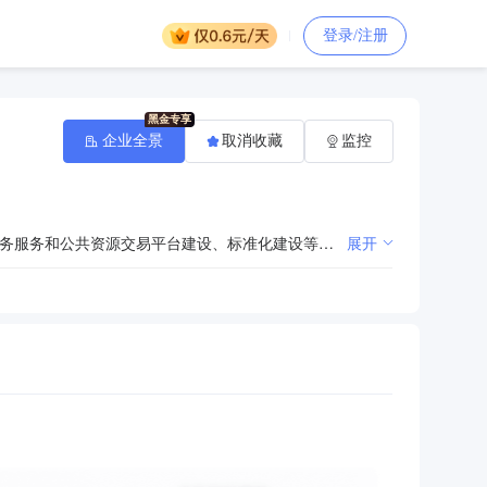
登录/注册
企业全景
取消收藏
监控
为行政审批和公共资源交易项目提供技术支持和服务保障。运工业互联网思维、平台化思维，协助推进政务服务和公共资源交易平台建设、标准化建设等工作，促进政务服务资源要素整合；承担政务服务事项流程优化、服务方式优化的支持保障工作，提升便民服务工作水平；承担青岛市民中心的日常运行保障工作，为政务服务和公共资源交易活动提供场所、设施和综合服务；承担青岛市民中心综合受理窗口的政策咨询、统一收件、审批资料整理传送、帮办代办和统一出证等工作，指导全市政务服务“一窗受理”工作；承担纳入市级平台的公共资源交易项目的现场组织和服务工作；收集、发布和存储各类公共资源交易信息，建立公共资源交易信用档案；受委托或授权实施公共资源交易目录范围内的交易工作；承担政务服务和公共资源交易的其他技术性、事务性工作。
展开