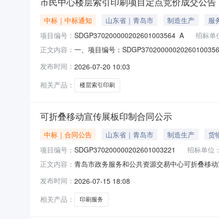
市民中心楼层索引印刷项目定点竞价成交公告
中标｜中标通知
山东省｜青岛市
制造生产
服
项目编号：
SDGP370200000202601003564_A
招标单
一、项目编号：SDGP3702000002026
正文内容：
址：山东省-青岛市-市南区-青岛市市南区闽江路四
发布时间：
2026-07-20 10:03
审，报价有效的供应商为3家，报价情况如下：供应商
相关产品：
楼层索引印刷
可折叠移动宣传展板印制合同公示
中标｜合同公告
山东省｜青岛市
制造生产
货
项目编号：
SDGP370200000202601003221
招标单位
青岛市政务服务和公共资源交易中心可折叠移动宣传
正文内容：
SDGP37020000020260100322
发布时间：
2026-07-15 18:08
66209832供应商（乙方）：青岛新环宇包装
相关产品：
印刷服务