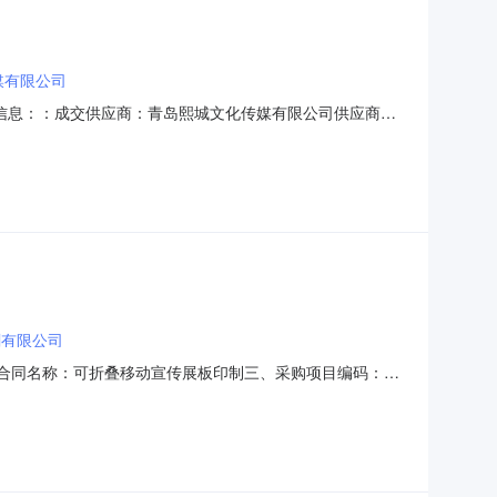
媒有限公司
三、成交信息：：成交供应商：青岛熙城文化传媒有限公司供应商地
：详见附件五、报价情况本次竞价共有3家供应商提交了报价。经评
3.00002026-07-1517
刷有限公司
1二、合同名称：可折叠移动宣传展板印制三、采购项目编码：
服务和公共资源交易中心地址：市南区福州南路27号联系方式：
1六、合同主要信息主要标的名称规格型号（或服务要求）