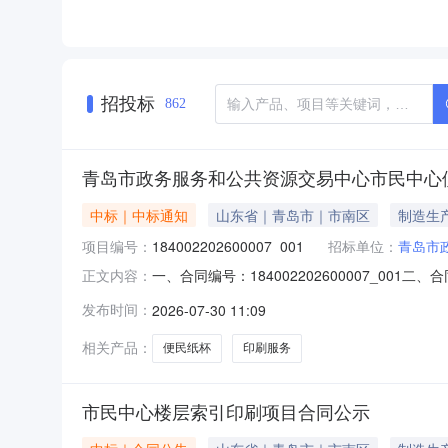
招投标
862
青岛市政务服务和公共资源交易中心市民中心
中标｜中标通知
山东省｜青岛市｜市南区
制造生
项目编号：
184002202600007_001
招标单位：
青岛市
一、合同编号：184002202600007_
正文内容：
SDGP37020000020260100319
发布时间：
2026-07-30 11:09
式：66209832供应商（乙方）：青岛景豪印务
相关产品：
便民纸杯
印刷服务
市民中心楼层索引印刷项目合同公示