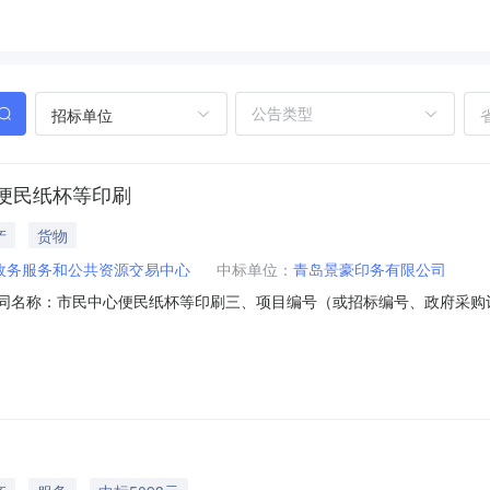
招标单位
便民纸杯等印刷
产
货物
政务服务和公共资源交易中心
中标单位：
青岛景豪印务有限公司
001二、合同名称：市民中心便民纸杯等印刷三、项目编号（或招标编号、政府
0四、项目名称：市民中心便民纸杯等印刷五、合同主体采购人（甲方）：青岛市
有限公司地址：青岛市市北区北崂路1022号联系方式：18562510673