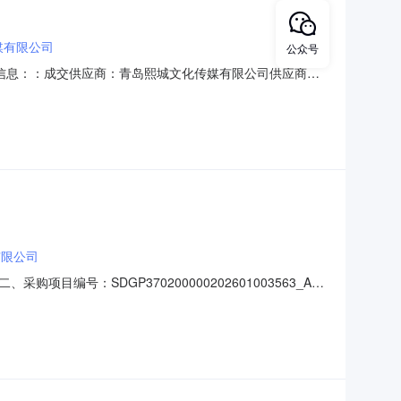
媒有限公司
公众号
三、成交信息：：成交供应商：青岛熙城文化传媒有限公司供应商地
：详见附件五、报价情况本次竞价共有3家供应商提交了报价。经评
0.00002026-07-1517
有限公司
号：SDGP370200000202601003563_A
7-2009:50:33六、成交情况：标包采购内容供应商名称
成员：无八、项目联系人信息：赵东超联系电话