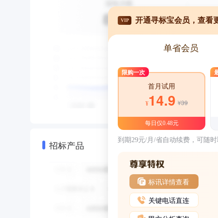
开通寻标宝会员，查看
VIP
单省会员
限购一次
首月试用
14.9
¥39
¥
每日仅0.48元
到期29元/月/省自动续费，可随
招标产品
标讯详情查看
关键电话直连