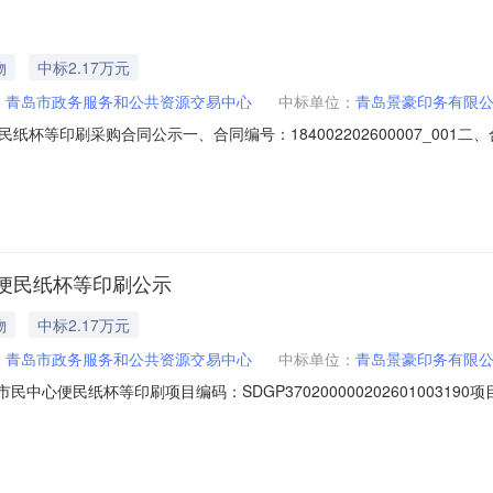
物
中标2.17万元
：
青岛市政务服务和公共资源交易中心
中标单位：
青岛景豪印务有限
杯等印刷采购合同公示一、合同编号：184002202600007_00
0四、采购项目名称：市民中心便民纸杯等印刷五、合同主体采购人：青岛市政务
限公司地址：青岛市市北区北崂路1022号联系方式：18562510673六
便民纸杯等印刷公示
物
中标2.17万元
：
青岛市政务服务和公共资源交易中心
中标单位：
青岛景豪印务有限
名称：市民中心便民纸杯等印刷项目编码：SDGP3702000002026010
7号联系方式：66209832供应商（乙方）：青岛景豪印务有限公司地址：
1748万元主要标的名称：其他印刷服务规格型号：其它印刷服务主要标的数量：