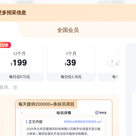
更多招采信息
全国会员
最划算
12个月
1个月
3个月
199
39
99
¥
¥
¥
每日仅0.55元
每日仅1.26元
每日仅1.08元
时取消。