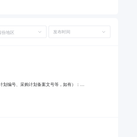
省份地区
采购计划编号、采购计划备案文号等，如有）：
政务服务和公共资源交易中心地址：市南区福州南路27号联系方
六、验收日期：2026年7月21日七、验收组成员（应当邀请服