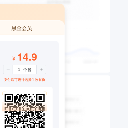
黑金会员
14.9
¥
支付后可进行选择生效省份