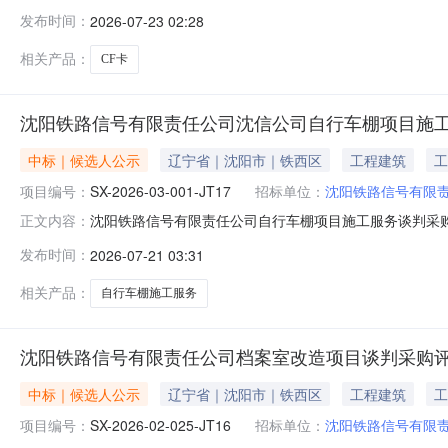
时间从2026年07月23日至2026年07月23日），
发布时间：
2026-07-23 02:28
人会按照竞价公告要求进行定标。供应商或者其他利害关
人名称、
相关产品：
CF卡
沈阳铁路信号有限责任公司沈信公司自行车棚项目施
中标｜候选人公示
辽宁省｜沈阳市｜铁西区
工程建筑
工
项目编号：
SX-2026-03-001-JT17
招标单位：
沈阳铁路信号有限
沈阳铁路信号有限责任公司自行车棚项目施工服务谈判采购评标
正文内容：
工作已经结束，谈判小组经评审推荐了本项目成交候选人。现
发布时间：
2026-07-21 03:31
包自行车棚项目施工服务辽宁大班建筑装饰有限公司101
书面方式实
相关产品：
自行车棚施工服务
沈阳铁路信号有限责任公司档案室改造项目谈判采购
中标｜候选人公示
辽宁省｜沈阳市｜铁西区
工程建筑
工
项目编号：
SX-2026-02-025-JT16
招标单位：
沈阳铁路信号有限