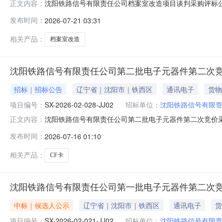
沈阳铁路信号有限责任公司档案室改造项目谈判采购评标公示成
正文内容：
束，谈判小组经评审推荐了本项目成交候选人。现将成交候选
发布时间：
2026-07-21 03:31
造鸿城盛都建工有限公司101包档案室改造辽宁大班建筑
期内以书面
相关产品：
档案室改造
沈阳铁路信号有限责任公司第二批电子元器件第二次
招标｜招标公告
辽宁省｜沈阳市｜铁西区
通讯电子
货物
项目编号：
SX-2026-02-028-JJ02
招标单位：
沈阳铁路信号有限
沈阳铁路信号有限责任公司第二批电子元器件第二次竞价采购公
正文内容：
信号有限责任公司第二批电子元器件第二次竞价采购项目已
发布时间：
2026-07-16 01:10
批电子元器件第二次竞价采购1.2采购人：沈阳铁路信号有
资金。1.5采
相关产品：
CF卡
沈阳铁路信号有限责任公司第一批电子元器件第二次
中标｜候选人公示
辽宁省｜沈阳市｜铁西区
通讯电子
货
项目编号：
SX-2026-02-021-JJ02
招标单位：
沈阳铁路信号有限