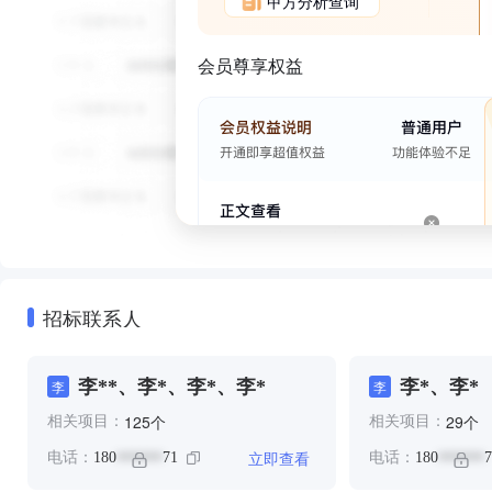
甲方分析查询
会员尊享权益
招标联系人
李**、李*、李*、李*
李*、李*
李
李
个
个
125
29
相关项目：
相关项目：
立即查看
电话：
180
71
电话：
180
7
******
******