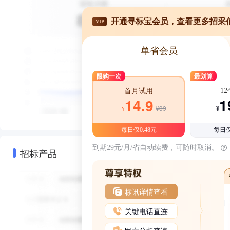
开通寻标宝会员，查看更多招采
VIP
单省会员
限购一次
最划算
1
首月试用
1
14.9
¥39
¥
¥
每日仅0.48元
每日仅
到期29元/月/省自动续费，可随时取消。
招标产品
标讯详情查看
关键电话直连