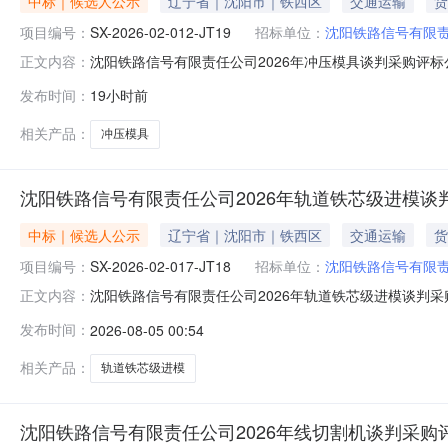
中标｜候选人公示
辽宁省｜沈阳市｜铁西区
交通运输
货
项目编号：
SX-2026-02-012-JT19
招标单位：
沈阳铁路信号有限
沈阳铁路信号有限责任公司2026年冲压模具谈判采购评标公示
正文内容：
束，谈判小组经评审推荐了本项目成交候选人。现将成交候选
发布时间：
19小时前
阳沈信模具有限责任公司101包冲压模具沧州海容精密模
体、明确
相关产品：
冲压模具
沈阳铁路信号有限责任公司2026年轨道铁芯级进模谈
中标｜候选人公示
辽宁省｜沈阳市｜铁西区
交通运输
货
项目编号：
SX-2026-02-017-JT18
招标单位：
沈阳铁路信号有限
沈阳铁路信号有限责任公司2026年轨道铁芯级进模谈判采购评
正文内容：
的评审工作已经结束，谈判小组经评审推荐了本项目成交候选
发布时间：
2026-08-05 00:54
次01包轨道铁芯级进模沧州海容精密模具制造有限公司1
名提出
相关产品：
轨道铁芯级进模
沈阳铁路信号有限责任公司2026年线切割机谈判采购