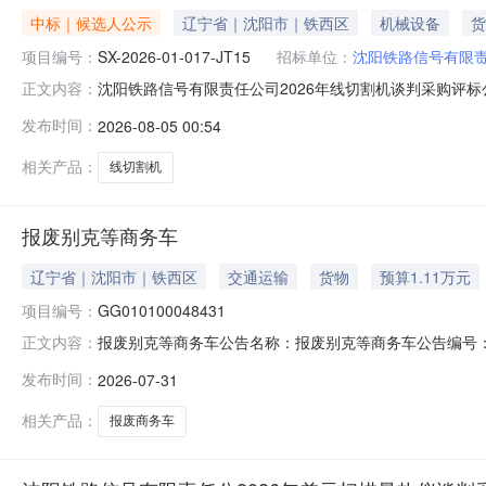
中标｜候选人公示
辽宁省｜沈阳市｜铁西区
机械设备
货
项目编号：
SX-2026-01-017-JT15
招标单位：
沈阳铁路信号有限
沈阳铁路信号有限责任公司2026年线切割机谈判采购评标公示
正文内容：
经结束，谈判小组经评审推荐了本项目成交候选人。现将成交
发布时间：
2026-08-05 00:54
机昆山瑞钧机械科技有限公司101包线切割机江苏冬庆数
体、明确
相关产品：
线切割机
报废别克等商务车
辽宁省｜沈阳市｜铁西区
交通运输
货物
预算1.11万元
项目编号：
GG010100048431
报废别克等商务车公告名称：报废别克等商务车公告编号：GG01
正文内容：
供的现货资源报废别克等商务车遵循公开、公平、公正的
发布时间：
2026-07-31
有意向竞买者交纳竞价保证金报名参与竞价！基本信息基本
别克等商
相关产品：
报废商务车