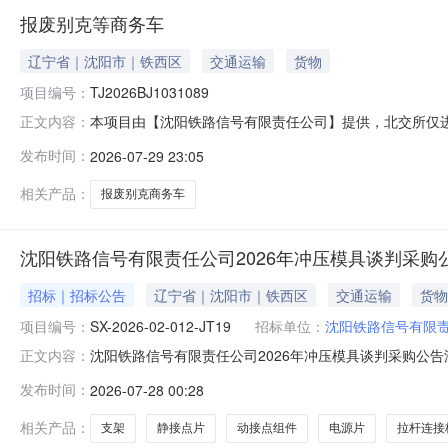
报废别克等商务车
辽宁省｜沈阳市｜铁西区
交通运输
货物
项目编号：
TJ2026BJ1031089
本项目由【沈阳铁路信号有限责任公司】提供，北交所仅
正文内容：
推介[TJ2026BJ1031089]报废别克等商务车参
发布时间：
2026-07-29 23:05
2026年07月30日至2026年08月06日交易机构联系人：王
相关产品：
报废别克商务车
沈阳铁路信号有限责任公司2026年冲压模具谈判采购
招标｜招标公告
辽宁省｜沈阳市｜铁西区
交通运输
货物
项目编号：
SX-2026-02-012-JT19
招标单位：
沈阳铁路信号有限
沈阳铁路信号有限责任公司2026年冲压模具谈判采购公告沈阳
正文内容：
2026年冲压模具谈判采购项目，欢迎符合本项目资格条件
发布时间：
2026-07-28 00:28
全额自筹资金，采购方式为谈判采购，现邀请合格供应商参与
相关产品：
支架
静接点片
动接点组件
电源片
拉杆连接