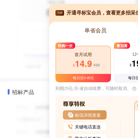
开通寻标宝会员，查看更多招采
VIP
单省会员
限购一次
最划算
1
首月试用
1
14.9
¥39
¥
¥
每日仅0.48元
每日仅
到期29元/月/省自动续费，可随时取消。
招标产品
标讯详情查看
关键电话直连