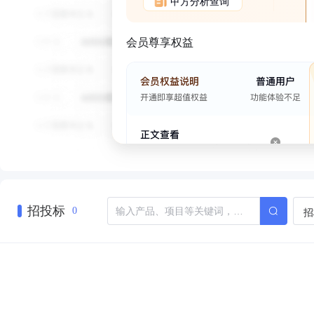
甲方分析查询
会员尊享权益
招投标
招
0