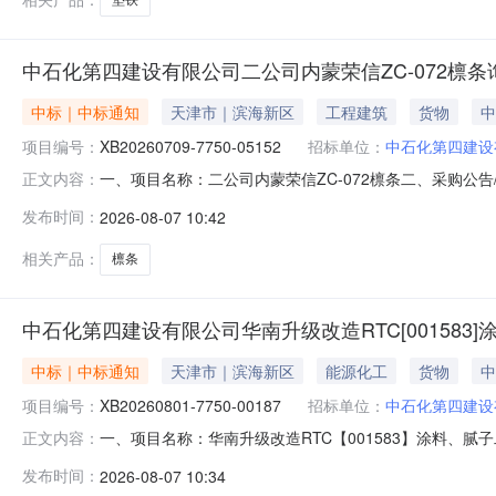
中石化第四建设有限公司二公司内蒙荣信ZC-072檩
中标｜中标通知
天津市｜滨海新区
工程建筑
货物
中
项目编号：
XB20260709-7750-05152
招标单位：
中石化第四建设
一、项目名称：二公司内蒙荣信ZC-072檩条二、采购公告/
正文内容：
限公司预成交供应商287833.698物料1:檩条托板\200×
发布时间：
2026-08-07 10:42
312海南申发钢铁有限公司备选供应商1/12027-03-31四、公示时间
相关产品：
檩条
中石化第四建设有限公司华南升级改造RTC[001583
中标｜中标通知
天津市｜滨海新区
能源化工
货物
中
项目编号：
XB20260801-7750-00187
招标单位：
中石化第四建设
一、项目名称：华南升级改造RTC【001583】涂料、腻子二
正文内容：
涂料股份有限公司预成交供应商395753.0物料1:(水
发布时间：
2026-08-07 10:34
11/112027-07-25物料2:(水性)丙烯酸聚合物水