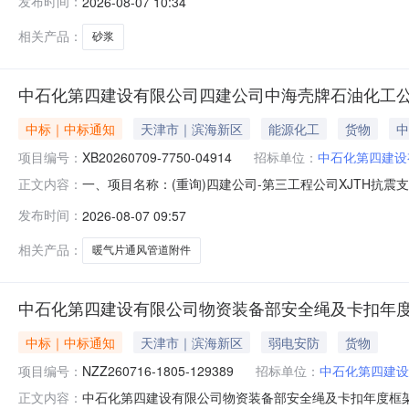
发布时间：
2026-08-07 10:34
9/92027-07-25物料2:预拌砂浆\DSM20序号供
相关产品：
砂浆
中石化第四建设有限公司四建公司中海壳牌石油化工公用
中标｜中标通知
天津市｜滨海新区
能源化工
货物
中
项目编号：
XB20260709-7750-04914
招标单位：
中石化第四建设
一、项目名称：(重询)四建公司-第三工程公司XJTH抗震支架
正文内容：
北立硕新材料科技有限公司预成交供应商35165.6物料1:
发布时间：
2026-08-07 09:57
27/272026-10-022河北展宇机电科技有限公司备选供应商2
相关产品：
暖气片通风管道附件
中石化第四建设有限公司物资装备部安全绳及卡扣年度框
中标｜中标通知
天津市｜滨海新区
弱电安防
货物
项目编号：
NZZ260716-1805-129389
招标单位：
中石化第四建设
中石化第四建设有限公司物资装备部安全绳及卡扣年度框架
正文内容：