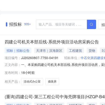
招投标
招
999+
四建公司机关本部后线-系统外项目活动房采购公告
招标｜招标公告
天津市｜滨海新区
工程建筑
货物
3
项目编号：
JJ20260807-7750-04191
招标单位：
中石化第四建设
一、本采购四建公司机关本部后线-系统外项目活动房，
正文内容：
JJ20260807-7750-04191三、采购范围序号编码物资数
发布时间：
18小时前
限公司物装设备项目工厂/本部物资库2190502009148473
相关产品：
活动式办公室
撬装房
(重询)四建公司-第三工程公司中海壳牌项目(HZQP-B4B5