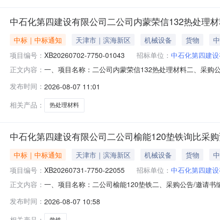
中石化第四建设有限公司二公司内蒙荣信132热处理
中标｜中标通知
天津市｜滨海新区
机械设备
货物
中
项目编号：
XB20260702-7750-01043
招标单位：
中石化第四建设
一、项目名称：二公司内蒙荣信132热处理材料二、采购公告/
正文内容：
易有限公司预成交供应商95993.0物料1:电加热丝\5×10
发布时间：
2026-08-07 11:01
市嘉丰工贸有限公司备选供应商13/132027-03-31物料
相关产品：
热处理材料
中石化第四建设有限公司二公司榆能120垫铁询比采
中标｜中标通知
天津市｜滨海新区
机械设备
货物
中
项目编号：
XB20260731-7750-22055
招标单位：
中石化第四建设
一、项目名称：二公司榆能120垫铁二、采购公告/邀请书编号
正文内容：
责任公司预成交供应商10080.0物料1:平垫铁\70×70×
发布时间：
2026-08-07 10:58
京尧新科贸有限责任公司备选供应商4/42027-05-31物料
相关产品：
垫铁