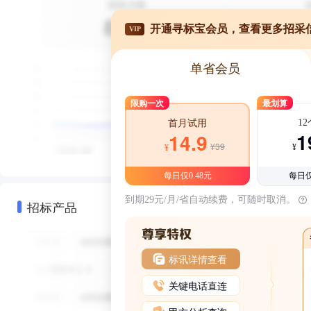
开通寻标宝会员，查看更多招采
VIP
单省会员
限购一次
最划算
1
首月试用
1
14.9
¥39
¥
¥
每日仅0.48元
每日仅
到期29元/月/省自动续费，可随时取消。
招标产品
标讯详情查看
关键电话直连