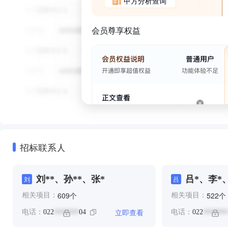
甲方分析查询
会员尊享权益
招标联系人
刘**、孙**、张*
吕*、李*
刘
吕
个
个
609
522
相关项目：
相关项目：
立即查看
电话：
022
04
电话：
022
*******
*******