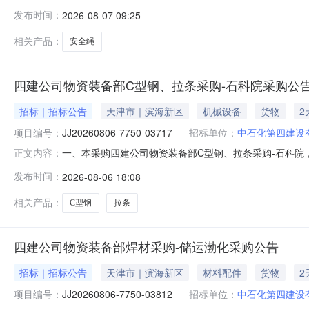
(https://bidding.epec.com)操作，请
发布时间：
2026-08-07 09:25
购安全绳\Φ11-13mm镀锌钢丝绳+聚氯乙烯涂塑二、招标编号
相关产品：
安全绳
四建公司物资装备部C型钢、拉条采购-石科院采购公
招标｜招标公告
天津市｜滨海新区
机械设备
货物
2
项目编号：
JJ20260806-7750-03717
招标单位：
中石化第四建设
一、本采购四建公司物资装备部C型钢、拉条采购-石科
正文内容：
JJ20260806-7750-03717三、采购范围序号编码物资
发布时间：
2026-08-06 18:08
物装设备项目工厂/本部物资库四、供应商资格要求4.1
相关产品：
C型钢
拉条
四建公司物资装备部焊材采购-储运渤化采购公告
招标｜招标公告
天津市｜滨海新区
材料配件
货物
2
项目编号：
JJ20260806-7750-03812
招标单位：
中石化第四建设