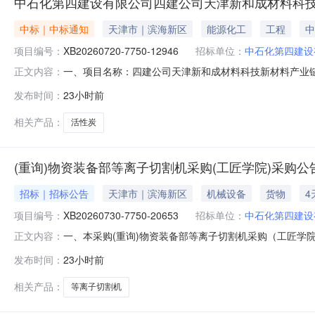
中石化第四建设有限公司四建公司天津新和成材料科技
中标｜中标通知
天津市｜滨海新区
能源化工
工程
中
项目编号：
XB20260720-7750-12946
招标单位：
中石化第四建设
一、项目名称：四建公司天津新和成材料科技新材料产业链项目土
正文内容：
示内容:序号供应商名称候选供应商成交总金额（元）1天津众
发布时间：
23小时前
间1天津众峰环保科技有限公司预成交供应商1/12026-12-
相关产品：
活性炭
(重询)物资装备部等离子切割机采购(工匠学院)采购公
招标｜招标公告
天津市｜滨海新区
机械设备
货物
4
项目编号：
XB20260730-7750-20653
招标单位：
中石化第四建设
一、本采购(重询)物资装备部等离子切割机采购（工匠
正文内容：
XB20260730-7750-20653三、采购范围序号编码物资数量
发布时间：
23小时前
限公司物装设备项目工厂/本部物资库四、供应商资格要求4
相关产品：
等离子切割机