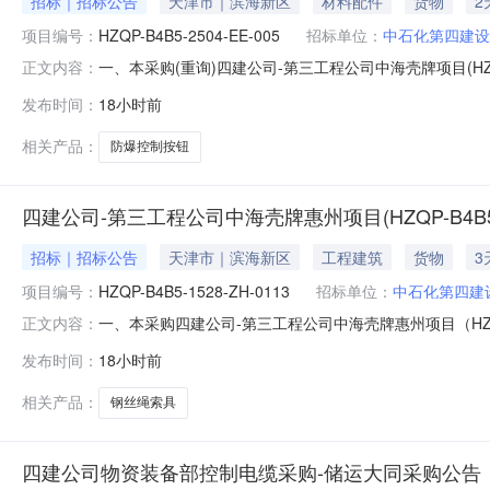
招标｜招标公告
天津市｜滨海新区
材料配件
货物
2
项目编号：
HZQP-B4B5-2504-EE-005
招标单位：
中石化第四建设
一、本采购(重询)四建公司-第三工程公司中海壳牌项目(HZ
正文内容：
比采购活动。二、采购公告编号：XB20260622-7750-17
发布时间：
18小时前
ExdeⅡCGb-IP65-WF26.0PC2026-09-15中
相关产品：
防爆控制按钮
四建公司-第三工程公司中海壳牌惠州项目(HZQP-B4B5-1
招标｜招标公告
天津市｜滨海新区
工程建筑
货物
3
项目编号：
HZQP-B4B5-1528-ZH-0113
招标单位：
中石化第四建
一、本采购四建公司-第三工程公司中海壳牌惠州项目（HZQ
正文内容：
购活动。二、采购公告编号：XB20260806-7750-0331
发布时间：
18小时前
22中石化第四建设有限公司物装设备项目工厂/24111990090
相关产品：
钢丝绳索具
四建公司物资装备部控制电缆采购-储运大同采购公告