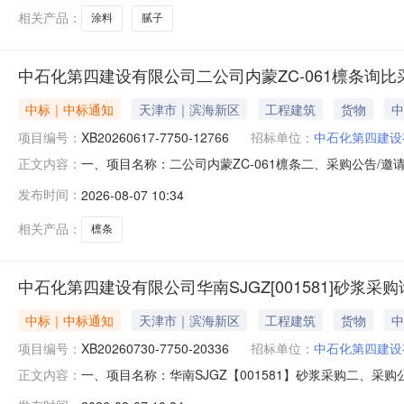
相关产品：
涂料
腻子
中石化第四建设有限公司二公司内蒙ZC-061檩条询
中标｜中标通知
天津市｜滨海新区
工程建筑
货物
中
项目编号：
XB20260617-7750-12766
招标单位：
中石化第四建设
一、项目名称：二公司内蒙ZC-061檩条二、采购公告/邀请
正文内容：
司预成交供应商300380.0物料1:檩条托板\200×150×
发布时间：
2026-08-07 10:34
市嘉丰工贸有限公司备选供应商1/12027-03-31四、公示时间：202
相关产品：
檩条
中石化第四建设有限公司华南SJGZ[001581]砂浆
中标｜中标通知
天津市｜滨海新区
工程建筑
货物
中
项目编号：
XB20260730-7750-20336
招标单位：
中石化第四建设
一、项目名称：华南SJGZ【001581】砂浆采购二、采购公
正文内容：
骏建材商行（个体工商户）预成交供应商316340.0物