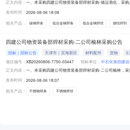
一、本采购四建公司物资装备部焊材采购-储运渤化，采购人
正文内容：
7750-03812三、采购范围序号编码物资数量计量单位交货时间交货地
发布时间：
2026-08-06 18:08
公司物装设备项目工厂/本部物资库24201040094038351低合金
相关产品：
碳钢焊条
低合金钢焊条
低合金钢焊丝
烧结焊剂
四建公司物资装备部焊材采购-二公司榆林采购公告
招标｜招标公告
天津市｜滨海新区
材料配件
货物
2
项目编号：
XB20260806-7750-03447
招标单位：
中石化第四建设
一、本采购四建公司物资装备部焊材采购-二公司榆林，
正文内容：
XB20260806-7750-03447三、采购范围序号编码物资数量计
发布时间：
2026-08-06 18:07
设有限公司物装设备项目工厂/本部物资库24203060092849956
相关产品：
不锈钢焊条
不锈钢焊丝