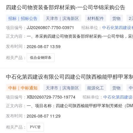
四建公司物资装备部焊材采购-一公司华锦采购公告
招标｜招标公告
天津市｜滨海新区
材料配件
货物
2
项目编号：
JJ20260807-7750-03971
招标单位：
中石化第四建设
一、本采购四建公司物资装备部焊材采购-一公司华锦，
正文内容：
JJ20260807-7750-03971三、采购范围序号编码物资数量计
发布时间：
2026-08-07 13:59
建设有限公司物装设备项目工厂/本部物资库四、供应商资
相关产品：
低合金钢焊条
中石化第四建设有限公司四建公司陕西榆能甲醇甲苯制芳烯烃(D
中标｜中标通知
天津市｜滨海新区
能源化工
货物
中
项目编号：
XB20260729-7750-19774
招标单位：
中石化第四建设
一、项目名称：四建公司陕西榆能甲醇甲苯制芳烯烃（DMTA）26-1
正文内容：
供应商名称候选供应商成交总金额（元）1河间市科达建材有限公
发布时间：
2026-08-07 11:29
时间1河间市科达建材有限公司预成交供应商1/12026-10-31四、公
相关产品：
PVC管