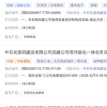
招标｜招标公告
天津市｜滨海新区
通讯电子
货物
3
项目编号：
XB20260807-7750-04285
招标单位：
中石化第四建设
一、本采购四建公司物资装备部控制电缆采购-储运大同
正文内容：
XB20260807-7750-04285三、采购范围序号编码物资数量计
发布时间：
18小时前
限公司物装设备项目工厂/本部物资库23039040091738254控制电缆
相关产品：
控制电缆
中石化第四建设有限公司四建公司塔河炼化一体化常压
中标｜中标通知
黑龙江省｜大兴安岭地区｜塔河县
材料配件
项目编号：
XB20260710-7750-07129
招标单位：
中石化第四建设
一、项目名称:三公司南疆项目001459（2026-XJTH-J
正文内容：
上海乐得防腐保温工程有限公司四、业务联系信息：联系人:李春雨单位
发布时间：
19小时前
2026-08-07请您知晓：如果您公司尚未注册请点击"
相关产品：
铝及铝合金板材