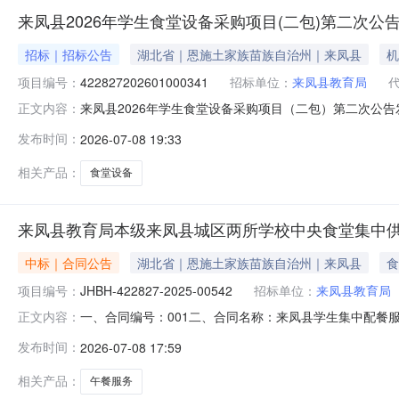
来凤县2026年学生食堂设备采购项目(二包)第二次公
招标｜招标公告
湖北省｜恩施土家族苗族自治州｜来凤县
机
项目编号：
422827202601000341
招标单位：
来凤县教育局
来凤县2026年学生食堂设备采购项目（二包）第二次公告发布日
正文内容：
次数：【项目概况】来凤县2026年学生食堂设备采购项
发布时间：
2026-07-08 19:33
https://czt.hubei.gov.cn/zchj/user
相关产品：
食堂设备
来凤县教育局本级来凤县城区两所学校中央食堂集中供
中标｜合同公告
湖北省｜恩施土家族苗族自治州｜来凤县
食
项目编号：
JHBH-422827-2025-00542
招标单位：
来凤县教育局
一、合同编号：001二、合同名称：来凤县学生集中配餐服务协
正文内容：
五、合同主体1、采购人（甲方）：来凤县教育局本级2、地
发布时间：
2026-07-08 17:59
来凤县翔凤镇桂花树工业园5栋6、联系方式：1397188
相关产品：
午餐服务