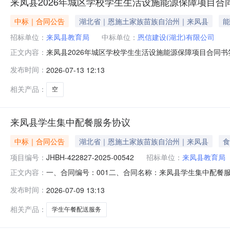
来凤县2026年城区学校学生生活设施能源保障项目合
中标｜合同公告
湖北省｜恩施土家族苗族自治州｜来凤县
能
招标单位：
来凤县教育局
中标单位：
恩信建设(湖北)有限公司
来凤县2026年城区学校学生生活设施能源保障项目合同书签
正文内容：
名称恩信建设（湖北）有限公司合同金额130.884546万元人民
发布时间：
2026-07-13 12:13
相关产品：
空
来凤县学生集中配餐服务协议
中标｜合同公告
湖北省｜恩施土家族苗族自治州｜来凤县
食
项目编号：
JHBH-422827-2025-00542
招标单位：
来凤县教育局
一、合同编号：001二、合同名称：来凤县学生集中配餐服务协
正文内容：
五、合同主体采购人（甲方）：来凤县教育局本级地址：来凤
发布时间：
2026-07-09 13:13
树工业园5栋联系方式：13971883258六、合同主要
相关产品：
学生午餐配送服务