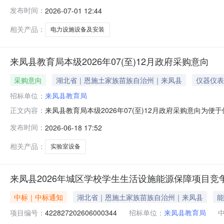
生生活设施能源保障项目五、合同主体1、采购人（甲方）：
发布时间：
2026-07-01 12:44
地址：恩施市金子坝街道办事处耿家坪社区金桂大道61号花果
相关产品：
电力设施设备及安装
来凤县教育局本级2026年07(至)12月政府采购意向
采购意向
湖北省｜恩施土家族苗族自治州｜来凤县
仪器仪表
招标单位：
来凤县教育局
来凤县教育局本级2026年07(至)12月政府采购意向
正文内容：
定，现将来凤县教育局本级2026年07(至)12月政府
发布时间：
2026-06-18 17:52
改善与能力提升实验室设备采购项目拟对来凤县义务教育学
政府采购工作的初
相关产品：
实验室设备
来凤县2026年城区学校学生生活设施能源保障项目竞
中标｜中标通知
湖北省｜恩施土家族苗族自治州｜来凤县
能
项目编号：
422827202606000344
招标单位：
来凤县教育局