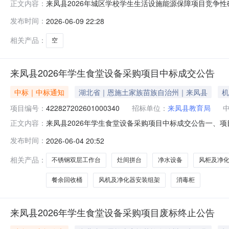
来凤县2026年城区学校学生生活设施能源保障项目竞争性磋商结果
正文内容：
区学校学生生活设施能源保障项目四、中标（成交）信息
发布时间：
2026-06-09 22:28
桂大道61号花果山小区252栋2层（自主申报）中标（成交）金
相关产品：
空
来凤县2026年学生食堂设备采购项目中标成交公告
中标｜中标通知
湖北省｜恩施土家族苗族自治州｜来凤县
机
项目编号：
422827202601000340
招标单位：
来凤县教育局
来凤县2026年学生食堂设备采购项目中标成交公告一、项目编号4
正文内容：
四、中标（成交）信息供应商名称：湖北兴江节能环保科技有限
发布时间：
2026-06-04 20:52
货物类名称：漏勺品牌（如有）：屹翔规格型号：详见附件。
相关产品：
不锈钢双层工作台
灶间拼台
净水设备
风柜及净
餐余回收桶
风机及净化器安装组架
消毒柜
来凤县2026年学生食堂设备采购项目废标终止公告