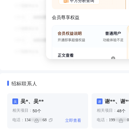
甲方分析查询
会员尊享权益
招标联系人
吴*、吴**
谢**、谢*
吴
谢
个
个
50
48
相关项目：
相关项目：
立即查看
电话：
134
68
电话：
199
0
******
******