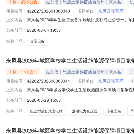
中标｜废标公告
湖北省｜恩施土家族苗族自治州｜来凤县
机
项目编号：
422827202601000340
招标单位：
来凤县教育局
来凤县2026年学生食堂设备采购项目废标终止公告一、项目基
正文内容：
止的原因来凤县2026年学生食堂设备采购项目（二包）
发布时间：
2026-06-04 19:57
采购人信息名称：来凤县教育局本级地址：来凤县教育局联系
式：0
相关产品：
食堂设备
来凤县2026年城区学校学生生活设施能源保障项目竞
中标｜中标通知
湖北省｜恩施土家族苗族自治州｜来凤县
工
项目编号：
422827202606000344
招标单位：
来凤县教育局
来凤县2026年城区学校学生生活设施能源保障项目竞争性磋商
正文内容：
｜项目监管地：来凤县|阅读次数：【项目概况】来凤县2
发布时间：
2026-05-29 15:07
https://czt.hubei.gov.cn/zchj/user）
相关产品：
组合型成套式变电站
油浸电力变压器
专变安装
来凤县2026年城区学校学生生活设施能源保障项目竞