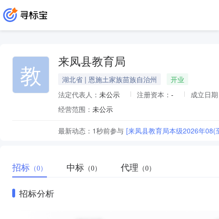
来凤县教育局
教
湖北省 | 恩施土家族苗族自治州
开业
法定代表人：
未公示
注册资本：
-
成立日期
经营范围：
未公示
最新动态：
1秒前
参与
[来凤县教育局本级2026年08(
招标
中标
代理
（0）
（0）
（0）
招标分析