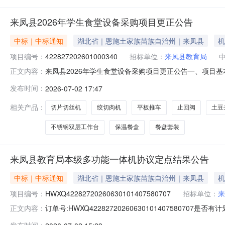
来凤县2026年学生食堂设备采购项目更正公告
中标｜中标通知
湖北省｜恩施土家族苗族自治州｜来凤县
机
项目编号：
422827202601000340
招标单位：
来凤县教育局
来凤县2026年学生食堂设备采购项目更正公告一、项目基本情
正文内容：
目3、首次公告日期：2026-04-284、本项目（是/
发布时间：
2026-07-02 17:47
间，收到相关投标人对中标人的质疑。经采购人及评标委
有限公司
相关产品：
切片切丝机
绞切肉机
平板推车
止回阀
土豆
不锈钢双层工作台
保温餐盒
餐盘套装
来凤县教育局本级多功能一体机协议定点结果公告
中标｜中标通知
湖北省｜恩施土家族苗族自治州｜来凤县
机
项目编号：
HWXQ42282720260630101407580707
招标单位：
来
订单号:HWXQ4228272026063010140758070
正文内容：
县3A电脑有限责任公司成交日期:2026-07-0215:1