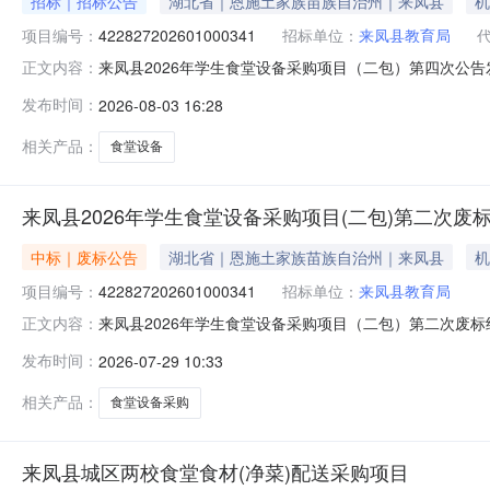
招标｜招标公告
湖北省｜恩施土家族苗族自治州｜来凤县
机
项目编号：
422827202601000341
招标单位：
来凤县教育局
来凤县2026年学生食堂设备采购项目（二包）第四次公告发布日
正文内容：
次数：【项目概况】来凤县2026年学生食堂设备采购项
发布时间：
2026-08-03 16:28
https://czt.hubei.gov.cn/zchj/user
相关产品：
食堂设备
来凤县2026年学生食堂设备采购项目(二包)第二次废
中标｜废标公告
湖北省｜恩施土家族苗族自治州｜来凤县
机
项目编号：
422827202601000341
招标单位：
来凤县教育局
来凤县2026年学生食堂设备采购项目（二包）第二次废标终
正文内容：
情况1、采购项目编号：422827202601000341
发布时间：
2026-07-29 10:33
目（二包）第二次:投标人不足三家，本项目废标。三、
凤
相关产品：
食堂设备采购
来凤县城区两校食堂食材(净菜)配送采购项目