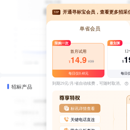
开通寻标宝会员，查看更多招采
VIP
单省会员
限购一次
最划算
1
首月试用
1
14.9
¥39
¥
¥
每日仅0.48元
每日仅
到期29元/月/省自动续费，可随时取消。
招标产品
标讯详情查看
关键电话直连