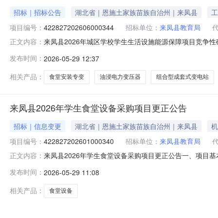
招标｜招标公告
湖北省｜恩施土家族苗族自治州｜来凤县
工
项目编号：
422827202606000344
招标单位：
来凤县教育局
来凤县2026年城区学校学生生活设施能源保障项目竞争
正文内容：
电子交易数据汇聚平台（网址：https://czt.hubei.g
发布时间：
2026-05-29 12:37
基本情况1、项目编号：4228272026060003442、采购
相关产品：
食堂安装专变
油浸电力变压器
组合型成套式变电站
来凤县2026年学生食堂设备采购项目更正公告
招标｜信息变更
湖北省｜恩施土家族苗族自治州｜来凤县
机
项目编号：
422827202601000340
招标单位：
来凤县教育局
来凤县2026年学生食堂设备采购项目更正公告一、项目基本情
正文内容：
目3、首次公告日期：2026-04-284、本项目（是/
发布时间：
2026-05-29 11:08
及标准评分标准检测报告12点，现有国家标准不存在“GB19249-
相关产品：
食堂设备