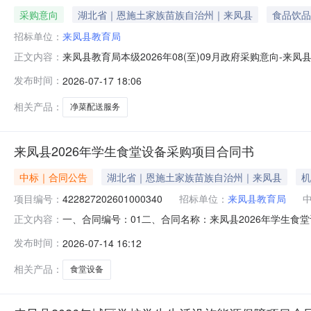
采购意向
湖北省｜恩施土家族苗族自治州｜来凤县
食品饮品
招标单位：
来凤县教育局
来凤县教育局本级2026年08(至)09月政府采购意向
正文内容：
凤县教育局本级2026年08(至)09月政府采购意向采购单
发布时间：
2026-07-17 18:06
采购品目：采购需求概况：拟对来凤县城区两校（来凤县实验
间：2
相关产品：
净菜配送服务
来凤县2026年学生食堂设备采购项目合同书
中标｜合同公告
湖北省｜恩施土家族苗族自治州｜来凤县
机
项目编号：
422827202601000340
招标单位：
来凤县教育局
一、合同编号：01二、合同名称：来凤县2026年学生食堂设
正文内容：
主体采购人（甲方）：来凤县教育局本级地址：来凤县翔凤镇
发布时间：
2026-07-14 16:12
系方式：15335850299六、合同主要信息主要标的名
相关产品：
食堂设备