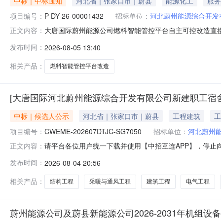
中标｜中标通知
河北省｜张家口市｜蔚县
能源化工
服务
项目编号：
P-DY-26-00001432
招标单位：
河北蔚州能源综合开发
大唐国际蔚州能源公司燃料智能管控平台自主可控改造直接采
正文内容：
可控改造直接采购三、组织形式：委托采购四、采购执行
发布时间：
2026-08-05 13:40
期：2026-08-05八、采购执行人联系方式：1991
项目备注1燃料智
相关产品：
燃料智能管控平台改造
[大唐国际河北蔚州能源综合开发有限公司新建职工宿
中标｜候选人公示
河北省｜张家口市｜蔚县
工程建筑
工
项目编号：
CWEME-202607DTJC-SG7050
招标单位：
河北蔚州
请平台各位用户统一下载并使用【中招互连APP】，停止
正文内容：
概况招标方式公开招标资格审查资格后审项目区域河北省
发布时间：
2026-08-04 20:56
水工程、外线工程，内容如下：2.6.1建筑工程包括：
等。2.6.2结构工程包括：施工图
相关产品：
结构工程
采暖与通风工程
建筑工程
电气工程
蔚州能源公司及蔚县新能源公司2026-2031年机组设