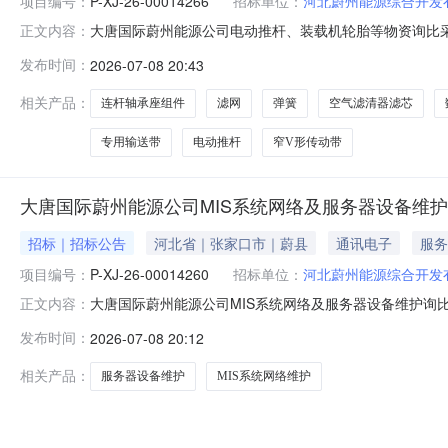
项目编号：
P-XJ-26-00014266
招标单位：
河北蔚州能源综合开发
大唐国际蔚州能源公司电动推杆、装载机轮胎等物资询比采购公
正文内容：
胎等物资询比采购三、发布时间：2026-07-0820:27四
发布时间：
2026-07-08 20:43
开发有限公司八、采购代理机构：中国大唐集团有限公司物资
相关产品：
连杆轴承座组件
滤网
弹簧
空气滤清器滤芯
专用输送带
电动推杆
窄V形传动带
大唐国际蔚州能源公司MIS系统网络及服务器设备维
招标｜招标公告
河北省｜张家口市｜蔚县
通讯电子
服务
项目编号：
P-XJ-26-00014260
招标单位：
河北蔚州能源综合开发
大唐国际蔚州能源公司MIS系统网络及服务器设备维护询比采
正文内容：
器设备维护询比采购三、发布时间：2026-07-0819:23
发布时间：
2026-07-08 20:12
合开发有限公司八、采购代理机构：中国大唐集团有限公司物
相关产品：
服务器设备维护
MIS系统网络维护