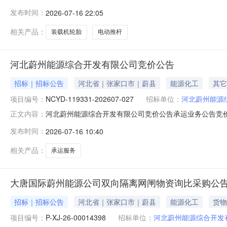
物资询比采购三、组织形式：委托采购四、采购代理机构：中国
发布时间：
2026-07-16 22:05
2026-07-16八、采购人及联系方式：河北蔚州能源
区青
相关产品：
装载机轮胎
电动推杆
河北蔚州能源综合开发有限公司竞价公告
招标｜招标公告
河北省｜张家口市｜蔚县
能源化工
其它
项目编号：
NCYD-119331-202607-027
招标单位：
河北蔚州能源
河北蔚州能源综合开发有限公司竞价公告承运业务公告竞价单编号
正文内容：
责任公司-单侯矿到河北省,张家口市,蔚县经济开发区景元
发布时间：
2026-07-16 10:40
种：人民币4.承/倒运数量：5,0005.发货地：河北省,
相关产品：
承运服务
大唐国际蔚州能源公司双向隔离网闸物资询比采购公
招标｜招标公告
河北省｜张家口市｜蔚县
能源化工
货物
项目编号：
P-XJ-26-00014398
招标单位：
河北蔚州能源综合开发