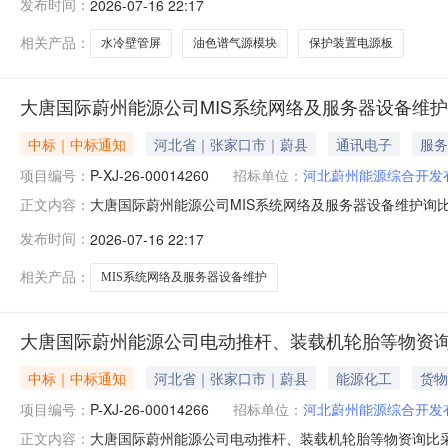
发布时间：
2026-07-16 22:17
止日期：2026-07-1317:00:00七、结果公告日
备有限
相关产品：
水冷壁管屏
油色谱气源模块
保护装置电源板
大唐国际蔚州能源公司MIS系统网络及服务器设备维
中标｜中标通知
河北省｜张家口市｜蔚县
通讯电子
服务
项目编号：
P-XJ-26-00014260
招标单位：
河北蔚州能源综合开发
大唐国际蔚州能源公司MIS系统网络及服务器设备维护询比采
正文内容：
备维护询比采购三、组织形式：委托采购四、采购代理机构：中
发布时间：
2026-07-16 22:17
期：2026-07-16八、采购人及联系方式：河北蔚州
相关产品：
MIS系统网络及服务器设备维护
大唐国际蔚州能源公司电动推杆、装载机轮胎等物资
中标｜中标通知
河北省｜张家口市｜蔚县
能源化工
货物
项目编号：
P-XJ-26-00014266
招标单位：
河北蔚州能源综合开发
大唐国际蔚州能源公司电动推杆、装载机轮胎等物资询比采购采
正文内容：