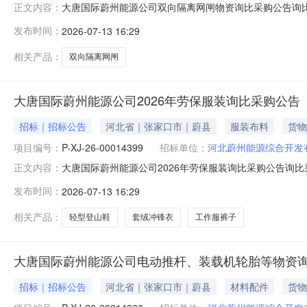
大唐国际蔚州能源公司双向隔离网闸物资询比采购公告询比采购
正文内容：
发布时间：2026-07-1316:03四、报价截止时间：20
发布时间：
2026-07-13 16:29
代理机构：中国大唐集团有限公司物资分公司九、采购执行人
相关产品：
双向隔离网闸
大唐国际蔚州能源公司2026年劳保服装询比采购公告
招标｜招标公告
河北省｜张家口市｜蔚县
服装布料
货物
项目编号：
P-XJ-26-00014399
招标单位：
河北蔚州能源综合开发
大唐国际蔚州能源公司2026年劳保服装询比采购公告询比采购
正文内容：
时间：2026-07-1315:56四、报价截止时间：2026
发布时间：
2026-07-13 16:29
机构：中国大唐集团有限公司物资分公司九、采购执行人：李
相关产品：
轻型登山鞋
套绒冲锋衣
工作服裤子
大唐国际蔚州能源公司电动推杆、装载机轮胎等物资
招标｜招标公告
河北省｜张家口市｜蔚县
材料配件
货物