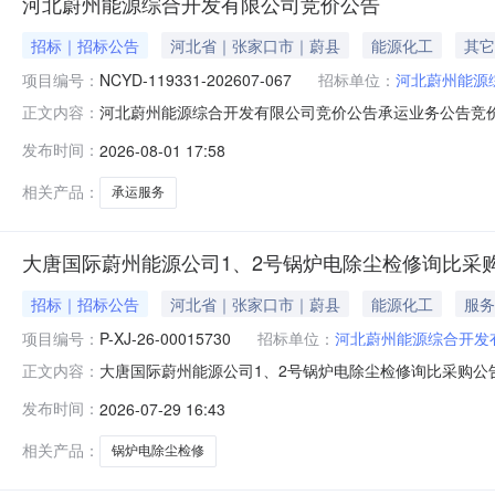
河北蔚州能源综合开发有限公司竞价公告
招标｜招标公告
河北省｜张家口市｜蔚县
能源化工
其它
项目编号：
NCYD-119331-202607-067
招标单位：
河北蔚州能源
河北蔚州能源综合开发有限公司竞价公告承运业务公告竞价单编号
正文内容：
任公司红树梁煤矿到河北省,张家口市,蔚县经济开发区景元
发布时间：
2026-08-01 17:58
币种：人民币4.承/倒运数量：30,0005.发货地：内蒙
相关产品：
承运服务
大唐国际蔚州能源公司1、2号锅炉电除尘检修询比采
招标｜招标公告
河北省｜张家口市｜蔚县
能源化工
服务
项目编号：
P-XJ-26-00015730
招标单位：
河北蔚州能源综合开发
大唐国际蔚州能源公司1、2号锅炉电除尘检修询比采购公告询
正文内容：
采购三、发布时间：2026-07-2916:14四、报价截止时
发布时间：
2026-07-29 16:43
八、采购代理机构：中国大唐集团有限公司物资分公司九、采
相关产品：
锅炉电除尘检修