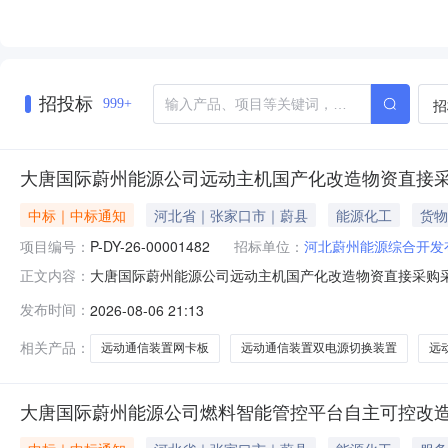
招投标
招
999+
大唐国际蔚州能源公司远动主机国产化改造物资直接
中标｜中标通知
河北省｜张家口市｜蔚县
能源化工
货物
项目编号：
P-DY-26-00001482
招标单位：
河北蔚州能源综合开发
大唐国际蔚州能源公司远动主机国产化改造物资直接采购采购
正文内容：
采购三、组织形式：委托采购四、采购执行单位：河北蔚州能
发布时间：
2026-08-06 21:13
八、采购执行人联系方式：0311-89278186具体
通信装置后
相关产品：
远动通信装置网卡板
远动通信装置双电源切换装置
远
大唐国际蔚州能源公司燃料智能管控平台自主可控改