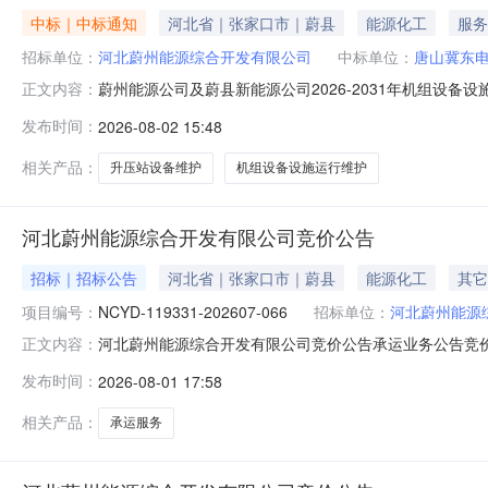
中标｜中标通知
河北省｜张家口市｜蔚县
能源化工
服务
招标单位：
河北蔚州能源综合开发有限公司
中标单位：
唐山冀东
蔚州能源公司及蔚县新能源公司2026-2031年机组设备设
正文内容：
蔚县新能源公司2026-2031年机组设备设施运行维护
发布时间：
2026-08-02 15:48
炉为超超临界参数前后墙对冲燃烧、固态排渣、π型直流炉
轴、
相关产品：
升压站设备维护
机组设备设施运行维护
河北蔚州能源综合开发有限公司竞价公告
招标｜招标公告
河北省｜张家口市｜蔚县
能源化工
其它
项目编号：
NCYD-119331-202607-066
招标单位：
河北蔚州能源
河北蔚州能源综合开发有限公司竞价公告承运业务公告竞价单编号
正文内容：
责任公司-单侯矿到河北省,张家口市,蔚县经济开发区景元
发布时间：
2026-08-01 17:58
种：人民币4.承/倒运数量：8,0005.发货地：河北省,
相关产品：
承运服务