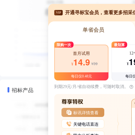
开通寻标宝会员，查看更多招采
VIP
单省会员
限购一次
最划算
1
首月试用
1
14.9
¥39
¥
¥
每日仅0.48元
每日仅
到期29元/月/省自动续费，可随时取消。
招标产品
标讯详情查看
关键电话直连