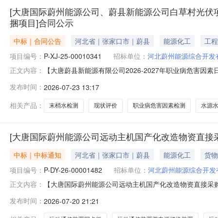
[大唐国际蔚州能源公司、蔚县新能源公司白草村光伏项目
捆项目]合同公示
中标｜合同公告
河北省｜张家口市｜蔚县
能源化工
工程
项目编号：
P-XJ-25-00010341
招标单位：
河北蔚州能源综合开发
【大唐蔚县新能源有限公司2026-2027年职业病危害因素
正文内容：
称：大唐蔚县新能源有限公司2026-2027年职业病危害因
发布时间：
2026-07-23 13:17
蔚州能源公司、蔚县新能源公司白草村光伏项目、西合营光
相关产品：
末梢水检测
现状评价
职业病危害因素检测
水源
[大唐国际蔚州能源公司远动主机国产化改造物资直接采
中标｜中标通知
河北省｜张家口市｜蔚县
能源化工
货物
项目编号：
P-DY-26-00001482
招标单位：
河北蔚州能源综合开发
【大唐国际蔚州能源公司远动主机国产化改造物资直接采购】公示
正文内容：
购单位：河北蔚州能源综合开发有限公司五、采购代理单
发布时间：
2026-07-20 21:21
采购物资、施工或服务的说明：河北蔚州能源综合开发有
D200系列设备，2