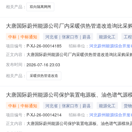
9.49
相关产品：
双向隔离网闸
大唐国际蔚州能源公司厂内采暖供热管道改造询比采
中标｜中标通知
河北省｜张家口市｜蔚县
能源化工
工程
项目编号：
P-XJ-26-00014185
招标单位：
河北蔚州能源综合开发
大唐国际蔚州能源公司厂内采暖供热管道改造询比采购采购结果
正文内容：
三、组织形式：委托采购四、采购代理机构：中国大唐集团有限公
发布时间：
2026-07-16 23:03
八、采购人及联系方式：河北蔚州能源综合开发有限公司
额：42
相关产品：
采暖供热管道改造
大唐国际蔚州能源公司保护装置电源板、油色谱气源
中标｜中标通知
河北省｜张家口市｜蔚县
能源化工
货物
项目编号：
P-XJ-26-00014214
招标单位：
河北蔚州能源综合开发
大唐国际蔚州能源公司保护装置电源板、油色谱气源模块及水冷
正文内容：
保护装置电源板、油色谱气源模块及水冷壁管屏等物资询