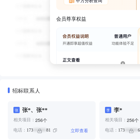
甲方分析查询
会员尊享权益
招标联系人
张*、张**
李*
张
李
个
个
256
256
相关项目：
相关项目：
立即查看
电话：
173
81
电话：
173
6
******
******