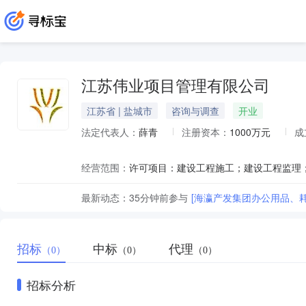
江苏伟业项目管理有限公司
江苏省 | 盐城市
咨询与调查
开业
法定代表人：
薛青
注册资本：
1000万元
成
经营范围：
最新动态：
35分钟前
参与
[海瀛产发集团办公用品、
招标
中标
代理
（0）
（0）
（0）
招标分析