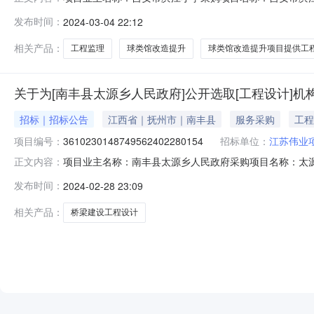
项目规模：投资额（￥562324.42元）服务类型：工
发布时间：
2024-03-04 22:12
日）签订合同时间：4（个工作日）合同备案时间：5（
司,中晟全过程工
相关产品：
工程监理
球类馆改造提升
球类馆改造提升项目提供工
关于为[南丰县太源乡人民政府]公开选取[工程设计]机
招标｜招标公告
江西省｜抚州市｜南丰县
服务采购
工程
项目编号：
3610230148749562402280154
招标单位：
江苏伟业
项目业主名称：南丰县太源乡人民政府采购项目名称：太
正文内容：
3610230148749562402280154项目规模：
发布时间：
2024-02-28 23:09
谈时间：3（个工作日）签订合同时间：15（个工作日）
鸿亿博集团有限公司,中潮博
相关产品：
桥梁建设工程设计