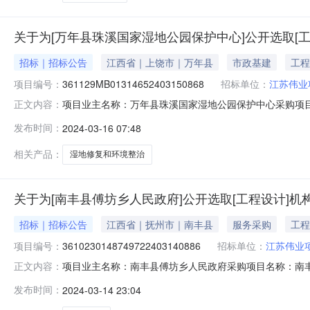
关于为[万年县珠溪国家湿地公园保护中心]公开选取[
招标｜招标公告
江西省｜上饶市｜万年县
市政基建
工程
项目编号：
361129MB01314652403150868
招标单位：
江苏伟业
项目业主名称：万年县珠溪国家湿地公园保护中心采购项目
正文内容：
是否投资审批项目：否投资审批项目编码：无采购项目编码：361
发布时间：
2024-03-16 07:48
90金额说明：按相关标准计取服务内容：招标代理选取洽
选+竞价直
相关产品：
湿地修复和环境整治
关于为[南丰县傅坊乡人民政府]公开选取[工程设计]机
招标｜招标公告
江西省｜抚州市｜南丰县
服务采购
工程
项目编号：
3610230148749722403140886
招标单位：
江苏伟业
项目业主名称：南丰县傅坊乡人民政府采购项目名称：南
正文内容：
3610230148749722403140886项目规模：
发布时间：
2024-03-14 23:04
间：3（个工作日）签订合同时间：15（个工作日）合同
中鸿亿博集团有限公司,