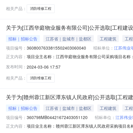
管理有限公司
相关产品：
消防维修工程
关于为[江西华庭物业服务有限公司]公开选取[工程建
招标｜招标公告
江苏省｜盐城市｜盐都区
工程建筑
工程
项目编号：
3608007633815502403060040
招标单位：
江苏伟业
项目业主名称：江西华庭物业服务有限公司采购项目名称：翰林府
正文内容：
目规模：资产总额（￥200000.0元）服务类型：工程
发布时间：
2024-03-06 17:57
1（个工作日）合同备案时间：3（个工作日）资质要求：
限公司截止
相关产品：
消防维修工程
关于为[赣州蓉江新区潭东镇人民政府]公开选取[工程
招标｜招标公告
江苏省｜盐城市｜盐都区
工程建筑
工程
项目编号：
360798MB04421672403051120
招标单位：
江苏伟业
项目业主名称：赣州蓉江新区潭东镇人民政府采购项目名称
正文内容：
码：360798MB04421672403051120项目规