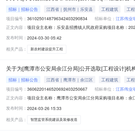
招标｜招标公告
江西省｜抚州市｜乐安县
工程建筑
工程
项目编号：
3610250148796342403290834
招标单位：
江苏伟业
项目业主名称：乐安县招携镇人民政府采购项目名称：2023年
正文内容：
项目编码：3610250148796342403290834项
发布时间：
2024-03-30 05:42
民政府投资建设项目管理办法执行服务内容：结算评审，送审
相关产品：
新农村建设提升工程
关于为[鹰潭市公安局余江分局]公开选取[工程设计]机
招标｜招标公告
江西省｜鹰潭市｜余江区
工程建筑
工程
项目编号：
3606220146520692403250667
招标单位：
江苏伟业
项目业主名称：鹰潭市公安局余江分局采购项目名称：余
正文内容：
3606220146520692403250667项目规模：
发布时间：
2024-03-26 15:33
率最高的机构。服务内容：余江区看守所智慧监管系统建
工程造价的3%以内。洽谈时间
相关产品：
智慧监管系统建设及装修改造