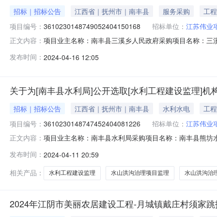
招标｜招标公告
江西省｜抚州市｜南丰县
服务采购
工程
项目编号：
3610230148749052404150168
招标单位：
江苏伟业
项目业主名称：南丰县三溪乡人民政府采购项目名称：三
正文内容：
3610230148749052404150168项目规模：
发布时间：
2024-04-16 12:05
项目工程设计洽谈时间：3（个工作日）签订合同时间：1
企业：江苏伟业项目管理有限公司,
关于为[南丰县水利局]公开选取[水利工程建设监理]机
招标｜招标公告
江西省｜抚州市｜南丰县
水利水电
工程
项目编号：
3610230148747452404081226
招标单位：
江苏伟业
项目业主名称：南丰县水利局采购项目名称：南丰县熊坊水山洪沟
正文内容：
模：投资额（￥9119494.65元）服务类型：水利工程建
发布时间：
2024-04-11 20:59
50%收取服务内容：对南丰县熊坊水山洪沟治理项目委托
相关产品：
水利工程建设监理
水山洪沟治理项目监理
水山洪沟治
2024年江阴市美丽农居建设工程-月城镇戴庄村须家