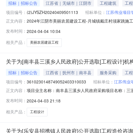
招标｜招标公告
江苏省｜无锡市｜江阴市
工程建筑
工程
项目编号：
(2)JYSZH20240409501113
招标单位：
江苏伟业项目
2024年江阴市美丽农居建设工程-月城镇戴庄村须家跳施
正文内容：
镇戴庄村股份经济合作社，建设资金来自集体资金（资金来
发布时间：
2024-04-04 10:04
（标段）的施工进行公开招标，特邀请有兴趣的潜在投标人参加
道加铺沥青路
相关产品：
美丽农居建设工程
关于为[南丰县三溪乡人民政府]公开选取[工程设计]机
招标｜招标公告
江西省｜抚州市｜南丰县
服务采购
工程
项目编号：
3610230148749052403310033
招标单位：
江苏伟业
项目业主名称：南丰县三溪乡人民政府采购项目名称：三
正文内容：
3610230148749052403310033项目规模：
发布时间：
2024-04-03 21:18
项目工程设计洽谈时间：3（个工作日）签订合同时间：1
式：邀请直选+竞价直购企业：江苏伟
相关产品：
工程设计
关于为[乐安县招携镇人民政府]公开选取[工程造价咨询