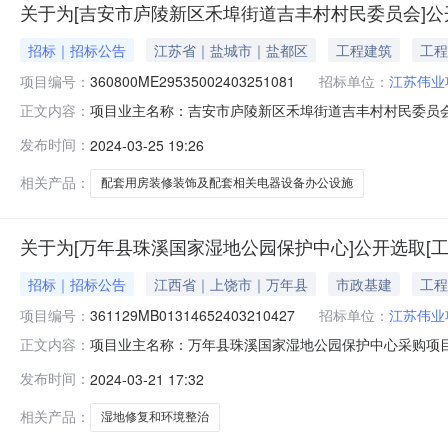
关于为[吉安市庐陵新区禾埠街道吉丰村村民委员会]公
招标｜招标公告
江苏省｜盐城市｜盐都区
工程建筑
工程
项目编号：
360800ME29535002403251081
招标单位：
江苏伟业
项目业主名称：吉安市庐陵新区禾埠街道吉丰村村民委员
正文内容：
批项目编码：2310-360898-04-01-654188采购项目
发布时间：
2024-03-25 19:26
明：按省政府相关文件执行服务内容：结算评审洽谈时间：
相关产品：
配套用房装修装饰及配套相关电器设备办公设施
关于为[万年县珠溪国家湿地公园保护中心]公开选取[
招标｜招标公告
江西省｜上饶市｜万年县
市政基建
工程
项目编号：
361129MB01314652403210427
招标单位：
江苏伟业
项目业主名称：万年县珠溪国家湿地公园保护中心采购项目
正文内容：
投资审批项目：否投资审批项目编码：无采购项目编码：36112
发布时间：
2024-03-21 17:32
额说明：按相关标准执行服务内容：招标代理选取洽谈时间
价直购企
相关产品：
湿地修复和环境整治