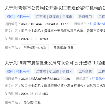
关于为[贵溪市公安局]公开选取[工程造价咨询]机构的
招标｜招标公告
江西省｜鹰潭市｜贵溪市
政府部门
工程
项目编号：
3606810146490892403191177
招标单位：
江苏伟业
项目业主名称：贵溪市公安局采购项目名称：贵溪市公安
正文内容：
3606810146490892403191177项目规模：
发布时间：
2024-03-20 12:59
刑事侦查中心改造项目预算编制付服务洽谈时间：3（个工
业：江苏伟业项目管理有限公司,融
相关产品：
刑事侦查中心改造
预算编制付服务
关于为[鹰潭市腾信置业发展有限公司]公开选取[工程
招标｜招标公告
江苏省｜盐城市｜盐都区
工程建筑
工程
项目编号：
360698MA38YAHP52403190280
招标单位：
江苏伟
项目业主名称：鹰潭市腾信置业发展有限公司采购项目名
正文内容：
360698MA38YAHP52403190280项目规模：
发布时间：
2024-03-19 21:53
间：3（个工作日）签订合同时间：15（个工作日）合同
限公司,中建鼎正项目管理有限公司截
相关产品：
亮化提升工程