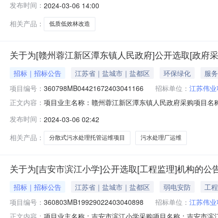
发布时间：
2024-03-06 14:00
[2002]1980号文件计算服务内容：赣州蓉江新区潭东
相关产品：
低质低效林改造
关于为[赣州蓉江新区潭东镇人民政府]公开选取[政府
招标｜招标公告
江苏省｜盐城市｜盐都区
环保绿化
服务
项目编号：
360798MB04421672403041166
招标单位：
江苏伟业
项目业主名称：赣州蓉江新区潭东镇人民政府采购项目名
正文内容：
360798MB04421672403041166项目规模：投
发布时间：
2024-03-06 02:42
坑污水处理厂运维洽谈时间：3（个工作日）签订合同时间
理有限公司,江西正
相关产品：
分散式污水处理托管运维项目
污水处理厂运维
关于为[吉安市滨江小学]公开选取[工程监理]机构的公
招标｜招标公告
江苏省｜盐城市｜盐都区
弱电安防
工程
项目编号：
360803MB19929022403040898
招标单位：
江苏伟业
项目业主名称：吉安市滨江小学采购项目名称：吉安市滨江小学
正文内容：