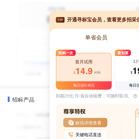
开通寻标宝会员，查看更多招采
VIP
单省会员
限购一次
最划算
1
首月试用
1
14.9
¥39
¥
¥
每日仅0.48元
每日仅
到期29元/月/省自动续费，可随时取消。
招标产品
标讯详情查看
关键电话直连