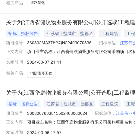
相关产品：
道路硬化
关于为[江西省健汶物业服务有限公司]公开选取[工程
招标｜招标公告
江苏省｜盐城市｜盐都区
工程建筑
工程
项目编号：
360802MA37PGQN22403070836
招标单位：
江苏伟
项目业主名称：江西省健汶物业服务有限公司采购项目名
正文内容：
360802MA37PGQN22403070836项目规模：
发布时间：
2024-03-07 21:41
容：工程招标代理、项目咨询洽谈时间：3（个工作日）签
业项目管理有限公司,湖南福达万
相关产品：
消防维修工程
关于为[江西华庭物业服务有限公司]公开选取[工程监理
招标｜招标公告
江苏省｜盐城市｜盐都区
工程建筑
工程
项目编号：
3608007633815502403060024
招标单位：
江苏伟业
项目业主名称：江西华庭物业服务有限公司采购项目名称：翰林府
正文内容：
目规模：资产总额（￥200000.0元）服务类型：工程
发布时间：
2024-03-06 17:57
日）合同备案时间：3（个工作日）资质要求：消防维修工