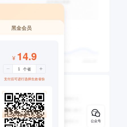
黑金会员
14.9
¥
支付后可进行选择生效省份
公众号