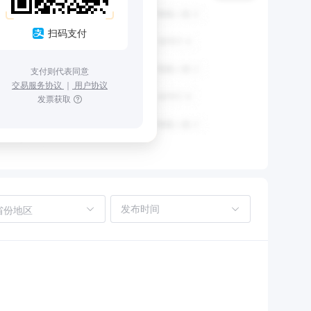
扫码支付
支付则代表同意
交易服务协议
｜
用户协议
发票获取
省份地区