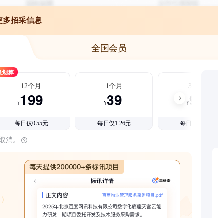
更多招采信息
全国会员
最划算
12个月
1个月
3个月
199
39
99
¥
¥
¥
每日仅0.55元
每日仅1.26元
每日仅1.08元
时取消。