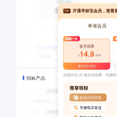
开通寻标宝会员，查看
VIP
单省会员
限购一次
首月试用
14.9
¥39
¥
每日仅0.48元
到期29元/月/省自动续费，可随
招标产品
标讯详情查看
关键电话直连