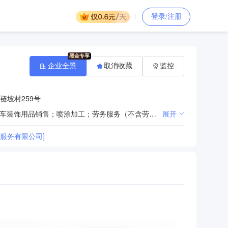
登录/注册
企业全景
取消收藏
监控
裢坡村259号
一般项目：汽车销售；新能源汽车整车销售；机动车修理和维护；汽车零配件零售；汽车零配件批发；汽车装饰用品销售；喷涂加工；劳务服务（不含劳务派遣）；汽车拖车、求援、清障服务；机动车鉴定评估；非居住房地产租赁；机械电气设备销售；日用品销售；办公用品销售；化工产品销售（不含许可类化工产品）；建筑材料销售；喷枪及类似器具制造；专业保洁、清洗、消毒服务；环境应急技术装备制造；涂料销售（不含危险化学品）；专用化学产品制造（不含危险化学品）；单用途商业预付卡代理销售；信息技术咨询服务；企业管理咨询；信息咨询服务（不含许可类信息咨询服务）。（除依法须经批准的项目外，凭营业执照依法自主开展经营活动）许可项目：保险代理业务。（依法须经批准的项目，经相关部门批准后方可开展经营活动，具体经营项目以相关部门批准文件或许可证件为准）（不得从事国家和本市产业政策禁止和限制类项目的经营活动。）
展开
服务有限公司]