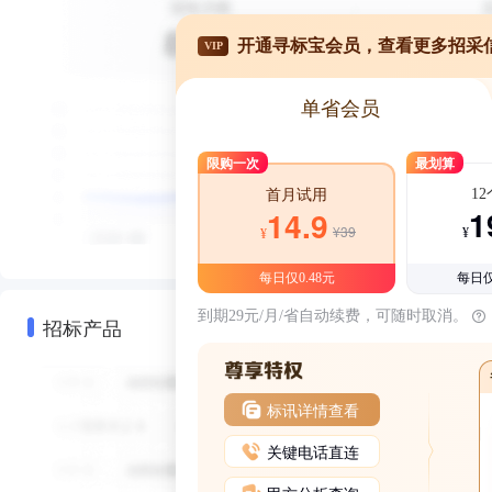
开通寻标宝会员，查看更多招采
VIP
单省会员
限购一次
最划算
1
首月试用
1
14.9
¥39
¥
¥
每日仅0.48元
每日仅
到期29元/月/省自动续费，可随时取消。
招标产品
标讯详情查看
关键电话直连