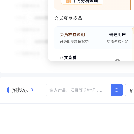
甲方分析查询
会员尊享权益
招投标
招
0