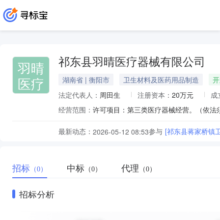
祁东县羽晴医疗器械有限公司
羽晴
医疗
湖南省 | 衡阳市
卫生材料及医药用品制造
开
法定代表人：
周田生
注册资本：
20万元
成
经营范围：
最新动态：
参与
[祁东县蒋家桥镇
2026-05-12 08:53
招标
中标
代理
（0）
（0）
（0）
招标分析