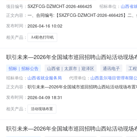
项目编号：
SXZFCG-DZMCHT-2026-466425
招标单位：
山西省
一、合同编号:【SXZFCG-DZMCHT-2026-466
正文内容：
彩色打印机采购订单】五、合同主体采购人（甲方）：【
发布时间：
2026-04-16 10:02
司】地址：太原市小店区南内环街102号阳光数码港A322
相关产品：
A4彩色打印机
职引未来—2026年全国城市巡回招聘山西站活动现场
招标｜招标公告
山西省｜太原市｜迎泽区
通讯电子
工程
招标单位：
山西省就业服务局
代理单位：
山西盖尔项目管理有限
职引未来—2026年全国城市巡回招聘山西站活动现场布置
正文内容：
巡回招聘山西站活动现场布置项目已具备采购条件，现公开
发布时间：
2026-04-09 18:31
布置项目1.2采购人：山西省就业服务局1.3采购代理机构
范围：本次采
相关产品：
活动现场布置
职引未来—2026年全国城市巡回招聘山西站活动现场