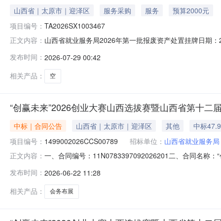
山西省｜太原市｜迎泽区
服务采购
服务
预算2000元
项目编号：
TA2026SX1003467
山西省就业服务局2026年第一批报废资产处置挂牌日期：202
正文内容：
处置资产类别其他资产转让方名称山西省就业服务局转让标的
发布时间：
2026-07-29 00:42
(详情联系张烜赫-17696090672)
相关产品：
空
“创赢未来”2026创业大赛山西选拔赛暨山西省第十
中标｜合同公告
山西省｜太原市｜迎泽区
其他
中标47.
项目编号：
1499002026CCS00789
招标单位：
山西省就业服务局
一、合同编号：11N0783397092026201二、合
正文内容：
1499002026CCS00789四、项目名称：“创赢
发布时间：
2026-06-22 11:28
新建南路81号联系方式：0351-5378339供应商（乙方
相关产品：
会务布展