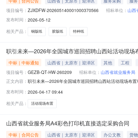
中标｜合同公告
山西省｜太原市｜迎泽区
服务采购
服务
项目编号：
ZJXDFW-202605140001000370566
招标单位：
山西
发布时间：
2026-05-12
相关产品：
铜版纸
胶版纸
特种纸
职引未来—2026年全国城市巡回招聘山西站活动现场
中标｜中标通知
山西省｜太原市｜迎泽区
其他
工程
项目编号：
GEZB-QT-HW-260209
招标单位：
山西省就业服务局
职引未来—2026年全国城市巡回招聘山西站活动现场布
正文内容：
受山西省就业服务局的委托，就职引未来—2026年全国
发布时间：
2026-04-17 09:44
果公告如下：一、项目名称：职引未来—2026年全国城市巡
日四、成交时间：2
相关产品：
活动现场布置
山西省就业服务局A4彩色打印机直接选定采购合同
中标｜合同公告
山西省｜太原市｜迎泽区
办公文教
货物