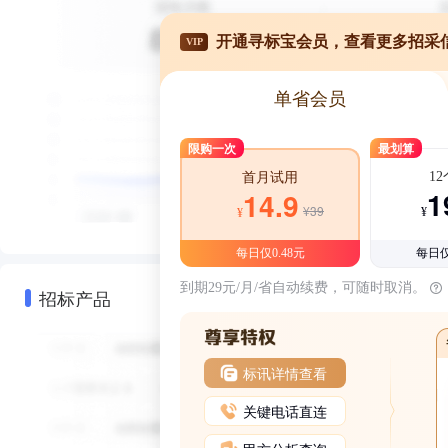
开通寻标宝会员，查看更多招采
VIP
单省会员
限购一次
最划算
1
首月试用
1
14.9
¥39
¥
¥
每日仅0.48元
每日仅
到期29元/月/省自动续费，可随时取消。
招标产品
标讯详情查看
关键电话直连