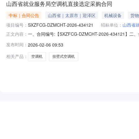
山西省就业服务局空调机直接选定采购合同
中标｜合同公告
山西省｜太原市｜迎泽区
机械设备
货物
项目编号：
SXZFCG-DZMCHT-2026-434121
招标单位：
山西省
一、合同编号:【SXZFCG-DZMCHT-2026-43
正文内容：
订单】五、合同主体采购人（甲方）：【山西省就业服务
发布时间：
2026-02-06 09:53
址：晋祠路一段121号联系人：杨亚敏六、合同主要信息1、主
相关产品：
空调机
挂壁式空调机
NEW
HOT
5折起