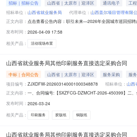
招标｜招标公告
山西省｜太原市｜迎泽区
通讯电子
工程
招标单位：
山西省就业服务局
代理单位：
山西盖尔项目管理有限
点击查看公告内容：职引未来—2026年全国城市巡回招聘
正文内容：
发布时间：
2026-04-09 17:58
相关产品：
活动现场布置
山西省就业服务局其他印刷服务直接选定采购合同
中标｜合同公告
山西省｜太原市｜迎泽区
服务采购
服务
项目编号：
ZJXDFW-202603140001000348878
招标单位：
山西
一、合同编号:【SXZFCG-DZMCHT-2026-450399
正文内容：
四、项目名称:【山西省就业服务局其他印刷服务采购订单
发布时间：
2026-03-24
（乙方）：【山西飞泉碧峰科贸有限公司】地址：万柏林区
相关产品：
印刷服务
胶版纸
铜版纸
山西省就业服务局其他印刷服务直接选定采购合同