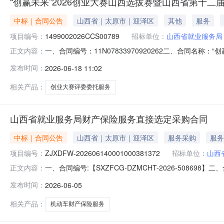
“创赢未来”2026创业大赛山西选拔赛暨山西省第十
中标｜合同公告
山西省｜太原市｜迎泽区
其他
服务
项目编号：
1499002026CCS00789
招标单位：
山西省就业服务局
一、合同编号：11N07833970920262二、合同名
正文内容：
1499002026CCS00789四、项目名称：“创赢
发布时间：
2026-06-18 11:02
新建南路81号联系方式：0351-5378339供应商（乙方
相关产品：
创业大赛评委委托服务
山西省就业服务局财产保险服务直接选定采购合同
中标｜合同公告
山西省｜太原市｜迎泽区
服务采购
服务
项目编号：
ZJXDFW-202606140001000381372
招标单位：
山西
一、合同编号:【SXZFCG-DZMCHT-2026-508698
正文内容：
四、项目名称:【山西省就业服务局财产保险服务采购订单
发布时间：
2026-06-05
（乙方）：【中国人寿财产保险股份有限公司太原市中心支公司】
相关产品：
机动车财产保险服务