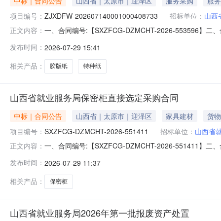
中标｜合同公告
山西省｜太原市｜迎泽区
服务采购
服务
项目编号：
ZJXDFW-202607140001000408733
招标单位：
山西
一、合同编号:【SXZFCG-DZMCHT-2026-553596
正文内容：
四、项目名称:【山西省就业服务局其他印刷服务采购订单
发布时间：
2026-07-29 15:41
（乙方）：【山西飞泉碧峰科贸有限公司】地址：万柏林区
相关产品：
胶版纸
特种纸
山西省就业服务局保密柜直接选定采购合同
中标｜合同公告
山西省｜太原市｜迎泽区
家具建材
货物
项目编号：
SXZFCG-DZMCHT-2026-551411
招标单位：
山西省
一、合同编号:【SXZFCG-DZMCHT-2026-55
正文内容：
订单】五、合同主体采购人（甲方）：【山西省就业服务局
发布时间：
2026-07-29 11:37
址：晋祠路一段121号联系人：杨亚敏六、合同主要信息1、
相关产品：
保密柜
山西省就业服务局2026年第一批报废资产处置