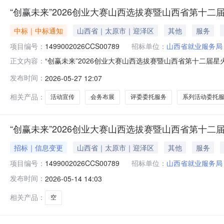
“创赢未来”2026创业大赛山西选拔赛暨山西省第十
中标｜中标通知
山西省｜太原市｜迎泽区
其他
服务
项目编号：
1499002026CCS00789
招标单位：
山西省就业服务局
“创赢未来”2026创业大赛山西选拔赛暨山西省第十二届星火
正文内容：
1499002026CCS00789二、项目名称：“创赢未
发布时间：
2026-05-27 12:07
商地址中标（成交）金额评审总得分1山西研之路教育科技有限公
相关产品：
活动宣传
会务布展
评委委托服务
系列活动委托
“创赢未来”2026创业大赛山西选拔赛暨山西省第十
招标｜信息变更
山西省｜太原市｜迎泽区
其他
服务
项目编号：
1499002026CCS00789
招标单位：
山西省就业服务局
发布时间：
2026-05-14 14:03
相关产品：
空