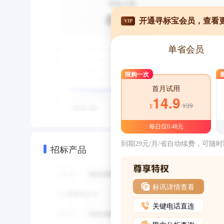
开通寻标宝会员，查看
VIP
单省会员
限购一次
首月试用
14.9
¥39
¥
每日仅0.48元
到期29元/月/省自动续费，可随
招标产品
标讯详情查看
关键电话直连