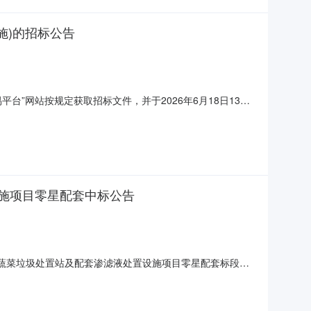
施)的招标公告
”网站按规定获取招标文件，并于2026年6月18日13点
设施）项目编号：DBSZZX-C2026G002采购方
蔬菜垃圾处置站及配套设施建设（用电设施）。合同履行期限：
施项目零星配套中标公告
田间蔬菜垃圾处置站及配套渗滤液处置设施项目零星配套标段编
垃圾处置站及配套渗滤液处置设施项目零星配套建设单位名称常熟市
969.16元中标工期（天）180招标人定标原因以及依据