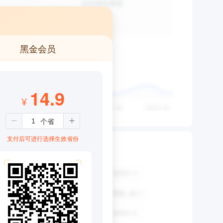
黑金会员
14.9
¥
支付后可进行选择生效省份