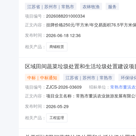
江苏省｜苏州市｜常熟市
农林牧渔
服务
项目编号：
2026088201000334
挂牌价格250元/平方米/年交易面积76.5平方米
正文内容：
游发展有限公司挂牌起始日期：2026-06-17
发布时间：
2026-06-18 12:36
号商铺资产编号DBNLGS001资产类型经营性
相关产品：
商铺租赁
区域田间蔬菜垃圾处置和生活垃圾处置建设项
中标｜中标通知
江苏省｜苏州市｜常熟市
环保绿
项目编号：
ZJCS-2026-03609
招标单位：
常熟市董浜农
项目业主名称：常熟市董浜农业旅游发展有限公
正文内容：
配套（监理）中介服务事项：工程监理是否投资审批项目：
发布时间：
2026-05-29
属区域：江苏省苏州市常熟市服务类型：工程监理服务
相关产品：
工程监理