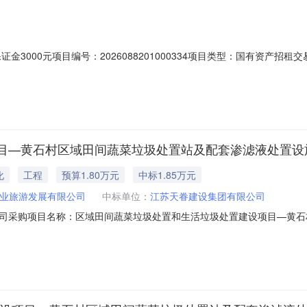
保证金3000元项目编号：2026088201000334项目类型：国有资产
挂牌终止日期：2026-06-25出让方：常熟市董浜农业旅游发展有限公司资
资产资产类别商铺资产地点董浜镇陆市老街陆家市路45号、45-1号结构（楼
目—黄石村区域田间蔬菜垃圾处置站及配套渗滤液处置设施
化
工程
预算1.80万元
中标1.85万元
业旅游发展有限公司
中标单位：
江苏天眷建设集团有限公司
司采购项目名称：区域田间蔬菜垃圾处置和生活垃圾处置建设项目—黄石
否项目编号：ZJCS-2026-03609选取中介日期：2026-06-0313
时限：合同签订后180个自然日服务金额：￥18,000.00元至￥20,0