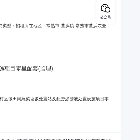
公众号
招租交易类型：招租所在地区：常熟市-董浜镇-常熟市董浜农业旅
产信息（1个）资产名称董浜镇陆市老街陆家市路45号、45-1
层）交易面积（平方米）76.5平方
项目零星配套(监理)
村区域田间蔬菜垃圾处置站及配套渗滤液处置设施项目零星
:30:00项目规模：项目投资额（￥1392969.16元）项目所
00.00元选取中介方式：邀请网上竞价+随