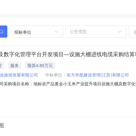
招标单位
及数字化管理平台开发项目—设施大棚进线电缆采购结算
货
服务
预算4.80万元
业旅游发展有限公司
中标单位：
东方华星建设管理(江苏)有限公司
司采购项目名称：地标农产品黄金小玉米产业提升项目设施大棚及数字化
JCS-2026-04984选取中介日期：2026-07-2909:30:00
同签订后180个自然日服务金额：0.00%下浮率至20.00%下浮率选
租