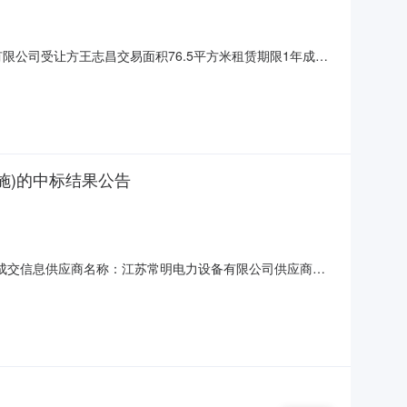
展有限公司受让方王志昌交易面积76.5平方米租赁期限1年成交
施)的中标结果公告
三、成交信息供应商名称：江苏常明电力设备有限公司供应商地
0-400-10/0.4KV（铜芯、二级能耗）（配置2路
491.00元品名：设备基础规格：美变基础（约25