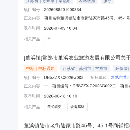
江苏省｜苏州市｜常熟市
农林牧渔
服务
项目编号：
2026088201000334
项目名称董浜镇陆市老街陆家市路45号、45-1号
正文内容：
价格250元/平方米/年成交日期2026-07-0
发布时间：
2026-07-09 10:04
相关产品：
空
[董浜镇]常熟市董浜农业旅游发展有限公司关
中标｜中标通知
江苏省｜苏州市｜常熟市
环保绿
项目编号：
DBSZZX-C2026G002
招标单位：
常熟市董
一、项目编号：DBSZZX-C2026G00
正文内容：
址：常熟市碧溪街道宏图路9号成交金额：人民币壹拾
发布时间：
2026-06-18 16:10
400A、2路250A出线,框架常开CW3、塑壳
相关产品：
美式箱变
设备基础
董浜镇陆市老街陆家市路45号、45-1号商铺招