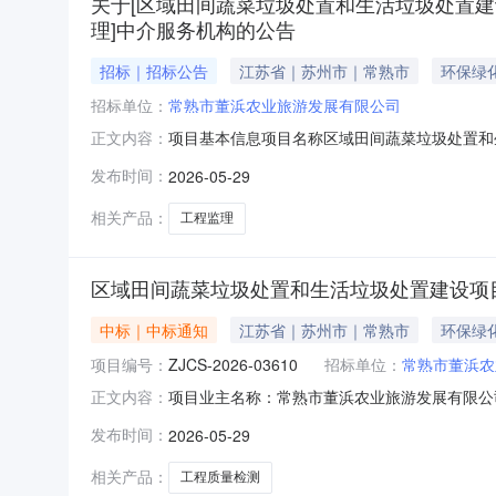
关于[区域田间蔬菜垃圾处置和生活垃圾处置建
理]中介服务机构的公告
招标｜招标公告
江苏省｜苏州市｜常熟市
环保绿
招标单位：
常熟市董浜农业旅游发展有限公司
项目基本信息项目名称区域田间蔬菜垃圾处置和
正文内容：
（￥1392969.16元）项目建设地址常熟
发布时间：
2026-05-29
配套（监理）服务金额竞价最低价18000.0元竞
限公司统一社
相关产品：
工程监理
区域田间蔬菜垃圾处置和生活垃圾处置建设项
中标｜中标通知
江苏省｜苏州市｜常熟市
环保绿
项目编号：
ZJCS-2026-03610
招标单位：
常熟市董浜农
项目业主名称：常熟市董浜农业旅游发展有限公
正文内容：
配套检测服务中介服务事项：工程质量检测是否投资审批项
发布时间：
2026-05-29
目所属区域：江苏省苏州市常熟市服务类型：建设工程
相关产品：
工程质量检测