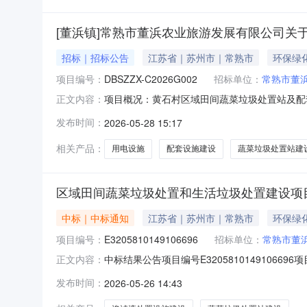
[董浜镇]常熟市董浜农业旅游发展有限公司关
招标｜招标公告
江苏省｜苏州市｜常熟市
环保绿
项目编号：
DBSZZX-C2026G002
招标单位：
常熟市董
项目概况：黄石村区域田间蔬菜垃圾处置站及配套
正文内容：
30分（北京时间）前按规定递交投标文件。一、项
发布时间：
2026-05-28 15:17
式：公开招标预算金额：人民币199000.0
采购人通知进场施
相关产品：
用电设施
配套设施建设
蔬菜垃圾处置站建
区域田间蔬菜垃圾处置和生活垃圾处置建设项
中标｜中标通知
江苏省｜苏州市｜常熟市
环保绿
项目编号：
E3205810149106696
招标单位：
常熟市董
中标结果公告项目编号E320581014910
正文内容：
号E320581014910669600100
发布时间：
2026-05-26 14:43
董浜农业旅游发展有限公司招标方式公开招标中标