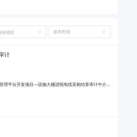
省份地区
审计
管理平台开发项目—设施大棚进线电缆采购结算审计中介服
项目规模：项目投资额（￥48005.7元）项目所属区域：江苏省苏
取中介方式：邀请网上竞价+随机选取中选企业名称：东方华