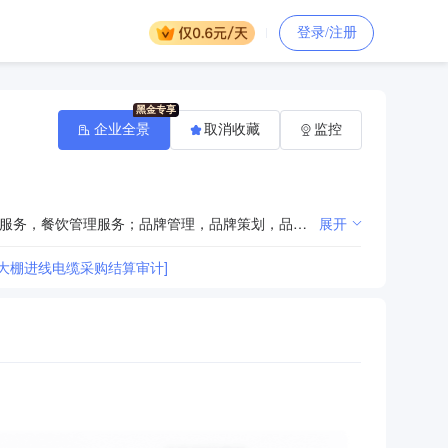
登录/注册
企业全景
取消收藏
监控
农业观光，农业旅游；特色农产品研发、种植、加工、销售及网上销售；花卉苗木销售；餐饮服务，住宿服务，餐饮管理服务；品牌管理，品牌策划，品牌推广。（依法须经批准的项目，经相关部门批准后方可开展经营活动）许可项目：食品经营（销售预包装食品）；农药批发；林木种子生产经营（依法须经批准的项目，经相关部门批准后方可开展经营活动，具体经营项目以审批结果为准）一般项目：食用农产品批发；销售代理；普通货物仓储服务（不含危险化学品等需许可审批的项目）；广告设计、代理；广告制作；装卸搬运；物业管理；日用百货销售；非食用农产品初加工；互联网销售（除销售需要许可的商品）；初级农产品收购；非主要农作物种子生产；肥料销售；蔬菜种植；花卉种植；农作物种子经营（仅限不再分装的包装种子）；食用农产品初加工；农业机械服务；农业机械租赁；农业机械销售；野生植物保护；自然生态系统保护管理；城市绿化管理；会议及展览服务；业务培训（不含教育培训、职业技能培训等需取得许可的培训）；信息技术咨询服务；报废农业机械回收；报废农业机械拆解；机械设备销售；农林牧渔机械配件销售；农、林、牧、副、渔业专业机械的销售；畜牧机械销售；渔业机械销售；农业生产托管服务；农林牧副渔业专业机械的安装、维修；非居住房地产租赁；土地使用权租赁；机动车充电销售（除依法须经批准的项目外，凭营业执照依法自主开展经营活动）
展开
大棚进线电缆采购结算审计]