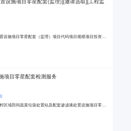
施项目零星配套(监理)][邀请选取][工程监
置设施项目零星配套（监理）项目代码项目规模项目投资额
石村区域田间蔬菜垃圾处置站及配套渗滤液处置设施项目零星
￥元金额说明：无业主单位信息项目单位常熟市董浜农业旅游发展有
施项目零星配套检测服务
司
村区域田间蔬菜垃圾处置站及配套渗滤液处置设施项目零星
14:00:00项目规模：项目投资额（￥1392969.16元）项
元至￥52,000.00元选取中介方式：邀请