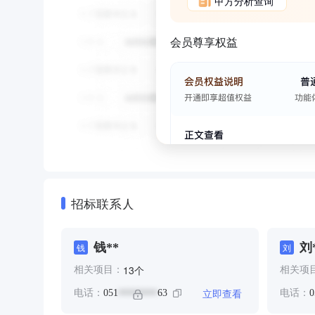
甲方分析查询
会员尊享权益
招标联系人
钱**
刘
钱
刘
个
13
相关项目：
相关项
立即查看
电话：
051
63
电话：
0
********