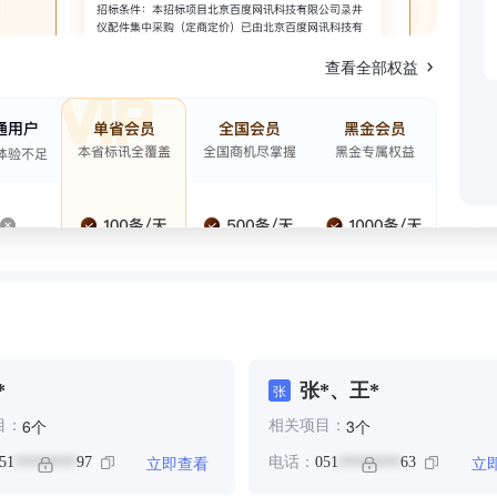
查看全部权益
*
张*、王*
张
个
个
6
3
目：
相关项目：
立即查看
立
51
97
电话：
051
63
********
********