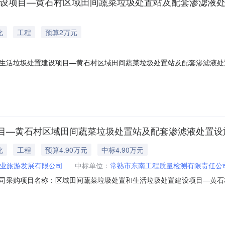
设项目—黄石村区域田间蔬菜垃圾处置站及配套渗滤液处置设
化
工程
预算2万元
生活垃圾处置建设项目—黄石村区域田间蔬菜垃圾处置站及配套渗滤液处
市董浜镇黄石村建设内容区域田间蔬菜垃圾处置和生活垃圾处置建设项目—黄
价最高价20000.0元服务金额说明服务金额：18000.0至20000.0
目—黄石村区域田间蔬菜垃圾处置站及配套渗滤液处置设
化
工程
预算4.90万元
中标4.90万元
业旅游发展有限公司
中标单位：
常熟市东南工程质量检测有限责任公
司采购项目名称：区域田间蔬菜垃圾处置和生活垃圾处置建设项目—黄石
目：否项目编号：ZJCS-2026-03610选取中介日期：2026-06-03
质量检测服务时限：合同签订后180个自然日服务金额：￥49,000.00