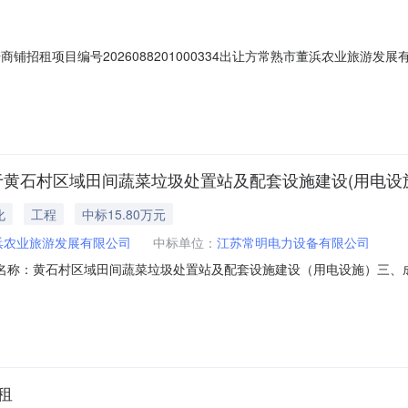
商铺招租项目编号2026088201000334出让方常熟市董浜农业旅游发
9项目所在地常熟市-董浜镇-常熟市董浜农业旅游发展有限公司
于黄石村区域田间蔬菜垃圾处置站及配套设施建设(用电设
化
工程
中标15.80万元
浜农业旅游发展有限公司
中标单位：
江苏常明电力设备有限公司
2二、项目名称：黄石村区域田间蔬菜垃圾处置站及配套设施建设（用电设施）
伍万捌仟元整四、主要标的信息货物类品名：400KVA美式箱变规格：ZGS2
CM3，电容补偿配置满足当地供电公司验收要求）数量：1单位：台单价：121
租