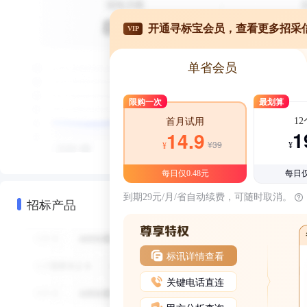
开通寻标宝会员，查看更多招采
VIP
单省会员
限购一次
最划算
1
首月试用
1
14.9
¥39
¥
¥
每日仅0.48元
每日仅
到期29元/月/省自动续费，可随时取消。
招标产品
标讯详情查看
关键电话直连