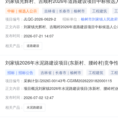
刘家镇光辉村、吉顺村2026年道路建设项目中标候选
中标｜候选人公示
吉林省｜长春市｜榆树市
工程建筑
工
项目编号：
JLQC-2026-0629-2
招标单位：
榆树市刘家镇人民政府
刘家镇光辉村、吉顺村2026年道路建设项目中标候选人
正文内容：
2026年道路建设项目（合心村、光辉村、吉顺村）（项目编号：
发布时间：
2026-07-21 14:07
标工作已结束，现将中标候选人公示如下：第一中标候选人
称及编
相关产品：
道路建设
刘家镇2026年水泥路建设项目(东新村、腰岭村)竞争
招标｜招标公告
吉林省｜长春市｜榆树市
工程建筑
工程
项目编号：
采购计划-[2026]-00143号-CGXM2026220182000115
项目概况刘家镇2026年水泥路建设项目(东新村、腰岭村)的潜在供
正文内容：
时间)前提交响应文件。一、项目基本情况1.项目编号：采购计划-[
发布时间：
2026-07-02 12:47
购方式：竞争性磋商；4.预算金额(人民币)：1997205
相关产品：
水泥路建设