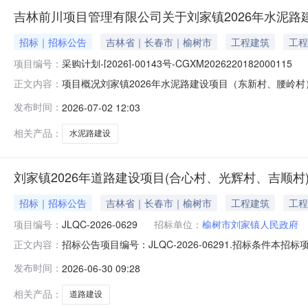
吉林前川项目管理有限公司关于刘家镇2026年水泥路
招标｜招标公告
吉林省｜长春市｜榆树市
工程建筑
工程
项目编号：
采购计划-[2026]-00143号-CGXM2026220182000115
项目概况刘家镇2026年水泥路建设项目（东新村、腰岭村）
正文内容：
件。一、项目基本情况项目编号：采购计划-[2026]-001
发布时间：
2026-07-02 12:03
额（元）：1997205最高限价（元）：1997205采购
相关产品：
水泥路建设
刘家镇2026年道路建设项目(合心村、光辉村、吉顺村
招标｜招标公告
吉林省｜长春市｜榆树市
工程建筑
工程
项目编号：
JLQC-2026-0629
招标单位：
榆树市刘家镇人民政府
招标公告项目编号：JLQC-2026-06291.招标条件
正文内容：
批准，项目业主为榆树市刘家镇人民政府，建设资金为专项
发布时间：
2026-06-30 09:28
称：刘家镇2026年道路建设项目（合心村、光辉村、吉
JLQC-20
相关产品：
道路建设