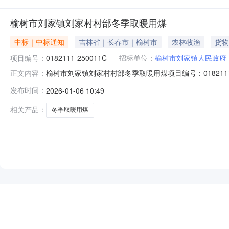
榆树市刘家镇刘家村村部冬季取暖用煤
中标｜中标通知
吉林省｜长春市｜榆树市
农林牧渔
货物
项目编号：
0182111-250011C
招标单位：
榆树市刘家镇人民政府
榆树市刘家镇刘家村村部冬季取暖用煤项目编号：01821
正文内容：
下：成交供应人为康丙则，成交价为17800元。公示期限：自
发布时间：
2026-01-06 10:49
政府公开栏、榆树市刘家镇刘家村经济合作社采购人：董
相关产品：
冬季取暖用煤
NEW
HOT
5折起