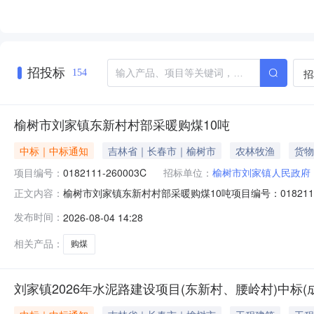
招投标
招
154
榆树市刘家镇东新村村部采暖购煤10吨
中标｜中标通知
吉林省｜长春市｜榆树市
农林牧渔
货物
项目编号：
0182111-260003C
招标单位：
榆树市刘家镇人民政府
榆树市刘家镇东新村村部采暖购煤10吨项目编号：01821
正文内容：
下：成交供应人为康丙则，成交价为17800元。公示期限：自
发布时间：
2026-08-04 14:28
政府公开栏、榆树市刘家镇东新村经济合作社采购人：何
相关产品：
购煤
刘家镇2026年水泥路建设项目(东新村、腰岭村)中标(