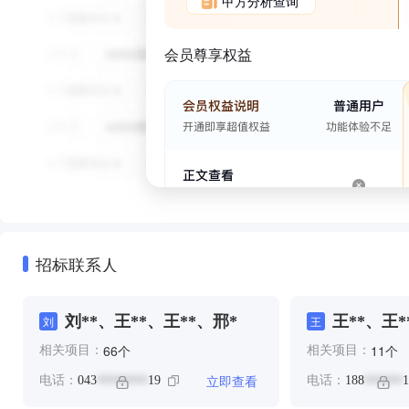
甲方分析查询
会员尊享权益
招标联系人
刘**、王**、王**、邢*
王**、王*
刘
王
个
个
66
11
相关项目：
相关项目：
立即查看
电话：
043
19
电话：
188
1
********
******