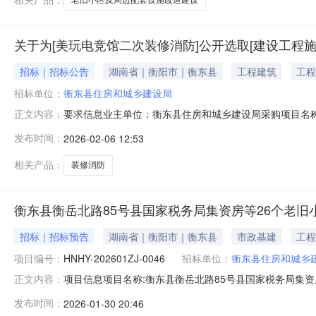
关于为[美玩电竞馆二次装修消防]公开选取[建设工程
招标｜招标公告
湖南省｜衡阳市｜衡东县
工程建筑
工程
招标单位：
衡东县住房和城乡建设局
要求信息业主单位：衡东县住房和城乡建设局采购项目名
正文内容：
目规模：投资额28（万元）资金来源：财政资金0%,社会资
发布时间：
2026-02-06 12:53
千金额说明：无报名截止时间：2026-02-0612:04联系人：
相关产品：
装修消防
衡东县衡岳北路85号县国家税务局集资房等26个老旧
招标｜招标预告
湖南省｜衡阳市｜衡东县
市政基建
工程
项目编号：
HNHY-202601ZJ-0046
招标单位：
衡东县住房和城乡
项目信息项目名称:衡东县衡岳北路85号县国家税务局集资房等
正文内容：
衡阳市·衡东县项目行业分类:资金来源:财政投资项目统一代码:
发布时间：
2026-01-30 20:46
老旧小区配套基础设施建设项目(燃气等管网改造)二期招