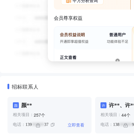
甲方分析查询
会员尊享权益
招标联系人
颜**
许**、许*
颜
许
个
个
257
44
相关项目：
相关项目：
立即查看
电话：
139
37
电话：
138
9
******
******