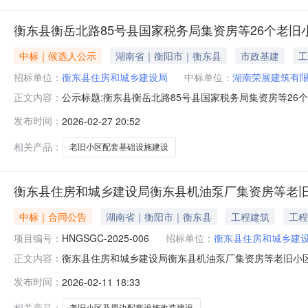
衡东县衡岳北路85号县国家税务局集资房等26个老旧
中标｜候选人公示
湖南省｜衡阳市｜衡东县
市政基建
工
招标单位：
衡东县住房和城乡建设局
中标单位：
湖南荣展建筑有
公示标题:衡东县衡岳北路85号县国家税务局集资房等26
正文内容：
易系统公示类型:公示发布责任人:湖南允建项目管理有限公司公示发布时间:
发布时间：
2026-02-27 20:52
间:2026-03-0300:00:00衡东县衡岳北路85号县
相关产品：
老旧小区配套基础设施建设
衡东县住房和城乡建设局衡东县机油泵厂集资房等老旧小
中标｜合同公告
湖南省｜衡阳市｜衡东县
工程建筑
工程
项目编号：
HNGSGC-2025-006
招标单位：
衡东县住房和城乡建
衡东县住房和城乡建设局衡东县机油泵厂集资房等老旧小区及周边
正文内容：
购人（全称）：衡东县住房和城乡建设局（甲方）供应商
发布时间：
2026-02-11 18:33
人民共和国政府采购法》及其他有关法律、法规、规章，
（二期）2、采购计划编
相关产品：
老旧小区及周边配套设施改造建设