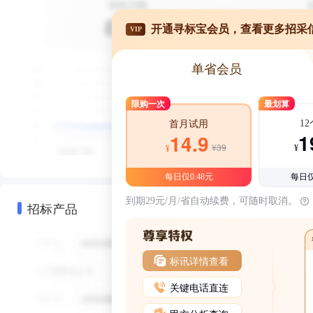
开通寻标宝会员，查看更多招采
VIP
单省会员
限购一次
最划算
1
首月试用
1
14.9
¥39
¥
¥
每日仅0.48元
每日仅
到期29元/月/省自动续费，可随时取消。
招标产品
标讯详情查看
关键电话直连