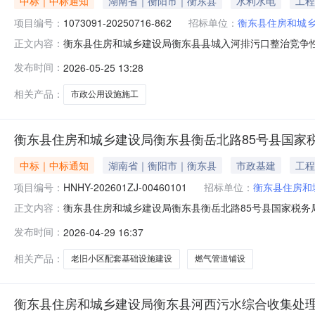
中标｜中标通知
湖南省｜衡阳市｜衡东县
水利水电
工程
项目编号：
1073091-20250716-862
招标单位：
衡东县住房和城
衡东县住房和城乡建设局衡东县县城入河排污口整治竞争性
正文内容：
县城入河排污口整治项目竞争性磋商采购项目于2025年
发布时间：
2026-05-25 13:28
政府采购计划编号：HDZC2025-B013代理机构名称：天策致
相关产品：
市政公用设施施工
衡东县住房和城乡建设局衡东县衡岳北路85号县国家
中标｜中标通知
湖南省｜衡阳市｜衡东县
市政基建
工程
项目编号：
HNHY-202601ZJ-00460101
招标单位：
衡东县住房和
衡东县住房和城乡建设局衡东县衡岳北路85号县国家税务
正文内容：
岳北路85号县国家税务局集资房等26个老旧小区配套基础设
发布时间：
2026-04-29 16:37
要：公告信息：采购项目名称衡东县衡岳北路85号县国家税
东县住房和城
相关产品：
老旧小区配套基础设施建设
燃气管道铺设
衡东县住房和城乡建设局衡东县河西污水综合收集处理