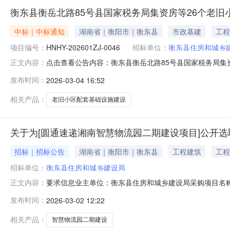
衡东县衡岳北路85号县国家税务局集资房等26个老旧
中标｜中标通知
湖南省｜衡阳市｜衡东县
市政基建
工程
项目编号：
HNHY-202601ZJ-0046
招标单位：
衡东县住房和城乡
点击查看公告内容：衡东县衡岳北路85号县国家税务局集
正文内容：
发布时间：
2026-03-04 16:52
相关产品：
老旧小区配套基础设施建设
关于为[圆通速递湘南智慧物流园二期建设项目]公开选
招标｜招标公告
湖南省｜衡阳市｜衡东县
工程建筑
工程
招标单位：
衡东县住房和城乡建设局
要求信息业主单位：衡东县住房和城乡建设局采购项目名
正文内容：
行政事项：项目规模：投资额30000（万元）资金来源：财政
发布时间：
2026-03-02 12:22
金额大写：六万零五百-六万零五百金额说明：无报名截止时间：20
相关产品：
智慧物流园二期建设