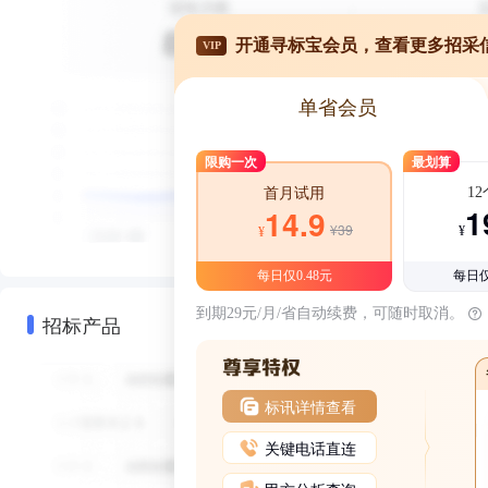
开通寻标宝会员，查看更多招采
VIP
单省会员
限购一次
最划算
1
首月试用
1
14.9
¥39
¥
¥
每日仅0.48元
每日仅
到期29元/月/省自动续费，可随时取消。
招标产品
标讯详情查看
关键电话直连