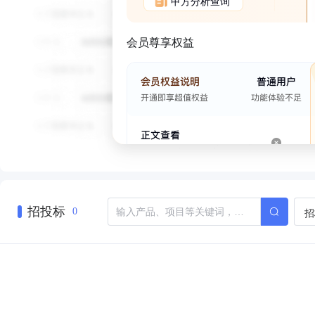
甲方分析查询
会员尊享权益
招投标
招
0