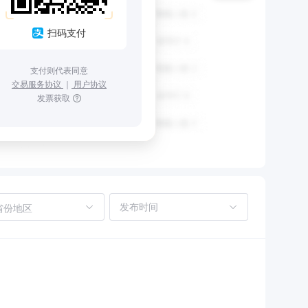
扫码支付
支付则代表同意
交易服务协议
｜
用户协议
发票获取
省份地区