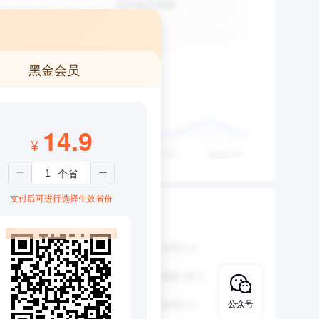
黑金会员
14.9
¥
支付后可进行选择生效省份
公众号