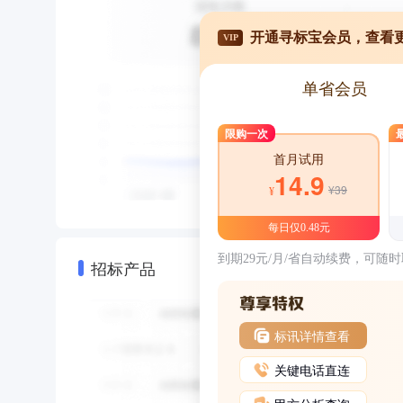
开通寻标宝会员，查看
VIP
单省会员
限购一次
首月试用
14.9
¥39
¥
每日仅0.48元
到期29元/月/省自动续费，可随
招标产品
标讯详情查看
关键电话直连