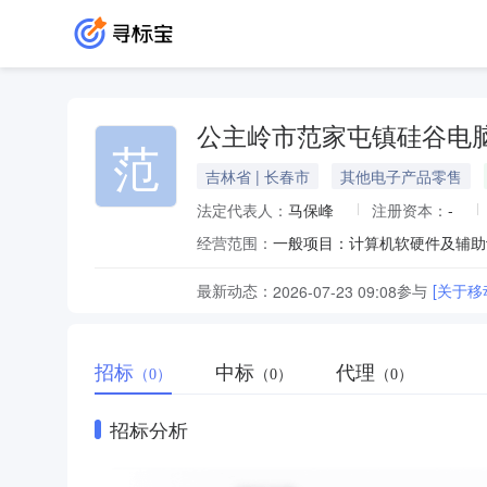
公主岭市范家屯镇硅谷电
范
吉林省 | 长春市
其他电子产品零售
法定代表人：
马保峰
注册资本：
-
经营范围：
最新动态：
参与
[关于
2026-07-23 09:08
招标
中标
代理
（0）
（0）
（0）
招标分析