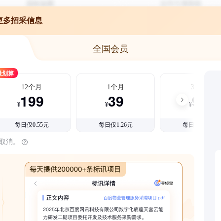
更多招采信息
全国会员
最划算
12个月
1个月
3个月
199
39
99
¥
¥
¥
每日仅0.55元
每日仅1.26元
每日仅1.08元
时取消。