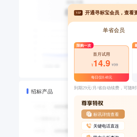
开通寻标宝会员，查看
VIP
单省会员
限购一次
首月试用
14.9
¥39
¥
每日仅0.48元
到期29元/月/省自动续费，可随
招标产品
标讯详情查看
关键电话直连