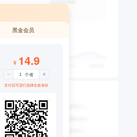
黑金会员
14.9
¥
支付后可进行选择生效省份