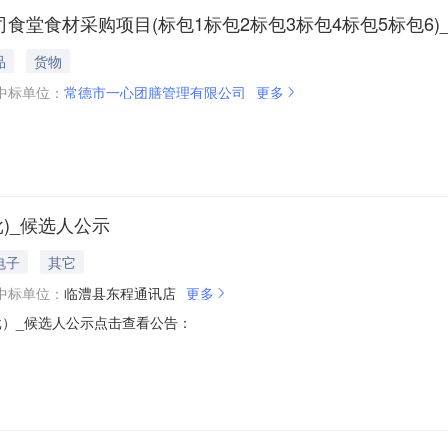
公司食堂食材采购项目(标包1标包2标包3标包4标包5标包6
品
货物
中标单位：
常德市一心团膳管理有限公司
更多
)_候选人公示
电子
其它
中标单位：
临澧县东程通讯店
更多
批）_候选人公示点击查看公告：