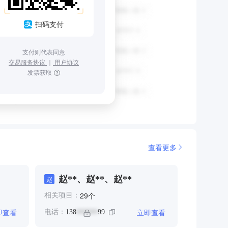
扫码支付
支付则代表同意
交易服务协议
｜
用户协议
发票获取
查看更多
赵**、赵**、赵**
赵
个
29
相关项目：
即查看
立即查看
电话：
138
99
******