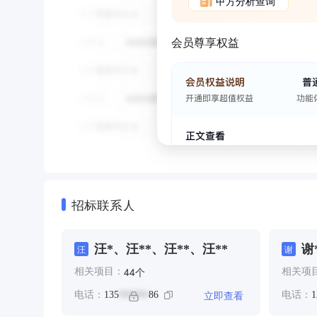
甲方分析查询
会员尊享权益
招标联系人
汪*、汪**、汪**、汪**
谢
汪
谢
个
44
相关项目：
相关项
立即查看
电话：
135
86
电话：
1
******