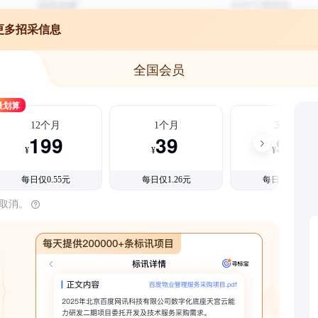
更多招采信息
全国会员
最划算
12个月
1个月
3个月
199
39
99
¥
¥
¥
每日仅0.55元
每日仅1.26元
每日仅1.08元
时取消。