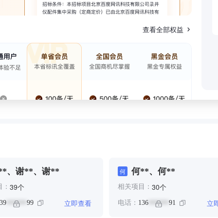
查看全部权益
**、谢**、谢**
何**、何**
何
个
个
39
30
目：
相关项目：
立即查看
立
39
99
电话：
136
91
******
******