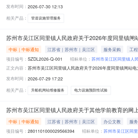
购项目的潜在供应商应在苏采云获取采购文件，并于2026-08-
发布时间：
2026-07-30 12:13
里镇小区管道设施管理服务项目(2026)采购方式：竞争性磋商预
相关产品：
管道设施管理服务
苏州市吴江区同里镇人民政府关于2026年度同里镇
中标｜中标通知
江苏省｜苏州市｜吴江区
服务采购
工程
项目编号：
SZDL2026-Q-001
招标单位：
苏州市吴江区同里镇人
苏州市吴江区同里镇人民政府关于2026年度同里镇闸站
正文内容：
的委托，就其拟采购的2026年度同里镇闸站电力设施预
发布时间：
2026-07-29 17:22
2026年度同里镇闸站电力设施预防性试验及升船机闸站维修服
吴江区江陵街道
相关产品：
升船机闸站维修服务
电力设施预防性试验
苏州市吴江区同里镇人民政府关于其他学前教育的网
中标｜中标通知
江苏省｜苏州市｜吴江区
办公文教
服务
项目编号：
2801101000029566394
招标单位：
苏州市吴江区同里