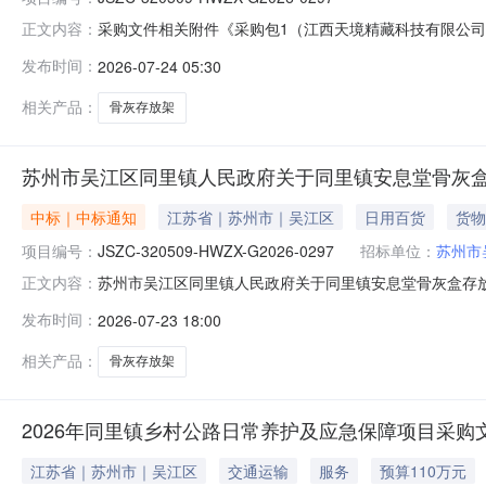
采购文件相关附件《采购包1（江西天境精藏科技有限公司）关于
正文内容：
HWZX-G2026-0297采购文件.doc
发布时间：
2026-07-24 05:30
相关产品：
骨灰存放架
苏州市吴江区同里镇人民政府关于同里镇安息堂骨灰
中标｜中标通知
江苏省｜苏州市｜吴江区
日用百货
货物
项目编号：
JSZC-320509-HWZX-G2026-0297
招标单位：
苏州市
苏州市吴江区同里镇人民政府关于同里镇安息堂骨灰盒存放架采购
正文内容：
项目三、中标（成交）信息序号供应商名称社会信用代码供应商地
发布时间：
2026-07-23 18:00
制）4207689元四、主要标的信息货物类名称1：骨灰存放
相关产品：
骨灰存放架
2026年同里镇乡村公路日常养护及应急保障项目采购
江苏省｜苏州市｜吴江区
交通运输
服务
预算110万元