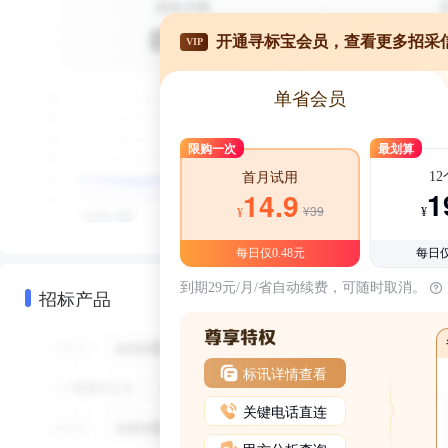
开通寻标宝会员，查看更多招采
VIP
单省会员
限购一次
最划算
1
首月试用
1
14.9
¥39
¥
¥
每日仅0.48元
每日仅
到期29元/月/省自动续费，可随时取消。
招标产品
标讯详情查看
关键电话直连