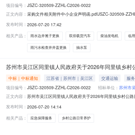
项目编号：
JSZC-320509-ZZHL-C2026-0022
采购文件相关附件中小企业声明函.pdfJSZC-320509-ZZHL-
正文内容：
发布时间：
2026-07-20 17:42
相关产品：
雨水边井篦子更换
双排载货汽车
柴油发电机
临
雨污水检查井井盖更换
抽水泵
苏州市吴江区同里镇人民政府关于2026年同里镇乡
中标｜中标通知
江苏省｜苏州市｜吴江区
交通运输
服务
项目编号：
JSZC-320509-ZZHL-C2026-0022
招标单位：
苏州市
苏州市吴江区同里镇人民政府关于2026年同里镇乡村公路日常养
正文内容：
乡村公路日常养护及应急保障项目三、中标（成交）信息序号供
发布时间：
2026-07-20 14:14
市沙溪镇岳王新建村协星公路18号80.55（均分制）3
相关产品：
应急保障服务
乡村公路日常养护