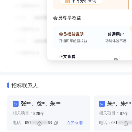
甲方分析查询
会员尊享权益
招标联系人
张**、徐*、朱**
朱*、朱*
张
朱
**
个
个
828
67
相关项目：
相关项目：
立即查看
电话：
051
63
电话：
051
********
*******