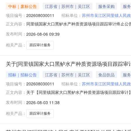
中标｜废标公告
江苏省｜苏州市｜吴江区
服务采购
服务
项目编号：
202608030011
招标单位：
苏州市吴江区同里镇人民政
同里镇国家大口黑鲈水产种质资源场项目跟踪审计终止公告关
正文内容：
一、终止原因原因：项目内容编辑有误二、基本信息：1.
发布时间：
2026-08-06 09:39
计3.服务金额：元4.选取方式：按总价竞选-业主在多家最
63331163
相关产品：
跟踪审计服务
关于[同里镇国家大口黑鲈水产种质资源场项目跟踪审计]
招标｜招标公告
江苏省｜苏州市｜吴江区
食品饮品
服务
项目编号：
202608030011
招标单位：
苏州市吴江区同里镇人民政
关于【同里镇国家大口黑鲈水产种质资源场项目跟踪审计】【公开竞价】【会
正文内容：
2014AsposePtyLtd.同里镇国家大口黑鲈水产种质资
发布时间：
2026-08-03 11:38
种质资源场项目跟踪审计（中介服务项目）会计师事务所
相关产品：
跟踪审计服务