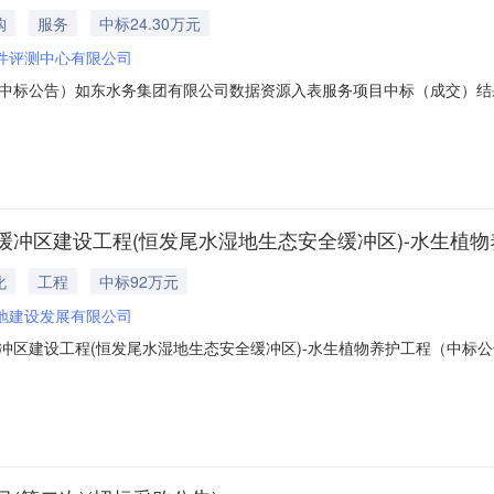
购
服务
中标24.30万元
件评测中心有限公司
中标公告）如东水务集团有限公司数据资源入表服务项目中标（成交）结
市软件评测中心有限公司供应商地址：苏州工业园区金鸡湖大道1355号
务类名称：如东水务集团有限公司数据资源入表服务项目服务范围：详见采
冲区建设工程(恒发尾水湿地生态安全缓冲区)-水生植物养
化
工程
中标92万元
地建设发展有限公司
冲区建设工程(恒发尾水湿地生态安全缓冲区)-水生植物养护工程（中标
植物养护工程中标（成交）结果公告项目名称：如东县城区污水处理厂达标
供应商名称：上海水源地建设发展有限公司供应商地址：上海市杨浦区中山北