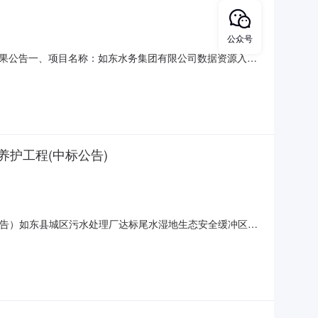
公众号
果公告一、项目名称：如东水务集团有限公司数据资源入表
国际科技园4F-2单元中标（成交）价格：贰拾肆万叁仟元
购文件服务要求：详见采购文件服务时间：详见采购文件服务标
护工程(中标公告)
公告）如东县城区污水处理厂达标尾水湿地生态安全缓冲区建
尾水湿地生态安全缓冲区建设工程(恒发尾水湿地生态安全缓
二路1121号113B室中标（成交）价：玖拾贰万整