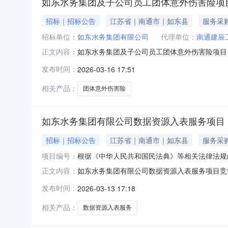
如东水务集团及子公司员工团体意外伤害险项目(
招标｜招标公告
江苏省｜南通市｜如东县
服务采
招标单位：
如东水务集团有限公司
代理单位：
南通建辰
如东水务集团及子公司员工团体意外伤害险项目（
正文内容：
告（第二次）如东水务集团及子公司员工团体意
发布时间：
2026-03-16 17:51
体意外伤害险项目采购方式：竞争性磋商预算金
合体投标。二、申请人的资格要求
相关产品：
团体意外伤害险
如东水务集团有限公司数据资源入表服务项目
招标｜招标公告
江苏省｜南通市｜如东县
服务采
项目编号：
根据《中华人民共和国民法典》等相关法律法规的
如东水务集团有限公司数据资源入表服务项目竞
正文内容：
基本情况项目名称：如东水务集团有限公司数据
发布时间：
2026-03-13 17:18
购文件。服务期限：自合同签订之日起180日
人企业财务和经营状况良好，具备履行合同能
相关产品：
数据资源入表服务