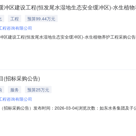
冲区建设工程(恒发尾水湿地生态安全缓冲区)-水生植物
化
工程
预算99.44万元
工程咨询有限公司
冲区建设工程(恒发尾水湿地生态安全缓冲区)-水生植物养护工程采购公
植物养护工程的潜在投标人应在“如东县限额交易平台”获取采购文件，并于2
水处理厂达标尾水湿地生态安全缓冲区建设工程(恒发尾水湿地生态安全缓
(招标采购公告)
购
服务
预算25万元
工程咨询有限公司
招标采购公告）发布时间：2026-03-04|浏览次数：如东水务集团
性磋商方式，欢迎合格供应商参加该项目的投标。一、项目基本情况项目
。投标报价高于预算金额的作无效投标处理。采购需求：具体需求详见采购文