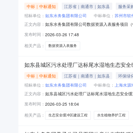
中标｜中标通知
江苏省｜南通市｜如东县
服务采
招标单位：
如东水务集团有限公司
中标单位：
苏州市软
如东水务集团有限公司数据资源入表服务项目（
正文内容：
服务项目二、中标（成交）信息供应商名称：苏州
发布时间：
2026-03-26 17:48
整（￥243000.00）三、主要标的信息服
准：详见采购文件四、评委专家：宋
相关产品：
数据资源入表服务
如东县城区污水处理厂达标尾水湿地生态安全缓
中标｜中标通知
江苏省｜南通市｜如东县
环保绿
招标单位：
如东水务集团有限公司
中标单位：
上海水源
如东县城区污水处理厂达标尾水湿地生态安全缓
正文内容：
设工程(恒发尾水湿地生态安全缓冲区)-水生
发布时间：
2026-03-25 18:04
冲区)-水生植物养护工程二、中标（成交）信息
（￥920000.00）三、主要标
相关产品：
生态安全缓冲区建设工程
水生植物养护工程