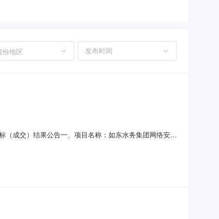
省份地区
标（成交）结果公告一、项目名称：如东水务集团网络安全
人民中路255号财智天地园7幢202室中标（成交）价
务项目服务范围：详见采购文件服务要求：详见采购文件服务时