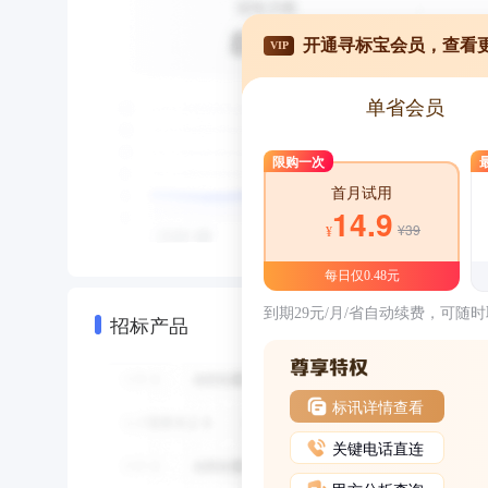
开通寻标宝会员，查看
VIP
单省会员
限购一次
首月试用
14.9
¥39
¥
每日仅0.48元
到期29元/月/省自动续费，可随
招标产品
标讯详情查看
关键电话直连