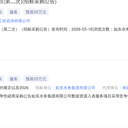
第二次)(招标采购公告)
购
服务
预算25万元
工程咨询有限公司
第二次）（招标采购公告）发布时间：2026-03-16|浏览次数：如
外伤害险项目采用竞争性磋商方式，欢迎合格供应商参加该项目的投标。
额：230元/人/年。投标报价高于预算金额的作无效投标处理。采购需求
购
服务
预算25万元
规定以及2026
招标单位：
如东水务集团有限公司
代理单位：
南
争性磋商采购公告如东水务集团有限公司数据资源入表服务项目采用竞争
资源入表服务项目采购方式：竞争性磋商预算金额：25万元。投标报价
历天内完成（主要从工作正式启动开始到完成会计入表为止，不包括后续数