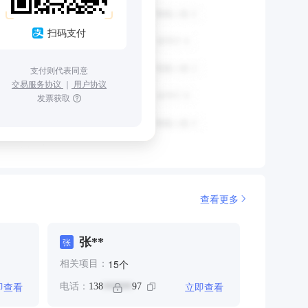
扫码支付
支付则代表同意
交易服务协议
｜
用户协议
发票获取
查看更多
张**
张
个
15
相关项目：
即查看
立即查看
电话：
138
97
******