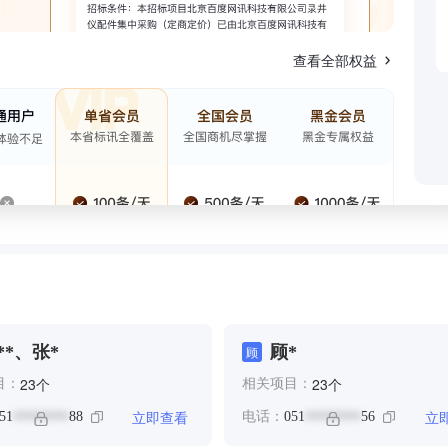
查看全部权益
**、张*
顾*
顾
个
个
23
23
目：
相关项目：
立即查看
立
51
88
电话：
051
56
********
********