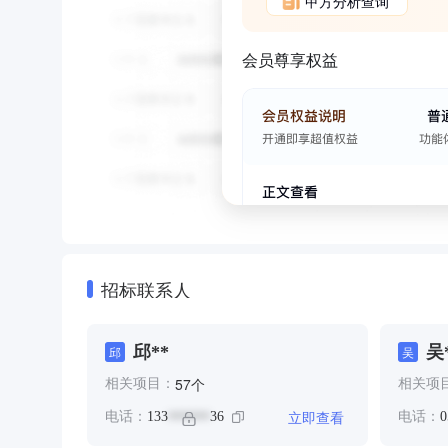
甲方分析查询
会员尊享权益
招标联系人
邱**
吴
邱
吴
个
57
相关项目：
相关项
立即查看
电话：
133
36
电话：
0
******