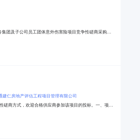
东水务集团及子公司员工团体意外伤害险项目竞争性磋商采购公
一、项目基本情况项目名称：如东水务集团及子公司员工团
：具体需求详见采购文件。服务期限：2年。本项目不接受联
通建仁房地产评估工程项目管理有限公司
性磋商方式，欢迎合格供应商参加该项目的投标。一、项目
高于预算金额的作无效投标处理。采购需求：具体需求详见采
据治理能力提升等环节）。二、申请人的资格要求：1.投标