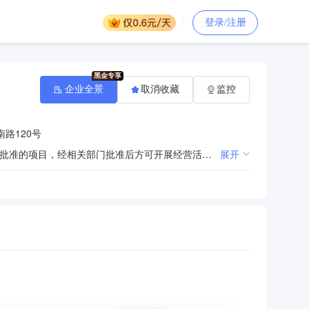
登录/注册
企业全景
取消收藏
监控
路120号
许可项目：自来水生产与供应；食品生产；食品经营；各类工程建设活动；天然水收集与分配（依法须经批准的项目，经相关部门批准后方可开展经营活动，具体经营项目以审批结果为准） 一般项目：自有资金投资的资产管理服务；以自有资金从事投资活动；市政设施管理；防洪除涝设施管理；智能水务系统开发；工程管理服务；建筑材料销售；机械设备租赁；泵及真空设备销售；五金产品批发；五金产品零售；阀门和旋塞销售；水泥制品销售；污水处理及其再生利用；水污染治理；环境保护监测；灌溉服务；与农业生产经营有关的技术、信息、设施建设运营等服务；水利相关咨询服务；水环境污染防治服务；水土流失防治服务；水资源管理；环保咨询服务（除依法须经批准的项目外，凭营业执照依法自主开展经营活动）
展开