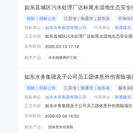
如东县城区污水处理厂达标尾水湿地生态安全缓
招标｜招标公告
江苏省｜南通市｜如东县
环保绿
招标单位：
如东水务集团有限公司
代理单位：
南通建辰
如东县城区污水处理厂达标尾水湿地生态安全缓
正文内容：
区建设工程(恒发尾水湿地生态安全缓冲区)-水生
发布时间：
2026-03-13 17:18
件。一、项目基本情况项目名称：如东县城区污
方式：竞争性磋商预算价
相关产品：
水生植物养护工程
如东水务集团及子公司员工团体意外伤害险项目
招标｜招标公告
江苏省｜南通市｜如东县
服务采
招标单位：
如东水务集团有限公司
代理单位：
南通建辰
如东水务集团及子公司员工团体意外伤害险项目（
正文内容：
集团及子公司员工团体意外伤害险项目采用竞争
发布时间：
2026-03-04 16:52
方式：竞争性磋商预算金额：230元/人/年
的资格要求：1.投标人企业财务
相关产品：
团体意外伤害险