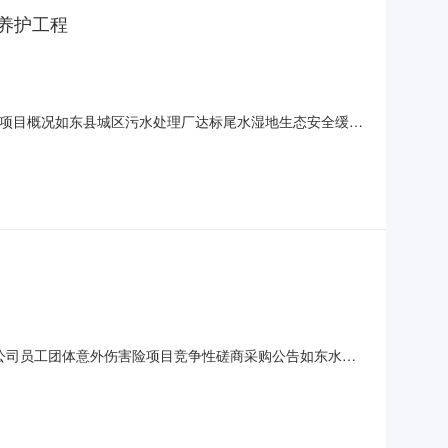
养护工程
告项目概况如东县城区污水处理厂达标尾水湿地生态安全缓冲
026年3月24日下午14时30分（北京时间）前递交投标文
冲区)-水生植物养护工程类型：工程所属行业：建筑业采购
及子公司员工团体意外伤害险项目竞争性磋商采购公告如东水务
名称：如东水务集团及子公司员工团体意外伤害险项目采购
件。服务期限：2年。本项目不接受联合体投标。二、申请人