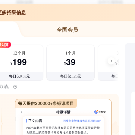
更多招采信息
全国会员
最划算
12个月
1个月
3个月
199
39
99
¥
¥
¥
每日仅0.55元
每日仅1.26元
每日仅1.08元
时取消。