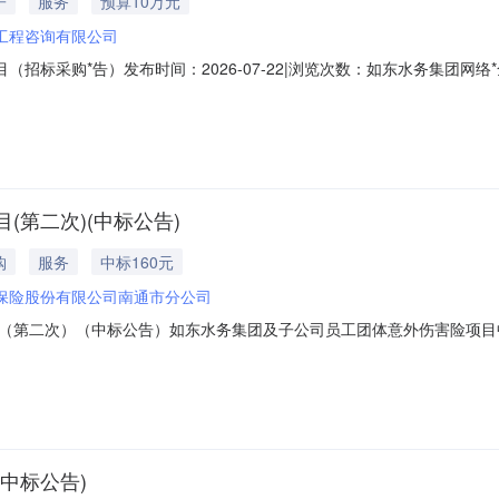
子
服务
预算10万元
工程咨询有限公司
（招标采购*告）发布时间：2026-07-22|浏览次数：如东水务集团网
竞争性磋商方式，欢迎合格供应商参加该项目的投标。一、项目基本情况项
标报价高于预算金额的作无效投标处理。采购需求：具体需求详见采购文件
第二次)(中标公告)
购
服务
中标160元
保险股份有限公司南通市分公司
（第二次）（中标公告）如东水务集团及子公司员工团体意外伤害险项目
供应商名称：中国人寿保险股份有限公司南通市分公司供应商地址：江苏省
元（￥160元/人/年）三、主要标的信息服务类名称：如东水务集团及
中标公告)