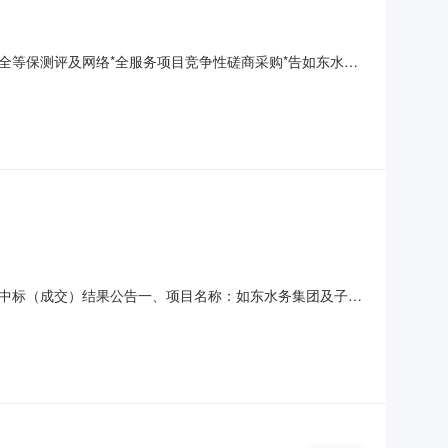
络*全等保测评及网络*全服务项目竞争性磋商采购*告如东水务
目名称：如东水务集团网络*全等保测评及网络*全服务项目
。合同履行期限：网络*全等保测评自合同生效之日起60日
中标（成交）结果公告一、项目名称：如东水务集团及子公
南通市崇川区虹桥路12号国寿大厦101室1层01、2
子公司员工团体意外伤害险项目服务范围：详见采购文件服务要