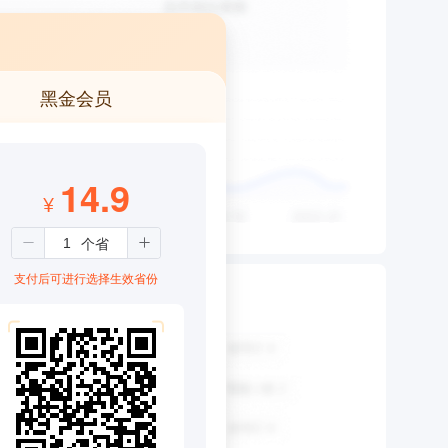
黑金会员
14.9
¥
支付后可进行选择生效省份