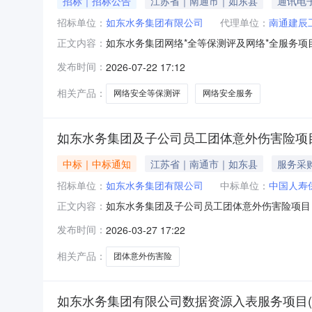
招标｜招标公告
江苏省｜南通市｜如东县
通讯电
招标单位：
如东水务集团有限公司
代理单位：
南通建辰
如东水务集团网络*全等保测评及网络*全服务项目
正文内容：
集团网络*全等保测评及网络*全服务项目采用
发布时间：
2026-07-22 17:12
采购方式：竞争性磋商预算金额：10万元。投
历天内完成测评并出具
相关产品：
网络安全等保测评
网络安全服务
如东水务集团及子公司员工团体意外伤害险项目(
中标｜中标通知
江苏省｜南通市｜如东县
服务采
招标单位：
如东水务集团有限公司
中标单位：
中国人寿
如东水务集团及子公司员工团体意外伤害险项目
正文内容：
司员工团体意外伤害险项目二、中标（成交）信息
发布时间：
2026-03-27 17:22
层-12层中标（成交）价格：每人每年壹佰陆拾
求：详见采购文件服务时间：详见采购
相关产品：
团体意外伤害险
如东水务集团有限公司数据资源入表服务项目(