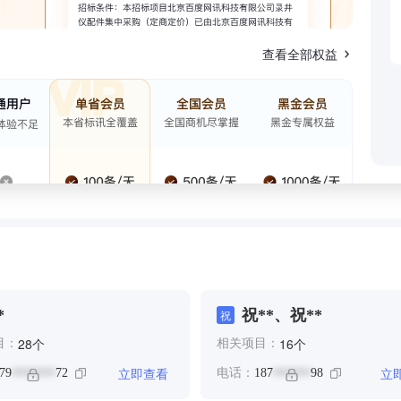
查看全部权益
*
祝**、祝**
祝
个
个
28
16
目：
相关项目：
立即查看
立
79
72
电话：
187
98
*******
******