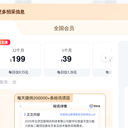
更多招采信息
全国会员
最划算
12个月
1个月
3个月
199
39
99
¥
¥
¥
每日仅0.55元
每日仅1.26元
每日仅1.08元
时取消。