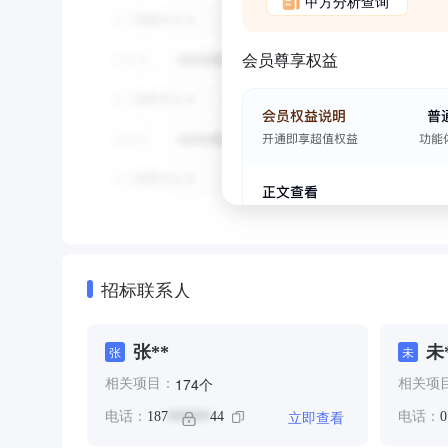
甲方分析查询
会员尊享权益
招标联系人
张**
未
张
未
个
174
相关项目：
相关项
立即查看
电话：
187
44
电话：
0
******