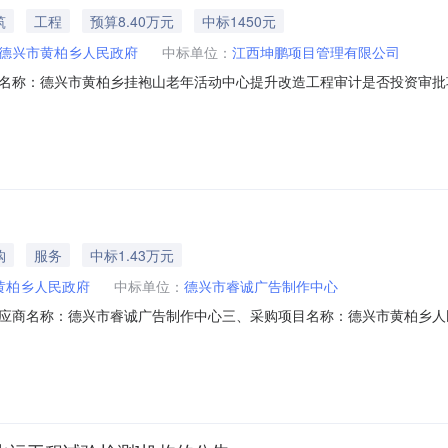
筑
工程
预算8.40万元
中标1450元
德兴市黄柏乡人民政府
中标单位：
江西坤鹏项目管理有限公司
名称：德兴市黄柏乡挂袍山老年活动中心提升改造工程审计是否投资审批
类型：工程造价咨询服务时限：7个工作日选取中介日期：2026-08-0510:00:
时间：15（个工作日）合同备案时间：5（个工作日）选取中介方式：邀
购
服务
中标1.43万元
黄柏乡人民政府
中标单位：
德兴市睿诚广告制作中心
应商名称：德兴市睿诚广告制作中心三、采购项目名称：德兴市黄柏乡人
26M0804361181000401六、合同内容：序号标项名称规格型号单位数量单价
、采购人名称：德兴市黄柏乡人民政府联系人：张志江联系电话：187793