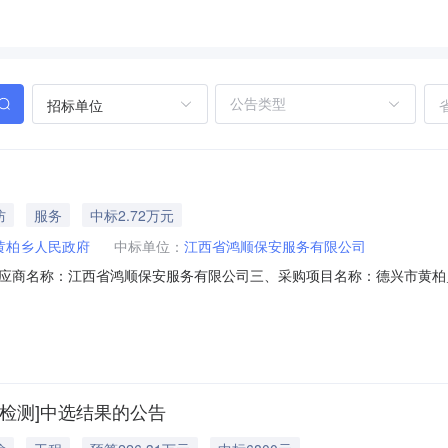
招标单位
防
服务
中标2.72万元
黄柏乡人民政府
中标单位：
江西省鸿顺保安服务有限公司
应商名称：江西省鸿顺保安服务有限公司三、采购项目名称：德兴市黄柏
26M0807361181000404六、合同内容：序号标项名称规格型号单位数量单价
购人名称：德兴市黄柏乡人民政府联系人：张志江联系电话：1877938*
检测]中选结果的公告