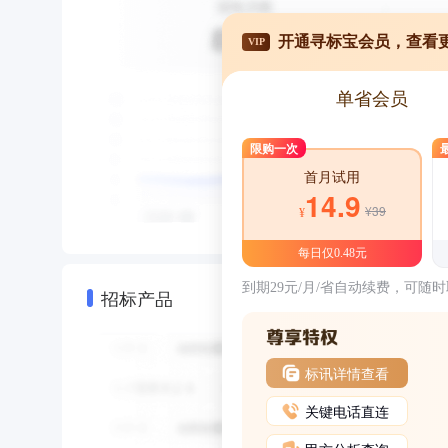
开通寻标宝会员，查看
VIP
单省会员
限购一次
首月试用
14.9
¥39
¥
每日仅0.48元
到期29元/月/省自动续费，可随
招标产品
标讯详情查看
关键电话直连