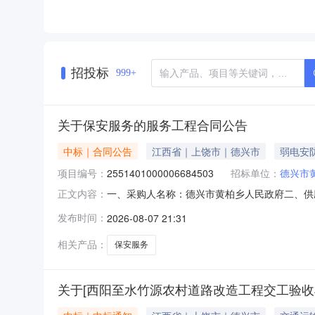
招投标
999+
关于保安服务的服务工程合同公告
中标｜合同公告
江西省｜上饶市｜德兴市
弱电安
项目编号：
2551401000006684503
招标单位：
德兴市
一、采购人名称：德兴市黄柏乡人民政府二、供
正文内容：
2551401000006684503五、合同编号：20
发布时间：
2026-08-07 21:31
基本概况：七、其它事项：无八、联系方式1、采
相关产品：
保安服务
关于[西阳至水竹源农村道路改造工程交工验收