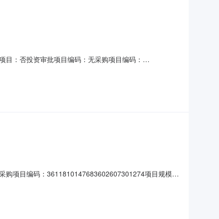
项目：否投资审批项目编码：无采购项目编码：
个工作日金额说明：具体金额以合同约定为准服务内容：对该项目进行
要求说明：无选取中介方式：邀请直选+竞价邀请的中介：山
3611810147683602607301274项目规模：
3,741元金额说明：具体以合同约定金额为准服务内容：完成本
5（个工作日）中介机构要求：资质（资格）要求资质要求：