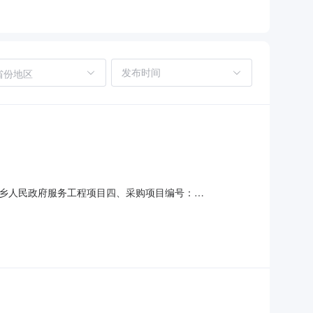
省份地区
乡人民政府服务工程项目四、采购项目编号：
(元)总价(元)1保安服务项1.002718027180服务要求或标的
***传真：地址：德兴市黄柏乡人民政府2、供应商名