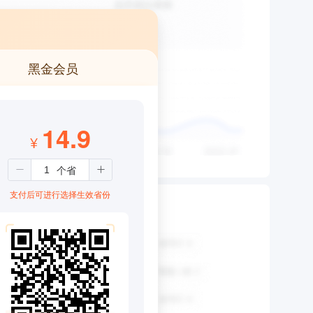
黑金会员
14.9
¥
支付后可进行选择生效省份