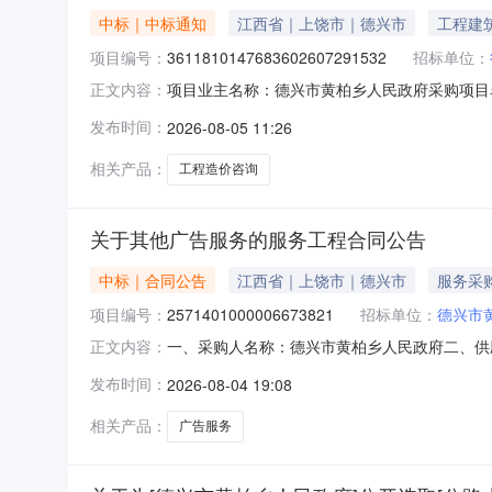
中标｜中标通知
江西省｜上饶市｜德兴市
工程建
项目编号：
3611810147683602607291532
招标单位：
项目业主名称：德兴市黄柏乡人民政府采购项目
正文内容：
3611810147683602607291532服务
发布时间：
2026-08-05 11:26
同约定为准洽谈时间：3（个工作日）签订合同
司,
相关产品：
工程造价咨询
关于其他广告服务的服务工程合同公告
中标｜合同公告
江西省｜上饶市｜德兴市
服务采
项目编号：
2571401000006673821
招标单位：
德兴市
一、采购人名称：德兴市黄柏乡人民政府二、供
正文内容：
2571401000006673821五、合同编号：20
发布时间：
2026-08-04 19:08
标的基本概况：七、其它事项：无八、联系方式1
相关产品：
广告服务