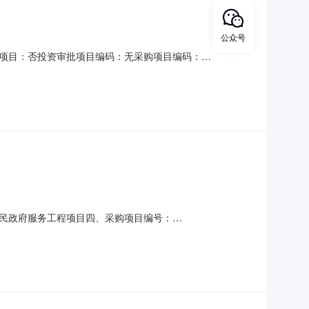
公众号
项目：否投资审批项目编码：无采购项目编码：
00项目规模：投资额（￥84,075.94元）金额说明：具体金额以合
请直选+竞价邀请的中介：山东策建工程建设项目管理有限公
民政府服务工程项目四、采购项目编号：
(元)总价(元)1其他广告服务批1.001435014350服务要求或
8****传真：地址：德兴市黄柏乡人民政府2、供应商名