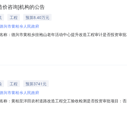
造价咨询]机构的公告
筑
工程
预算8.40万元
德兴市黄柏乡人民政府
名称：德兴市黄柏乡挂袍山老年活动中心提升改造工程审计是否投资审批
项目规模：投资额（￥84,075.94元）服务类型：工程造价咨询服务时限：7
作日）签订合同时间：15（个工作日）资质要求：备案要求说明：无其他
输
工程
预算3741元
德兴市黄柏乡人民政府
黄柏至洋田农村道路改造工程交工验收检测是否投资审批项目：否采购项目编码：
：公路水运工程试验检测服务时限：30个工作日服务金额：￥3,600元至￥
谈时间：3（个工作日）签订合同时间：15（个工作日）合同备案时间：