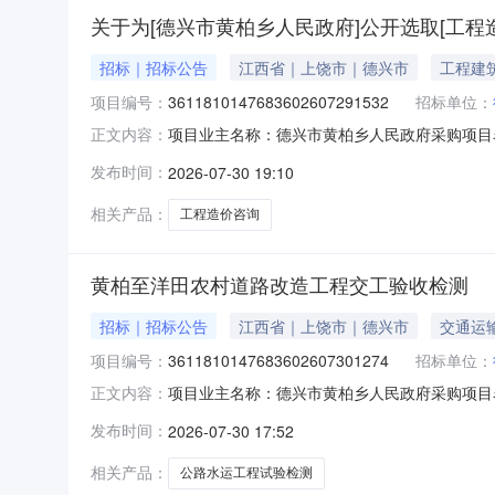
关于为[德兴市黄柏乡人民政府]公开选取[工程
招标｜招标公告
江西省｜上饶市｜德兴市
工程建
项目编号：
3611810147683602607291532
招标单位：
项目业主名称：德兴市黄柏乡人民政府采购项目
正文内容：
3611810147683602607291532
发布时间：
2026-07-30 19:10
审计并出具合格审计报告书洽谈时间：3（个工
东策建工程建设项目管理
相关产品：
工程造价咨询
黄柏至洋田农村道路改造工程交工验收检测
招标｜招标公告
江西省｜上饶市｜德兴市
交通运
项目编号：
3611810147683602607301274
招标单位：
项目业主名称：德兴市黄柏乡人民政府采购项目名称：
正文内容：
公司注册资本（￥1,547,039元）服务类型
发布时间：
2026-07-30 17:52
项目交工验收检测，并出具合格的检测报告。洽
相关产品：
公路水运工程试验检测