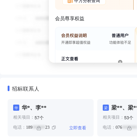
甲方分析查询
会员尊享权益
招标联系人
华*、李**
梁**、梁*
华
梁
个
个
57
53
相关项目：
相关项目：
立即查看
电话：
189
23
电话：
076
******
*******