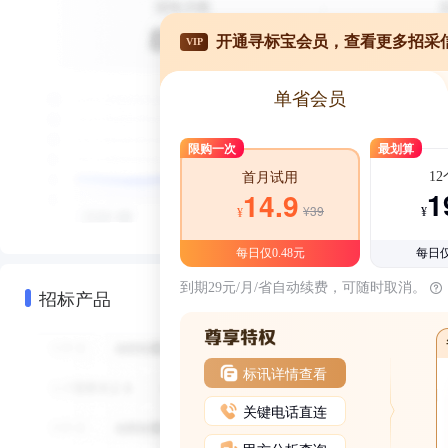
开通寻标宝会员，查看更多招采
VIP
单省会员
限购一次
最划算
1
首月试用
1
14.9
¥39
¥
¥
每日仅0.48元
每日仅
到期29元/月/省自动续费，可随时取消。
招标产品
标讯详情查看
关键电话直连