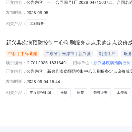
公告内容：一、合同编号HT-2026-04715037二、合
正文内容：
心印刷服务定点采购五、合同主体采购人(甲方)：新兴县疾病
发布时间：
2026-06-05
供应商(乙方)：新兴县新城镇海盛印刷厂地址：新兴县新城镇
相关产品：
印刷服务
新兴县疾病预防控制中心印刷服务定点采购定点议价
中标｜中标通知
广东省｜云浮市｜新兴县
制造生产
服务
项目编号：
DDYJ-2026-1831640
招标单位：
新兴县疾病预防控制
公告内容：新兴县疾病预防控制中心印刷服务定点议价成交公告项
正文内容：
0411:42:51启动。现将本次议价结果公布如下：本项
发布时间：
2026-06-04 15:44
（三）成交标的明细服务描述数量单位供应商报价(元)是
别：其他材质
相关产品：
年度简报汇编
横幅
便签
荣誉证书
工作表