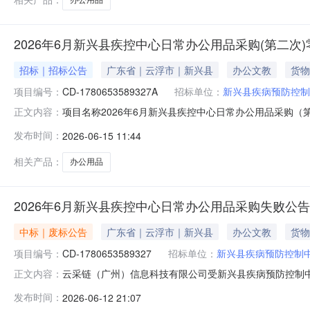
2026年6月新兴县疾控中心日常办公用品采购(第二次
招标｜招标公告
广东省｜云浮市｜新兴县
办公文教
货物
项目编号：
CD-1780653589327A
招标单位：
新兴县疾病预防控制
项目名称2026年6月新兴县疾控中心日常办公用品采购（第二次）项目编号C
正文内容：
1809:00:00至2026-06-2017:00:00采
发布时间：
2026-06-15 11:44
交货内容无报价类型总价报价是否含税是成交方式最低价
相关产品：
办公用品
2026年6月新兴县疾控中心日常办公用品采购失败公告
中标｜废标公告
广东省｜云浮市｜新兴县
办公文教
货物
项目编号：
CD-1780653589327
招标单位：
新兴县疾病预防控制
云采链（广州）信息科技有限公司受新兴县疾病预防控制中心的委托，
正文内容：
号：CD-1780653589327）零散采购,失败结果如下
发布时间：
2026-06-12 21:07
原因附件2026年06月12日有效报价供应商不足三家