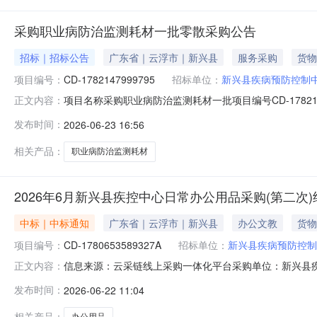
采购职业病防治监测耗材一批零散采购公告
招标｜招标公告
广东省｜云浮市｜新兴县
服务采购
货物
项目编号：
CD-1782147999795
招标单位：
新兴县疾病预防控制
项目名称采购职业病防治监测耗材一批项目编号CD-1782147999795报名
正文内容：
购内容职业病防治监测耗材一批采购品目货物/其他货物/
发布时间：
2026-06-23 16:56
价是否含税是成交方式最低价成交法报价次数1报价间隔
相关产品：
职业病防治监测耗材
2026年6月新兴县疾控中心日常办公用品采购(第二次
中标｜中标通知
广东省｜云浮市｜新兴县
办公文教
货物
项目编号：
CD-1780653589327A
招标单位：
新兴县疾病预防控制
信息来源：云采链线上采购一体化平台采购单位：新兴县疾
正文内容：
人联系人：李华志新兴县疾病预防控制中心，于2026-06-151
发布时间：
2026-06-22 11:04
1780653589327A）零散采购,现就本次零散采购的结果
相关产品：
办公用品