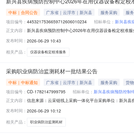
新兴县疾病预防控制中心2026年在用仪器设备检定校
中标｜合同公告
广东省｜云浮市｜新兴县
服务采购
服务
项目编号：
4453217536659712606010234
招标单位：
新兴县疾
新兴县疾病预防控制中心2026年在用仪器设备检定校准
正文内容：
4453217536659712606010234项目业主
发布时间：
2026-06-29 10:43
准服务合同编号：445321753665971260601023
相关产品：
仪器设备检定校准服务
采购职业病防治监测耗材一批结果公告
中标｜中标通知
广东省｜云浮市｜新兴县
服务采购
货物
项目编号：
CD-1782147999795
招标单位：
新兴县疾病预防控制
信息来源：云采链线上采购一体化平台采购单位：新兴县疾
正文内容：
人联系人：李华志新兴县疾病预防控制中心，于2026-06-2409
发布时间：
2026-06-29 10:12
本次零散采购的结果公告如下：一、项目信息项目编号CD-1
相关产品：
职业病防治监测耗材