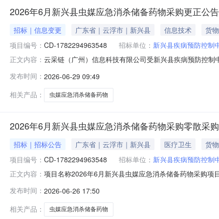
2026年6月新兴县虫媒应急消杀储备药物采购更正公告
招标｜信息变更
广东省｜云浮市｜新兴县
信息技术
货物
项目编号：
CD-1782294963548
招标单位：
新兴县疾病预防控制
云采链（广州）信息科技有限公司受新兴县疾病预防控制中心的委托，
正文内容：
CD-1782294963548）采用网上零散采购方式进行采
发布时间：
2026-06-29 09:49
信息更正日期更正内容附件2026-06-29（一）零散
相关产品：
虫媒应急消杀储备药物
2026年6月新兴县虫媒应急消杀储备药物采购零散采
招标｜招标公告
广东省｜云浮市｜新兴县
医疗卫生
货物
项目编号：
CD-1782294963548
招标单位：
新兴县疾病预防控制
项目名称2026年6月新兴县虫媒应急消杀储备药物采购项目编号CD-17822
正文内容：
0617:00:00采购内容虫媒应急消杀储备药物采购品
发布时间：
2026-06-26 17:50
价类型总价报价是否含税是成交方式最低价成交法报价次
相关产品：
虫媒应急消杀储备药物