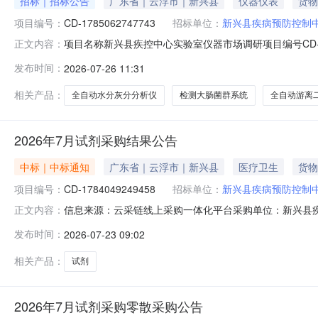
招标｜招标公告
广东省｜云浮市｜新兴县
仪器仪表
货物
项目编号：
CD-1785062747743
招标单位：
新兴县疾病预防控制
项目名称新兴县疾控中心实验室仪器市场调研项目编号CD-178506
正文内容：
序号品目名称数量单位品牌型号1实验室仪器一批1批采购单位新
发布时间：
2026-07-26 11:31
疾控中心8月实验室仪器市场调研需求表.doc新兴县疾病预防
相关产品：
全自动水分灰分分析仪
检测大肠菌群系统
全自动游离
2026年7月试剂采购结果公告
中标｜中标通知
广东省｜云浮市｜新兴县
医疗卫生
货物
项目编号：
CD-1784049249458
招标单位：
新兴县疾病预防控制
信息来源：云采链线上采购一体化平台采购单位：新兴县疾
正文内容：
人联系人：李华志新兴县疾病预防控制中心，于2026-07-1609:
发布时间：
2026-07-23 09:02
采购的结果公告如下：一、项目信息项目编号CD-1784049
相关产品：
试剂
2026年7月试剂采购零散采购公告