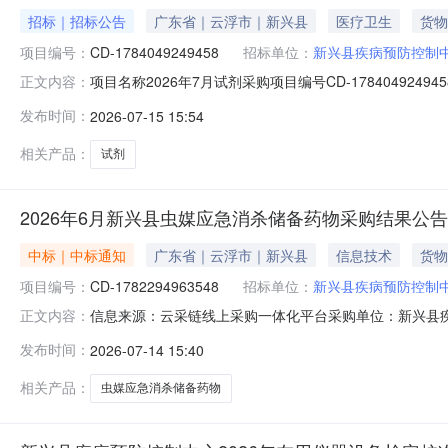
招标｜招标公告
广东省｜云浮市｜新兴县
医疗卫生
货物
项目编号：
CD-1784049249458
招标单位：
新兴县疾病预防控制
项目名称2026年7月试剂采购项目编号CD-1784049249458报名时间2
正文内容：
2026年7月试剂采购采购品目货物/其他货物/其他不另
发布时间：
2026-07-15 15:54
税是成交方式最低价成交法报价次数1报价间隔无报价规
相关产品：
试剂
2026年6月新兴县虫媒应急消杀储备药物采购结果公告
中标｜中标通知
广东省｜云浮市｜新兴县
信息技术
货物
项目编号：
CD-1782294963548
招标单位：
新兴县疾病预防控制
信息来源：云采链线上采购一体化平台采购单位：新兴县疾
正文内容：
人联系人：李华志新兴县疾病预防控制中心，于2026-06-2909
发布时间：
2026-07-14 15:40
1782294963548）零散采购,现就本次零散采购的结果公
相关产品：
虫媒应急消杀储备药物